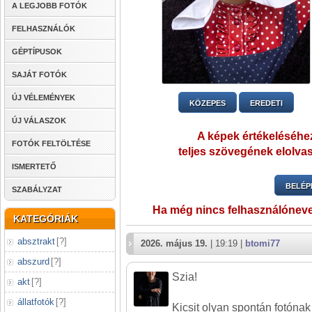
A LEGJOBB FOTÓK
FELHASZNÁLÓK
GÉPTÍPUSOK
SAJÁT FOTÓK
ÚJ VÉLEMÉNYEK
KÖZEPES
EREDETI
ÚJ VÁLASZOK
A képek értékeléséhez
FOTÓK FELTÖLTÉSE
teljes szövegének elolvas
ISMERTETŐ
BELÉP
SZABÁLYZAT
Ha még nincs felhasználónev
KATEGÓRIÁK
absztrakt
[
?
]
2026. május 19.
| 19:19 |
btomi77
abszurd
[
?
]
Szia!
akt
[
?
]
állatfotók
[
?
]
Kicsit olyan spontán fotónak