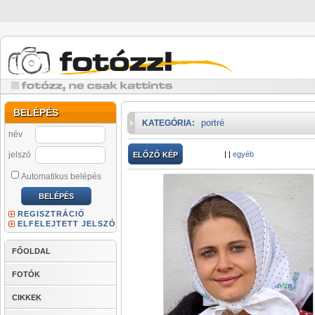
BELÉPÉS
portré
KATEGÓRIA:
név
jelszó
|
|
egyéb
ELŐZŐ KÉP
Automatikus belépés
REGISZTRÁCIÓ
ELFELEJTETT JELSZÓ
FŐOLDAL
FOTÓK
CIKKEK