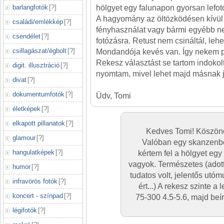
barlangfotók
[
?
]
hölgyet egy falunapon gyorsan lefotó
A hagyomány az öltözködésen kívül
családi/emlékkép
[
?
]
fényhasználat vagy bármi egyébb ne
csendélet
[
?
]
fotózásra. Retust nem csináltál, lehe
csillagászat/égbolt
[
?
]
Mondandója kevés van. Így nekem p
Rekesz választást se tartom indokolt
digit. illusztráció
[
?
]
nyomtam, mivel lehet majd másnak j
divat
[
?
]
dokumentumfotók
[
?
]
Üdv, Tomi
életképek
[
?
]
elkapott pillanatok
[
?
]
Kedves Tomi! Köszönö
glamour
[
?
]
Valóban egy skanzenb
hangulatképek
[
?
]
kértem fel a hölgyet egy
vagyok. Természetes (adott
humor
[
?
]
tudatos volt, jelentős utó
infravörös fotók
[
?
]
ért...) A rekesz szinte 
koncert - színpad
[
?
]
75-300 4.5-5.6, majd beí
légifotók
[
?
]