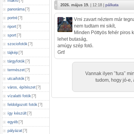
makró
[
?
]
2026. május 19.
| 12:18 |
pálkata
panoráma
[
?
]
portré
[
?
]
Vmi zavart néztem már tegna
nem tudtam mi sikít,
riport
[
?
]
Minden Pöttyös fehér piros 
sport
[
?
]
lehet butaság,
szociofotók
[
?
]
amúgy szép fotó.
Grt!
tájkép
[
?
]
tárgyfotók
[
?
]
természet
[
?
]
Vannak ilyen "fura" mi
utcaifotók
[
?
]
tudom, hogy jó-e, 
város, építészet
[
?
]
vízalatti fotók
[
?
]
feldolgozott fotók
[
?
]
így készült
[
?
]
egyéb
[
?
]
pályázat
[
?
]