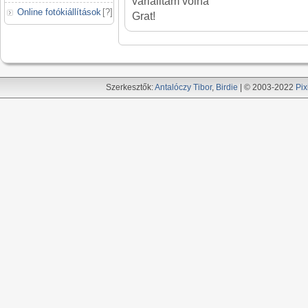
variálltam volna
Online fotókiállítások
[
?
]
Grat!
Szerkesztők:
Antalóczy Tibor
,
Birdie
| © 2003-2022
Pix