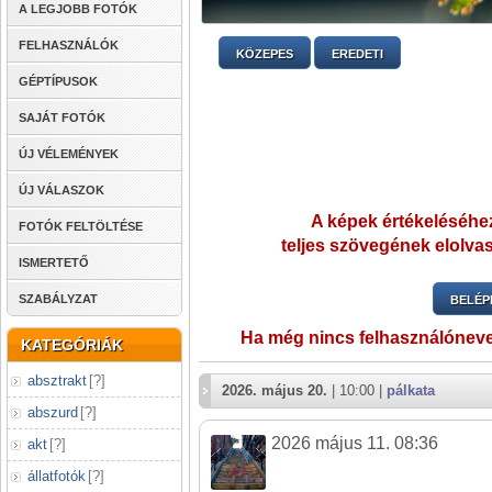
A LEGJOBB FOTÓK
FELHASZNÁLÓK
KÖZEPES
EREDETI
GÉPTÍPUSOK
SAJÁT FOTÓK
ÚJ VÉLEMÉNYEK
ÚJ VÁLASZOK
A képek értékeléséhez
FOTÓK FELTÖLTÉSE
teljes szövegének elolvas
ISMERTETŐ
SZABÁLYZAT
BELÉP
Ha még nincs felhasználónev
KATEGÓRIÁK
absztrakt
[
?
]
2026. május 20.
| 10:00 |
pálkata
abszurd
[
?
]
2026 május 11. 08:36
akt
[
?
]
állatfotók
[
?
]