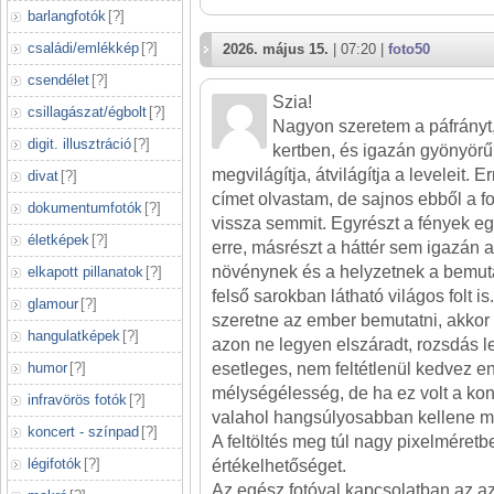
barlangfotók
[
?
]
családi/emlékkép
[
?
]
2026. május 15.
| 07:20 |
foto50
csendélet
[
?
]
Szia!
csillagászat/égbolt
[
?
]
Nagyon szeretem a páfrányt,
digit. illusztráció
[
?
]
kertben, és igazán gyönyörű 
megvilágítja, átvilágítja a leveleit.
divat
[
?
]
címet olvastam, de sajnos ebből a f
dokumentumfotók
[
?
]
vissza semmit. Egyrészt a fények e
életképek
[
?
]
erre, másrészt a háttér sem igazán 
növénynek és a helyzetnek a bemuta
elkapott pillanatok
[
?
]
felső sarokban látható világos folt i
glamour
[
?
]
szeretne az ember bemutatni, akkor f
hangulatképek
[
?
]
azon ne legyen elszáradt, rozsdás le
humor
[
?
]
esetleges, nem feltétlenül kedvez e
mélységélesség, de ha ez volt a ko
infravörös fotók
[
?
]
valahol hangsúlyosabban kellene m
koncert - színpad
[
?
]
A feltöltés meg túl nagy pixelméretbe
légifotók
[
?
]
értékelhetőséget.
Az egész fotóval kapcsolatban az a