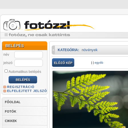
BELÉPÉS
növények
KATEGÓRIA:
név
jelszó
|
|
egyéb
ELŐZŐ KÉP
Automatikus belépés
REGISZTRÁCIÓ
ELFELEJTETT JELSZÓ
FŐOLDAL
FOTÓK
CIKKEK