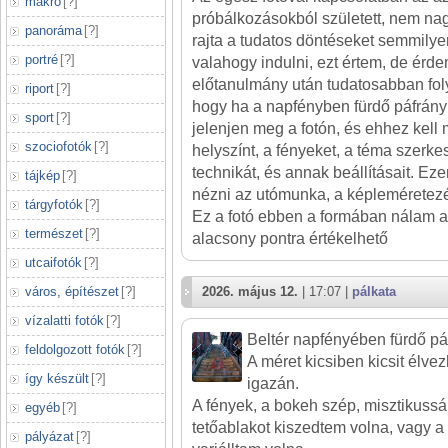
makró
[
?
]
próbálkozásokból született, nem n
panoráma
[
?
]
rajta a tudatos döntéseket semmilye
portré
[
?
]
valahogy indulni, ezt értem, de érde
előtanulmány után tudatosabban foly
riport
[
?
]
hogy ha a napfényben fürdő páfrány
sport
[
?
]
jelenjen meg a fotón, és ehhez kell
szociofotók
[
?
]
helyszínt, a fényeket, a téma szerke
technikát, és annak beállításait. Ez
tájkép
[
?
]
nézni az utómunka, a képleméretezé
tárgyfotók
[
?
]
Ez a fotó ebben a formában nálam a 
természet
[
?
]
alacsony pontra értékelhető
utcaifotók
[
?
]
város, építészet
[
?
]
2026. május 12.
| 17:07 |
pálkata
vízalatti fotók
[
?
]
Beltér napfényében fürdő pá
feldolgozott fotók
[
?
]
A méret kicsiben kicsit élv
így készült
[
?
]
igazán.
A fények, a bokeh szép, misztikussá t
egyéb
[
?
]
tetőablakot kiszedtem volna, vagy a
pályázat
[
?
]