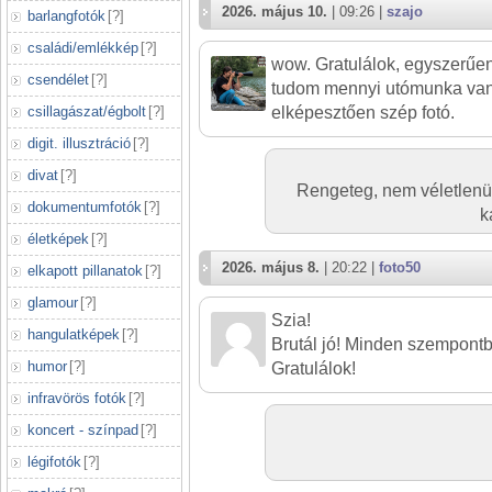
2026. május 10.
| 09:26 |
szajo
barlangfotók
[
?
]
családi/emlékkép
[
?
]
wow. Gratulálok, egyszerűen
csendélet
[
?
]
tudom mennyi utómunka van a
csillagászat/égbolt
[
?
]
elképesztően szép fotó.
digit. illusztráció
[
?
]
divat
[
?
]
Rengeteg, nem véletlenül k
dokumentumfotók
[
?
]
k
életképek
[
?
]
2026. május 8.
| 20:22 |
foto50
elkapott pillanatok
[
?
]
glamour
[
?
]
Szia!
hangulatképek
[
?
]
Brutál jó! Minden szempontb
humor
[
?
]
Gratulálok!
infravörös fotók
[
?
]
koncert - színpad
[
?
]
légifotók
[
?
]