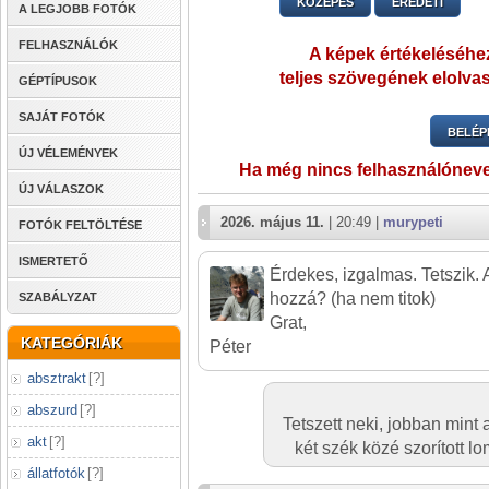
KÖZEPES
EREDETI
A LEGJOBB FOTÓK
FELHASZNÁLÓK
A képek értékeléséhez
teljes szövegének elolvas
GÉPTÍPUSOK
SAJÁT FOTÓK
BELÉP
ÚJ VÉLEMÉNYEK
Ha még nincs felhasználónev
ÚJ VÁLASZOK
2026. május 11.
| 20:49 |
murypeti
FOTÓK FELTÖLTÉSE
ISMERTETŐ
Érdekes, izgalmas. Tetszik. 
hozzá? (ha nem titok)
SZABÁLYZAT
Grat,
KATEGÓRIÁK
Péter
absztrakt
[
?
]
abszurd
[
?
]
Tetszett neki, jobban mint a
akt
[
?
]
két szék közé szorított lom
állatfotók
[
?
]