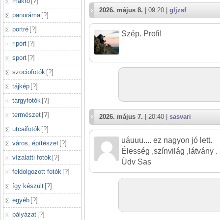
makró
[
?
]
2026. május 8.
| 09:20 |
gljzsf
panoráma
[
?
]
portré
[
?
]
Szép. Profi!
riport
[
?
]
sport
[
?
]
szociofotók
[
?
]
tájkép
[
?
]
tárgyfotók
[
?
]
természet
[
?
]
2026. május 7.
| 20:40 |
sasvari
utcaifotók
[
?
]
uáuuu.... ez nagyon jó lett.
város, építészet
[
?
]
Élesség ,színvilág ,látvány .
vízalatti fotók
[
?
]
Üdv Sas
feldolgozott fotók
[
?
]
így készült
[
?
]
egyéb
[
?
]
pályázat
[
?
]