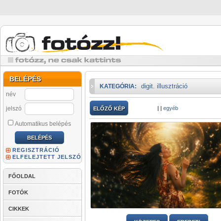
BELÉPÉS
digit. illusztráció
KATEGÓRIA:
név
jelszó
|
|
egyéb
ELŐZŐ KÉP
Automatikus belépés
REGISZTRÁCIÓ
ELFELEJTETT JELSZÓ
FŐOLDAL
FOTÓK
CIKKEK