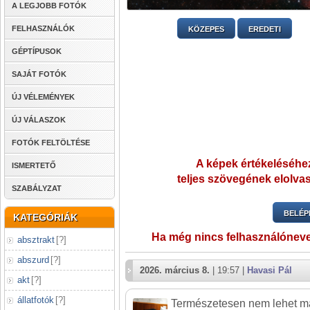
A LEGJOBB FOTÓK
FELHASZNÁLÓK
KÖZEPES
EREDETI
GÉPTÍPUSOK
SAJÁT FOTÓK
ÚJ VÉLEMÉNYEK
ÚJ VÁLASZOK
FOTÓK FELTÖLTÉSE
A képek értékeléséhez
ISMERTETŐ
teljes szövegének elolvas
SZABÁLYZAT
BELÉP
KATEGÓRIÁK
Ha még nincs felhasználónev
absztrakt
[
?
]
abszurd
[
?
]
2026. március 8.
| 19:57 |
Havasi Pál
akt
[
?
]
állatfotók
[
?
]
Természetesen nem lehet má