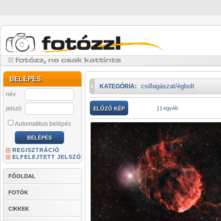
BELÉPÉS
csillagászat/égbolt
KATEGÓRIA:
név
jelszó
|
|
egyéb
ELŐZŐ KÉP
Automatikus belépés
REGISZTRÁCIÓ
ELFELEJTETT JELSZÓ
FŐOLDAL
FOTÓK
CIKKEK