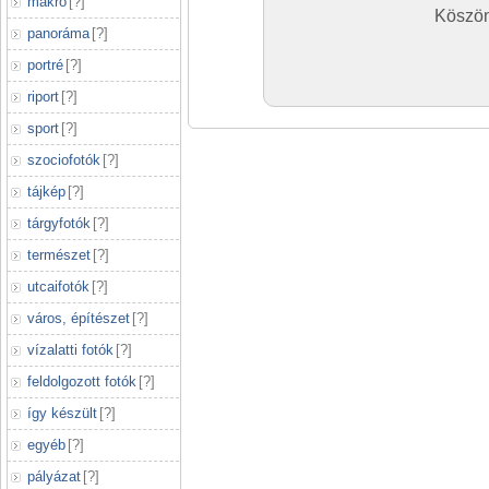
makró
[
?
]
Köszön
panoráma
[
?
]
portré
[
?
]
riport
[
?
]
sport
[
?
]
szociofotók
[
?
]
tájkép
[
?
]
tárgyfotók
[
?
]
természet
[
?
]
utcaifotók
[
?
]
város, építészet
[
?
]
vízalatti fotók
[
?
]
feldolgozott fotók
[
?
]
így készült
[
?
]
egyéb
[
?
]
pályázat
[
?
]