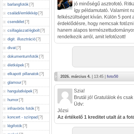
jó minőségű asztrofotó. Ritk
barlangfotók
[
?
]
így példamutató. Valamint n
családi/emlékkép
[
?
]
felkészültséget kíván. Külön 5 pont a
csendélet
[
?
]
érdeklődésre, hogy nemcsak fotózni 
hanem alapos természettudományos
csillagászat/égbolt
[
?
]
rendelkezik arról, amit lefotózott!
digit. illusztráció
[
?
]
divat
[
?
]
dokumentumfotók
[
?
]
életképek
[
?
]
elkapott pillanatok
[
?
]
2026. március 4.
| 13:45 |
foto50
glamour
[
?
]
Szia!
hangulatképek
[
?
]
Brutál jó! Gratulálok és csa
humor
[
?
]
Üdv:
infravörös fotók
[
?
]
Józsi
Az értékelő 1 kreditet utalt át a fo
koncert - színpad
[
?
]
légifotók
[
?
]