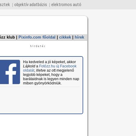
esztek
objektív adatbázis
elektromos autó
ózz klub
|
Pixinfo.com főoldal
|
cikkek
|
hírek
Ha kedveled a jó képeket, akkor
Lájkold
a
Fotózz.hu új Facebook
oldalát
, illetve az ott megjelenő
legjobb képeket, hogy a
barátaidnak is legyen minden nap
miben gyönyörködniük.