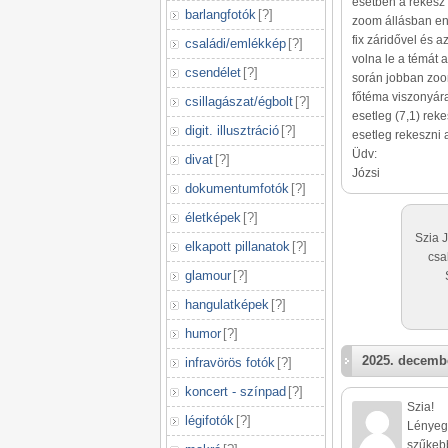
esetben a rekesz 
barlangfotók
[
?
]
zoom állásban eng
fix záridővel és 
családi/emlékkép
[
?
]
volna le a témát 
csendélet
[
?
]
során jobban zoom
főtéma viszonyára
csillagászat/égbolt
[
?
]
esetleg (7,1) rek
digit. illusztráció
[
?
]
esetleg rekeszni
Üdv:
divat
[
?
]
Józsi
dokumentumfotók
[
?
]
életképek
[
?
]
Szia 
elkapott pillanatok
[
?
]
csa
glamour
[
?
]
hangulatképek
[
?
]
humor
[
?
]
2025. decembe
infravörös fotók
[
?
]
koncert - színpad
[
?
]
Szia!
légifotók
[
?
]
Lényeg
szűkebb