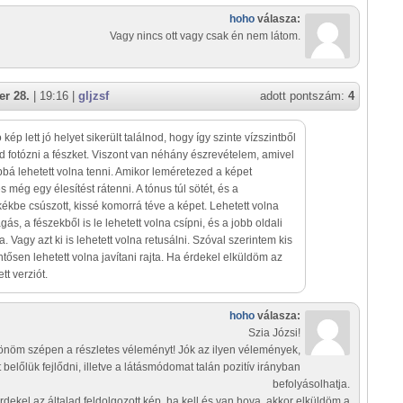
hoho
válasza:
Vagy nincs ott vagy csak én nem látom.
r 28.
| 19:16 |
gljzsf
adott pontszám:
4
 kép lett jó helyet sikerült találnod, hogy így szinte vízszintből
ad fotózni a fészket. Viszont van néhány észrevételem, amivel
bá lehetett volna tenni. Amikor leméretezed a képet
 még egy élesítést rátenni. A tónus túl sötét, és a
kékbe csúszott, kissé komorrá téve a képet. Lehetett volna
gás, a fészekből is le lehetett volna csípni, és a jobb oldali
na. Vagy azt ki is lehetett volna retusálni. Szóval szerintem kis
tősen lehetett volna javítani rajta. Ha érdekel elküldöm az
tt verziót.
hoho
válasza:
Szia Józsi!
nöm szépen a részletes véleményt! Jók az ilyen vélemények,
t belőlük fejlődni, illetve a látásmódomat talán pozitív irányban
befolyásolhatja.
rdekel az általad feldolgozott kép, ha kell és van hova, akkor elküldöm a