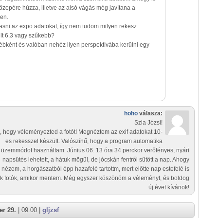
özepére húzza, illetve az alsó vágás még javítana a
sen.
asni az expo adatokat, így nem tudom milyen rekesz
ült 6.3 vagy szűkebb?
ébként és valóban nehéz ilyen perspektívába kerülni egy
hoho
válasza:
Szia Józsi!
, hogy véleményezted a fotót! Megnéztem az exif adatokat 10-
es rekesszel készült. Valószínű, hogy a program automatika
üzemmódot használtam. Június 06. 13 óra 34 perckor verőfényes, nyári
napsütés lehetett, a hátuk mögül, de jócskán fentről sütött a nap. Ahogy
nézem, a horgászatból épp hazafelé tartottm, mert előtte nap estefelé is
k fotók, amikor mentem. Még egyszer köszönöm a véleményt, és boldog
új évet kívánok!
r 29.
| 09:00 |
gljzsf