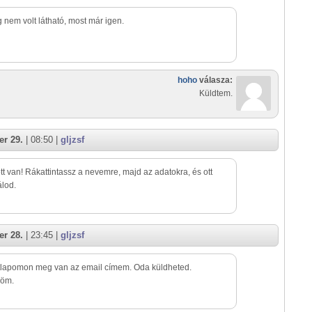
 nem volt látható, most már igen.
hoho
válasza:
Küldtem.
r 29.
| 08:50 |
gljzsf
tt van! Rákattintassz a nevemre, majd az adatokra, és ott
lod.
r 28.
| 23:45 |
gljzsf
tlapomon meg van az email címem. Oda küldheted.
öm.