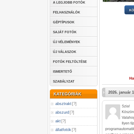
A LEGJOBB FOTÓK
KÖ
FELHASZNÁLÓK
GÉPTÍPUSOK
SAJÁT FOTÓK
ÚJ VÉLEMÉNYEK
ÚJ VÁLASZOK
FOTÓK FELTÖLTÉSE
ISMERTETŐ
Ha
SZABÁLYZAT
2026. január 1
KATEGÓRIÁK
absztrakt
[
?
]
Szia!
Köszön
abszurd
[
?
]
Valahog
akt
[
?
]
Ilyen t
programautomatik
állatfotók
[
?
]