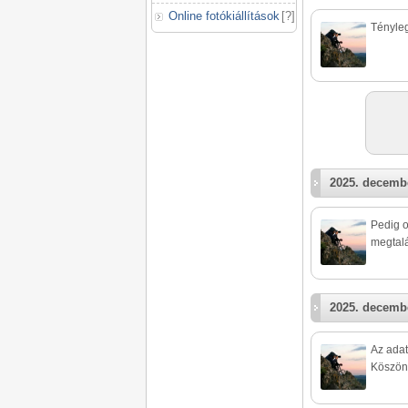
Online fotókiállítások
[
?
]
Tényleg
2025. decembe
Pedig o
megtalá
2025. decembe
Az ada
Köszön