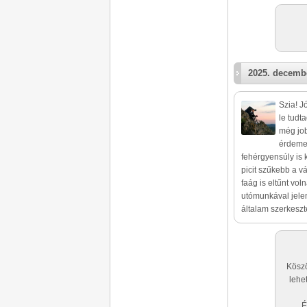
2025. decembe
Szia! Jó
le tudt
még job
érdemes
fehérgyensúly is 
picit szűkebb a vá
faág is eltűnt vol
utómunkával jelen
általam szerkeszte
Köszö
lehe
É