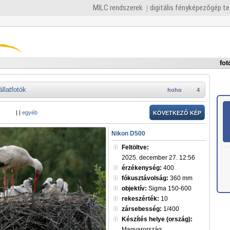
MILC rendszerek
digitális fényképezőgép t
fot
állatfotók
hoho
4
|
|
egyéb
KÖVETKEZŐ KÉP
Nikon D500
Feltöltve:
2025. december 27. 12:56
érzékenység:
400
fókusztávolság:
360 mm
objektív:
Sigma 150-600
rekeszérték:
10
zársebesség:
1/400
Készítés helye (ország):
Magyarország