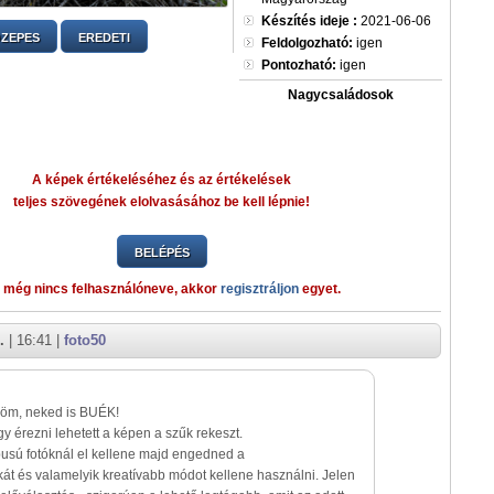
Készítés ideje :
2021-06-06
ZEPES
EREDETI
Feldolgozható:
igen
Pontozható:
igen
Nagycsaládosok
A képek értékeléséhez és az értékelések
teljes szövegének elolvasásához be kell lépnie!
BELÉPÉS
 még nincs felhasználóneve, akkor
regisztráljon
egyet.
.
| 16:41 |
foto50
öm, neked is BUÉK!
y érezni lehetett a képen a szűk rekeszt.
ípusú fotóknál el kellene majd engedned a
át és valamelyik kreatívabb módot kellene használni. Jelen