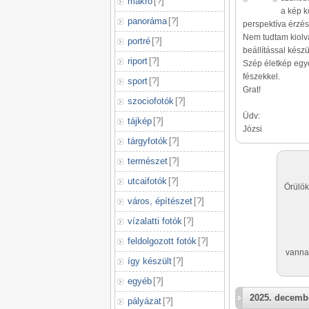
makró
[
?
]
a kép k
panoráma
[
?
]
perspektíva érzé
Nem tudtam kiolv
portré
[
?
]
beállítással kész
riport
[
?
]
Szép életkép egy
fészekkel.
sport
[
?
]
Grat!
szociofotók
[
?
]
Üdv:
tájkép
[
?
]
Józsi
tárgyfotók
[
?
]
természet
[
?
]
utcaifotók
[
?
]
Örülök
város, építészet
[
?
]
vízalatti fotók
[
?
]
feldolgozott fotók
[
?
]
vanna
így készült
[
?
]
egyéb
[
?
]
2025. decembe
pályázat
[
?
]