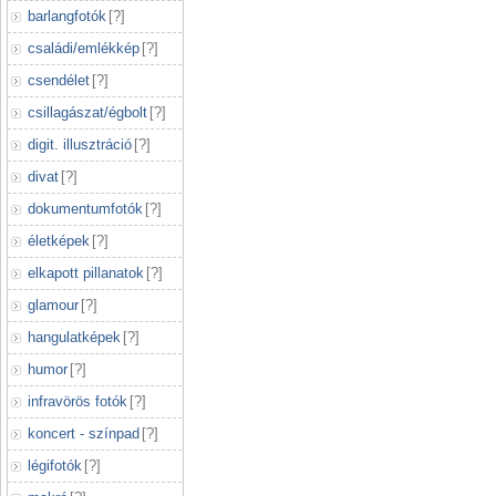
barlangfotók
[
?
]
családi/emlékkép
[
?
]
csendélet
[
?
]
csillagászat/égbolt
[
?
]
digit. illusztráció
[
?
]
divat
[
?
]
dokumentumfotók
[
?
]
életképek
[
?
]
elkapott pillanatok
[
?
]
glamour
[
?
]
hangulatképek
[
?
]
humor
[
?
]
infravörös fotók
[
?
]
koncert - színpad
[
?
]
légifotók
[
?
]