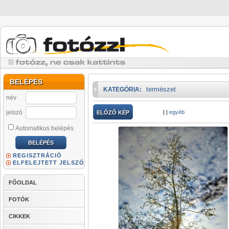
BELÉPÉS
természet
KATEGÓRIA:
név
jelszó
|
|
egyéb
ELŐZŐ KÉP
Automatikus belépés
REGISZTRÁCIÓ
ELFELEJTETT JELSZÓ
FŐOLDAL
FOTÓK
CIKKEK