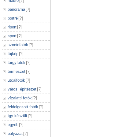
makró
[
?
]
panoráma
[
?
]
portré
[
?
]
riport
[
?
]
sport
[
?
]
szociofotók
[
?
]
tájkép
[
?
]
tárgyfotók
[
?
]
természet
[
?
]
utcaifotók
[
?
]
város, építészet
[
?
]
vízalatti fotók
[
?
]
feldolgozott fotók
[
?
]
így készült
[
?
]
egyéb
[
?
]
pályázat
[
?
]