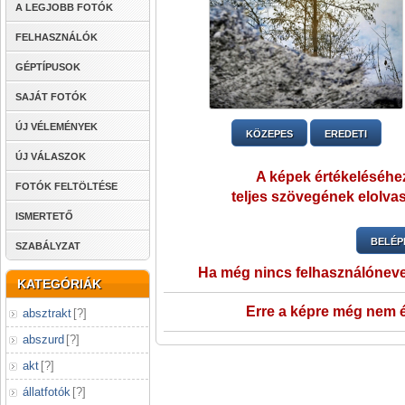
A LEGJOBB FOTÓK
FELHASZNÁLÓK
GÉPTÍPUSOK
SAJÁT FOTÓK
ÚJ VÉLEMÉNYEK
KÖZEPES
EREDETI
ÚJ VÁLASZOK
A képek értékeléséhez
FOTÓK FELTÖLTÉSE
teljes szövegének elolvas
ISMERTETŐ
BELÉP
SZABÁLYZAT
Ha még nincs felhasználónev
KATEGÓRIÁK
Erre a képre még nem é
absztrakt
[
?
]
abszurd
[
?
]
akt
[
?
]
állatfotók
[
?
]