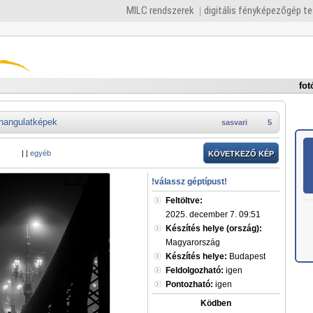
MILC rendszerek
digitális fényképezőgép t
fot
hangulatképek
sasvari
5
|
|
egyéb
KÖVETKEZŐ KÉP
!válassz géptípust!
Feltöltve:
2025. december 7. 09:51
Készítés helye (ország):
Magyarország
Készítés helye:
Budapest
Feldolgozható:
igen
Pontozható:
igen
Ködben