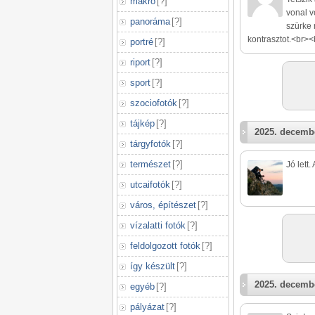
makró
[
?
]
vonal ve
panoráma
[
?
]
szürke 
kontrasztot.<br><b
portré
[
?
]
riport
[
?
]
sport
[
?
]
szociofotók
[
?
]
tájkép
[
?
]
2025. decembe
tárgyfotók
[
?
]
természet
[
?
]
Jó lett
utcaifotók
[
?
]
város, építészet
[
?
]
vízalatti fotók
[
?
]
feldolgozott fotók
[
?
]
így készült
[
?
]
2025. decembe
egyéb
[
?
]
pályázat
[
?
]