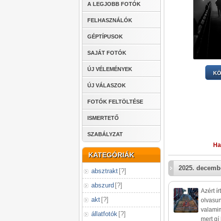
A LEGJOBB FOTÓK
FELHASZNÁLÓK
GÉPTÍPUSOK
SAJÁT FOTÓK
ÚJ VÉLEMÉNYEK
KÖ
ÚJ VÁLASZOK
FOTÓK FELTÖLTÉSE
ISMERTETŐ
SZABÁLYZAT
Ha
KATEGÓRIÁK
2025. decembe
absztrakt
[
?
]
abszurd
[
?
]
Azért ír
akt
[
?
]
olvasun
valami
állatfotók
[
?
]
mert gí