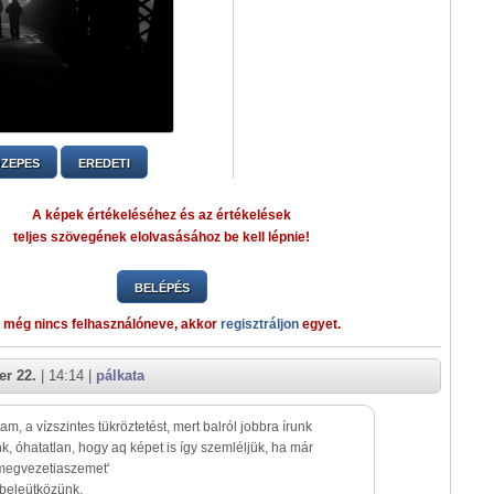
ZEPES
EREDETI
A képek értékeléséhez és az értékelések
teljes szövegének elolvasásához be kell lépnie!
BELÉPÉS
 még nincs felhasználóneve, akkor
regisztráljon
egyet.
r 22.
| 14:14 |
pálkata
tam, a vízszintes tükröztetést, mert balról jobbra írunk
k, óhatatlan, hogy aq képet is így szemléljük, ha már
megvezetiaszemet'
 beleütközünk.