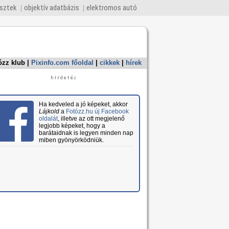
esztek
objektív adatbázis
elektromos autó
ózz klub
|
Pixinfo.com főoldal
|
cikkek
|
hírek
Ha kedveled a jó képeket, akkor
Lájkold
a
Fotózz.hu új Facebook
oldalát
, illetve az ott megjelenő
legjobb képeket, hogy a
barátaidnak is legyen minden nap
miben gyönyörködniük.