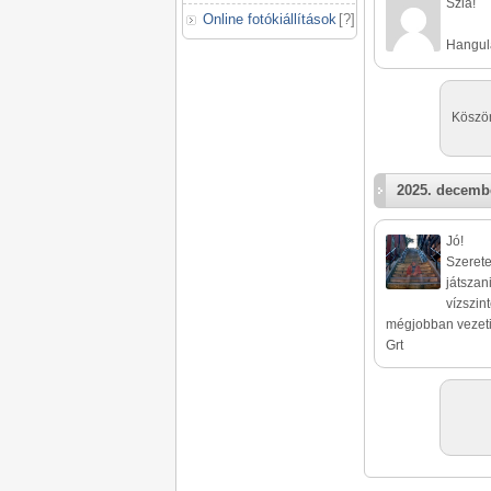
Szia!
Online fotókiállítások
[
?
]
Hangul
Köszön
2025. decembe
Jó!
Szerete
játszan
vízszint
mégjobban vezeti
Grt