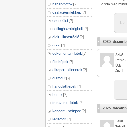
barlangfotók
[
?
]
Jó fotó még mindíg
családi/emlékkép
[
?
]
csendélet
[
?
]
Igen
csillagászat/égbolt
[
?
]
digit. illusztráció
[
?
]
2025. decembe
divat
[
?
]
dokumentumfotók
[
?
]
Szia!
Remek l
életképek
[
?
]
Üdv:
elkapott pillanatok
[
?
]
Józsi
glamour
[
?
]
hangulatképek
[
?
]
humor
[
?
]
infravörös fotók
[
?
]
2025. decembe
koncert - színpad
[
?
]
légifotók
[
?
]
Szia!
Tetszik