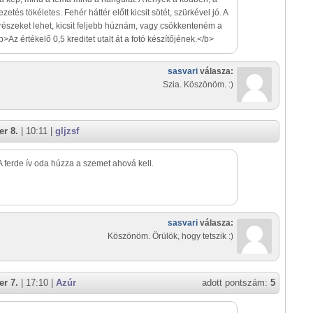
zetés tökéletes. Fehér háttér előtt kicsit sötét, szürkével jó. A
részeket lehet, kicsit feljebb húznám, vagy csökkenteném a
>Az értékelő 0,5 kreditet utalt át a fotó készítőjének.</b>
sasvari
válasza:
Szia. Köszönöm. :)
r 8.
| 10:11 |
gljzsf
. A ferde ív oda húzza a szemet ahová kell.
sasvari
válasza:
Köszönöm. Örülök, hogy tetszik :)
r 7.
| 17:10 |
Azúr
adott pontszám:
5