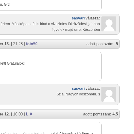
, Grt!
sasvari
válasza:
 értem. Más képemnél is írtad a vízszintes tükröződést, jobban
figyelek majd erre. Köszönöm
r 13.
| 21:28 |
foto50
adott pontszám:
5
ett! Gratulálok!
sasvari
válasza:
Szia. Nagyon köszönöm. :)
r 12.
| 16:00 |
L A
adott pontszám:
4,5
 a kép, mind a téma mind a hangulat. A fények a ködben, a