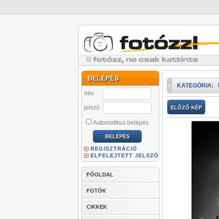
BELÉPÉS
KATEGÓRIA:
név
jelszó
ELŐZŐ KÉP
Automatikus belépés
REGISZTRÁCIÓ
ELFELEJTETT JELSZÓ
FŐOLDAL
FOTÓK
CIKKEK