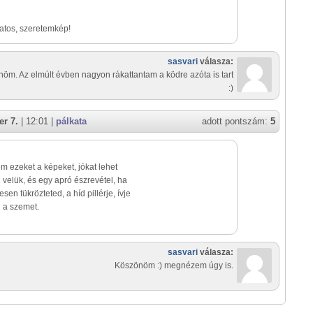
atos, szeretemkép!
sasvari
válasza:
öm. Az elmúlt évben nagyon rákattantam a ködre azóta is tart
:)
r 7.
| 12:01 |
pálkata
adott pontszám:
5
m ezeket a képeket, jókat lehet
i velük, és egy apró észrevétel, ha
esen tükrözteted, a híd pillérje, ívje
 a szemet.
sasvari
válasza:
Köszönöm :) megnézem úgy is.