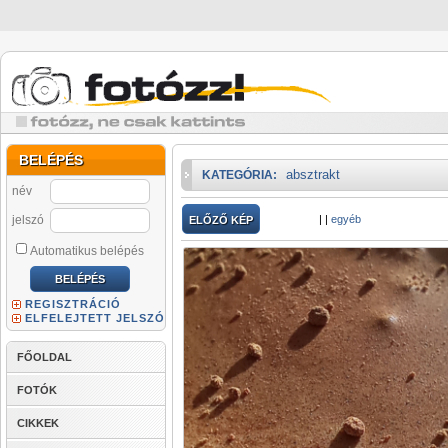
BELÉPÉS
absztrakt
KATEGÓRIA:
név
jelszó
|
|
egyéb
ELŐZŐ KÉP
Automatikus belépés
REGISZTRÁCIÓ
ELFELEJTETT JELSZÓ
FŐOLDAL
FOTÓK
CIKKEK