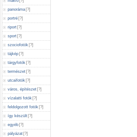
makró
[
?
]
panoráma
[
?
]
portré
[
?
]
riport
[
?
]
sport
[
?
]
szociofotók
[
?
]
tájkép
[
?
]
tárgyfotók
[
?
]
természet
[
?
]
utcaifotók
[
?
]
város, építészet
[
?
]
vízalatti fotók
[
?
]
feldolgozott fotók
[
?
]
így készült
[
?
]
egyéb
[
?
]
pályázat
[
?
]