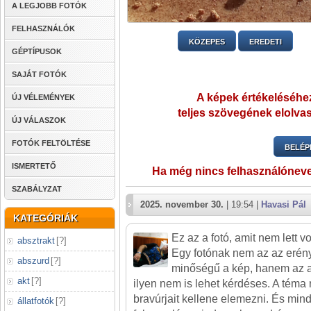
A LEGJOBB FOTÓK
FELHASZNÁLÓK
KÖZEPES
EREDETI
GÉPTÍPUSOK
SAJÁT FOTÓK
A képek értékeléséhez
ÚJ VÉLEMÉNYEK
teljes szövegének elolvas
ÚJ VÁLASZOK
FOTÓK FELTÖLTÉSE
BELÉP
ISMERTETŐ
Ha még nincs felhasználónev
SZABÁLYZAT
2025. november 30.
| 19:54 |
Havasi Pál
KATEGÓRIÁK
Ez az a fotó, amit nem lett vo
absztrakt
[
?
]
Egy fotónak nem az az erény
abszurd
[
?
]
minőségű a kép, hanem az a
akt
[
?
]
ilyen nem is lehet kérdéses. A téma r
bravúrjait kellene elemezni. És min
állatfotók
[
?
]