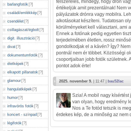
felszerelés, mindegy, hogy drón vagy
barlangfotók
[
?
]
értékeljük amit prezentálnak! Nem v
családi/emlékkép
[
?
]
pályázatok drónra vagy mobilra. Le
alkotásokat készíteni. Tudatosan ol
csendélet
[
?
]
körülményeket kell választani, ami 
csillagászat/égbolt
[
?
]
Ennek a fotónak pedig egyetlen tiszt
digit. illusztráció
[
?
]
terjedelmében életlen, rossz minős
gondolkodjak el a kávén? Így? Nem 
divat
[
?
]
pontnál nem ér többet. Közösségi o
dokumentumfotók
[
?
]
csoportjaiban jobb fotók születnek. 
életképek
[
?
]
pontot adok érte!
elkapott pillanatok
[
?
]
glamour
[
?
]
2025. november 9.
| 11:47 |
bau52lac
hangulatképek
[
?
]
Szia! A mobil nagy kísértést
humor
[
?
]
van olyan, hogy eredmény le
infravörös fotók
[
?
]
Nos a Te fotód tetszik is me
érdekes kép, de a minőség az nem o
koncert - színpad
[
?
]
légifotók
[
?
]