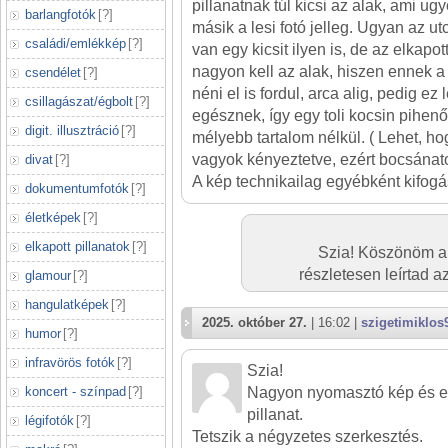
pillanatnak túl kicsi az alak, ami ugy
barlangfotók
[
?
]
másik a lesi fotó jelleg. Ugyan az u
családi/emlékkép
[
?
]
van egy kicsit ilyen is, de az elkapo
nagyon kell az alak, hiszen ennek a p
csendélet
[
?
]
néni el is fordul, arca alig, pedig e
csillagászat/égbolt
[
?
]
egésznek, így egy toli kocsin pihenő
digit. illusztráció
[
?
]
mélyebb tartalom nélkül. ( Lehet, ho
vagyok kényeztetve, ezért bocsánatot
divat
[
?
]
A kép technikailag egyébként kifogá
dokumentumfotók
[
?
]
életképek
[
?
]
elkapott pillanatok
[
?
]
Szia! Köszönöm a
részletesen leírtad a
glamour
[
?
]
hangulatképek
[
?
]
2025. október 27.
| 16:02 |
szigetimiklos
humor
[
?
]
infravörös fotók
[
?
]
Szia!
koncert - színpad
[
?
]
Nagyon nyomasztó kép és eg
pillanat.
légifotók
[
?
]
Tetszik a négyzetes szerkesztés.