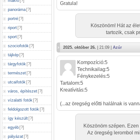
makró
[
?
]
Gratula!
panoráma
[
?
]
portré
[
?
]
Köszönöm! Hát az éle
riport
[
?
]
tartozik, csak 
sport
[
?
]
szociofotók
[
?
]
2025. október 26.
| 21:09 |
Azúr
tájkép
[
?
]
Kompozíció:5
tárgyfotók
[
?
]
Technikailag:5
természet
[
?
]
Fénykezelés:5
utcaifotók
[
?
]
Tartalom:5
Kreatívitás:5
város, építészet
[
?
]
vízalatti fotók
[
?
]
(...az öregség előtti halálnak is vann
feldolgozott fotók
[
?
]
így készült
[
?
]
Köszönöm szépen. Ezen 
egyéb
[
?
]
Az öregség lerombol mi
pályázat
[
?
]