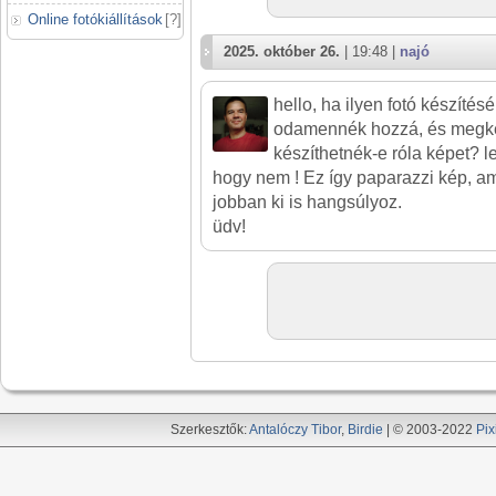
Online fotókiállítások
[
?
]
2025. október 26.
| 19:48 |
najó
hello, ha ilyen fotó készíté
odamennék hozzá, és megk
készíthetnék-e róla képet? 
hogy nem ! Ez így paparazzi kép, a
jobban ki is hangsúlyoz.
üdv!
Szerkesztők:
Antalóczy Tibor
,
Birdie
| © 2003-2022
Pix