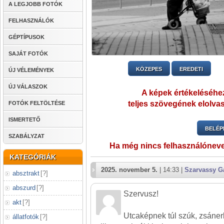
A LEGJOBB FOTÓK
FELHASZNÁLÓK
GÉPTÍPUSOK
SAJÁT FOTÓK
KÖZEPES
EREDETI
ÚJ VÉLEMÉNYEK
ÚJ VÁLASZOK
A képek értékeléséhez
teljes szövegének elolvas
FOTÓK FELTÖLTÉSE
ISMERTETŐ
BELÉP
SZABÁLYZAT
Ha még nincs felhasználónev
KATEGÓRIÁK
2025. november 5.
| 14:33 |
Szarvassy G
absztrakt
[
?
]
abszurd
[
?
]
Szervusz!
akt
[
?
]
Utcaképnek túl szúk, zsáner
állatfotók
[
?
]