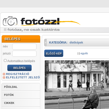
BELÉPÉS
életképek
KATEGÓRIA:
név
jelszó
|
|
egyéb
ELŐZŐ KÉP
Automatikus belépés
REGISZTRÁCIÓ
ELFELEJTETT JELSZÓ
FŐOLDAL
FOTÓK
CIKKEK