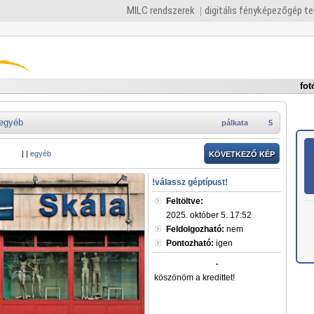
MILC rendszerek
digitális fényképezőgép t
fot
egyéb
pálkata
5
|
|
egyéb
KÖVETKEZŐ KÉP
!válassz géptípust!
Feltöltve:
2025. október 5. 17:52
Feldolgozható:
nem
Pontozható:
igen
.
köszönöm a kredittet!