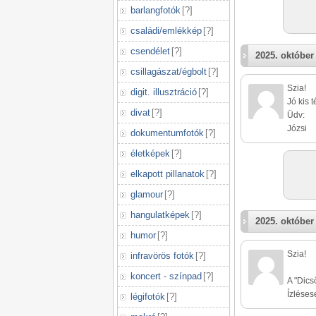
barlangfotók
[
?
]
családi/emlékkép
[
?
]
csendélet
[
?
]
2025. október 
csillagászat/égbolt
[
?
]
Szia!
digit. illusztráció
[
?
]
Jó kis 
divat
[
?
]
Üdv:
Józsi
dokumentumfotók
[
?
]
életképek
[
?
]
elkapott pillanatok
[
?
]
glamour
[
?
]
hangulatképek
[
?
]
2025. október 
humor
[
?
]
Szia!
infravörös fotók
[
?
]
koncert - színpad
[
?
]
A "Dics
Ízléses
légifotók
[
?
]