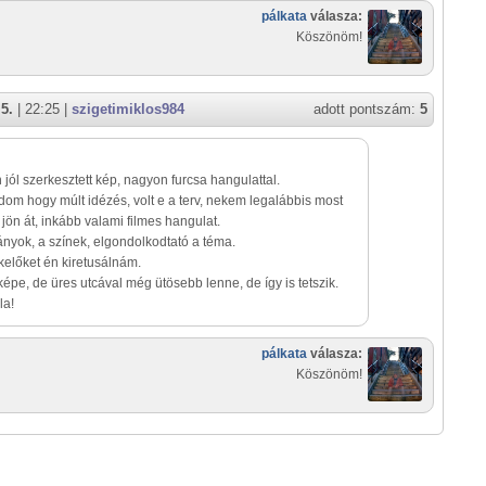
pálkata
válasza:
Köszönöm!
5.
| 22:25 |
szigetimiklos984
adott pontszám:
5
jól szerkesztett kép, nagyon furcsa hangulattal.
om hogy múlt idézés, volt e a terv, nekem legalábbis most
jön át, inkább valami filmes hangulat.
nyok, a színek, elgondolkodtató a téma.
ókelőket én kiretusálnám.
képe, de üres utcával még ütösebb lenne, de így is tetszik.
la!
pálkata
válasza:
Köszönöm!