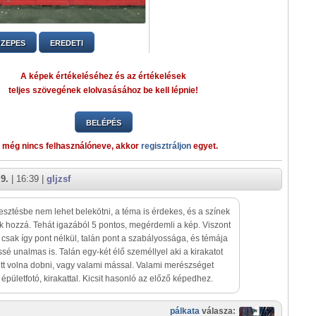
ZEPES
EREDETI
A képek értékeléséhez és az értékelések
teljes szövegének elolvasásához be kell lépnie!
BELÉPÉS
 még nincs felhasználóneve, akkor
regisztráljon
egyet.
9.
| 16:39 |
gljzsf
esztésbe nem lehet belekötni, a téma is érdekes, és a színek
k hozzá. Tehát igazából 5 pontos, megérdemli a kép. Viszont
csak így pont nélkül, talán pont a szabályossága, és témája
issé unalmas is. Talán egy-két élő személlyel aki a kirakatot
ett volna dobni, vagy valami mással. Valami merészséget
 épületfotó, kirakattal. Kicsit hasonló az előző képedhez.
pálkata
válasza: