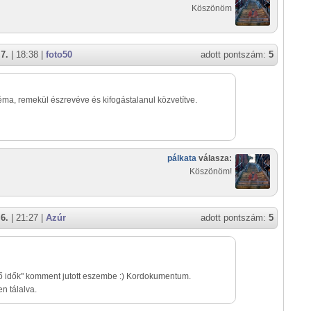
Köszönöm
7.
| 18:38 |
foto50
adott pontszám:
5
téma, remekül észrevéve és kifogástalanul közvetítve.
pálkata
válasza:
Köszönöm!
6.
| 21:27 |
Azúr
adott pontszám:
5
ő idők" komment jutott eszembe :) Kordokumentum.
en tálalva.