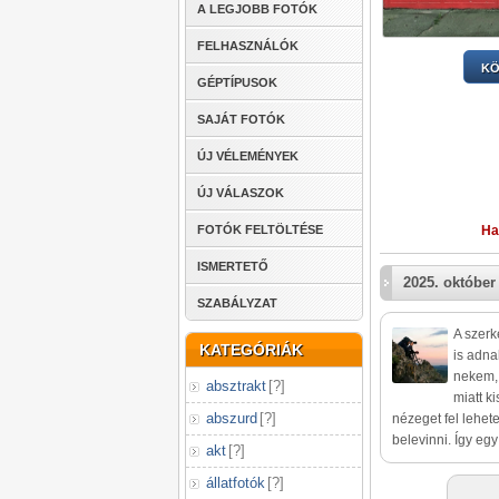
A LEGJOBB FOTÓK
FELHASZNÁLÓK
KÖ
GÉPTÍPUSOK
SAJÁT FOTÓK
ÚJ VÉLEMÉNYEK
ÚJ VÁLASZOK
Ha
FOTÓK FELTÖLTÉSE
ISMERTETŐ
2025. október 
SZABÁLYZAT
A szerk
KATEGÓRIÁK
is adna
nekem, 
absztrakt
[
?
]
miatt k
abszurd
[
?
]
nézeget fel lehet
belevinni. Így egy
akt
[
?
]
állatfotók
[
?
]