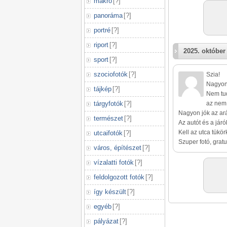
makró
[
?
]
panoráma
[
?
]
portré
[
?
]
riport
[
?
]
2025. október 
sport
[
?
]
szociofotók
[
?
]
Szia!
Nagyon 
tájkép
[
?
]
Nem tud
az nem 
tárgyfotók
[
?
]
Nagyon jók az ará
természet
[
?
]
Az autót és a jár
Kell az utca tükör
utcaifotók
[
?
]
Szuper fotó, gratu
város, építészet
[
?
]
vízalatti fotók
[
?
]
feldolgozott fotók
[
?
]
így készült
[
?
]
egyéb
[
?
]
pályázat
[
?
]