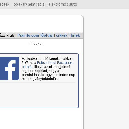
esztek
objektív adatbázis
elektromos autó
ózz klub
|
Pixinfo.com főoldal
|
cikkek
|
hírek
Ha kedveled a jó képeket, akkor
Lájkold
a
Fotózz.hu új Facebook
oldalát
, illetve az ott megjelenő
legjobb képeket, hogy a
barátaidnak is legyen minden nap
miben gyönyörködniük.