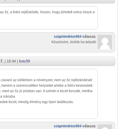
az őz, a fotós rejtőzködik, hiszen, hogy jöhetett volna össze a
szigetimiklos984
válasza:
Köszönöm, örülök ha tetszik!
7.
| 18:44 |
foto50
zavaró az előtérben a növényzet, nem az őz rejtőzködését
i, hanem a szerencsétlen helyzetet amibe a fotós keveredett.
e, mert az őz jó pózban van. A színek is kicsit furcsák, mintha
a irányba.
ykedek kicsit, mindíg élmény egy ilyen találkozás.
szigetimiklos984
válasza: