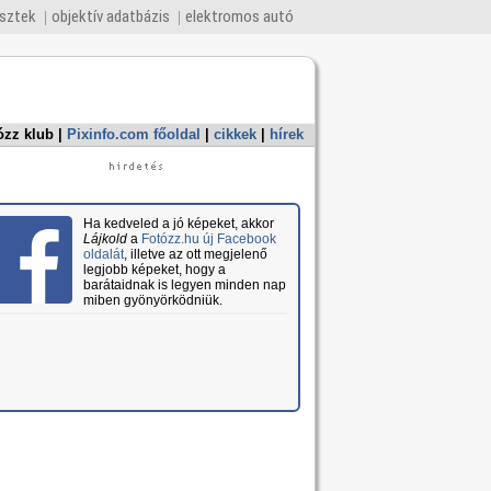
esztek
objektív adatbázis
elektromos autó
ózz klub
|
Pixinfo.com főoldal
|
cikkek
|
hírek
Ha kedveled a jó képeket, akkor
Lájkold
a
Fotózz.hu új Facebook
oldalát
, illetve az ott megjelenő
legjobb képeket, hogy a
barátaidnak is legyen minden nap
miben gyönyörködniük.