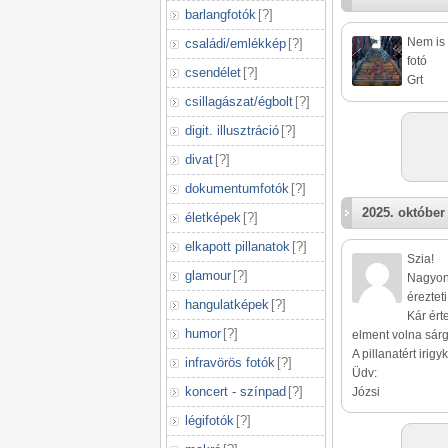
barlangfotók
[
?
]
Nem is 
családi/emlékkép
[
?
]
fotó
csendélet
[
?
]
Grt
csillagászat/égbolt
[
?
]
digit. illusztráció
[
?
]
divat
[
?
]
dokumentumfotók
[
?
]
2025. október 
életképek
[
?
]
elkapott pillanatok
[
?
]
Szia!
glamour
[
?
]
Nagyon 
éreztet
hangulatképek
[
?
]
Kár ért
humor
[
?
]
elment volna sárg
A pillanatért irig
infravörös fotók
[
?
]
Üdv:
koncert - színpad
[
?
]
Józsi
légifotók
[
?
]