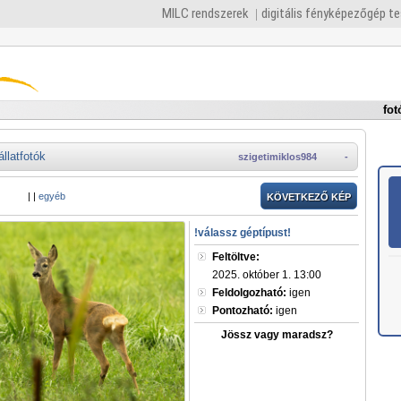
MILC rendszerek
digitális fényképezőgép t
fot
állatfotók
szigetimiklos984
-
|
|
egyéb
KÖVETKEZŐ KÉP
!válassz géptípust!
Feltöltve:
2025. október 1. 13:00
Feldolgozható:
igen
Pontozható:
igen
Jössz vagy maradsz?