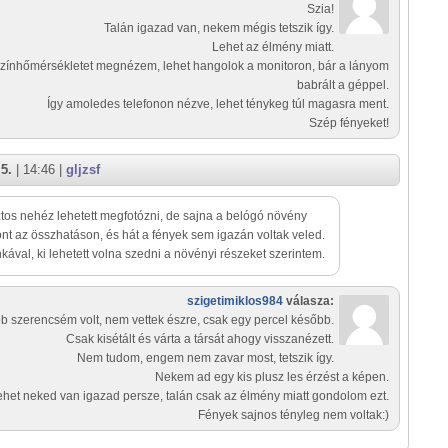
Szia!
Talán igazad van, nekem mégis tetszik így.
Lehet az élmény miatt.
színhőmérsékletet megnézem, lehet hangolok a monitoron, bár a lányom
babrált a géppel.
Így amoledes telefonon nézve, lehet ténykeg túl magasra ment.
Szép fényeket!
5.
| 14:46 |
gljzsf
ztos nehéz lehetett megfotózni, de sajna a belógó növény
ont az összhatáson, és hát a fények sem igazán voltak veled.
ával, ki lehetett volna szedni a növényi részeket szerintem.
szigetimiklos984
válasza:
b szerencsém volt, nem vettek észre, csak egy percel később.
Csak kisétált és várta a társát ahogy visszanézett.
Nem tudom, engem nem zavar most, tetszik így.
Nekem ad egy kis plusz les érzést a képen.
ehet neked van igazad persze, talán csak az élmény miatt gondolom ezt.
Fények sajnos tényleg nem voltak:)