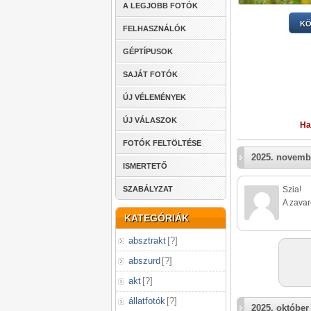
A LEGJOBB FOTÓK
KÖ
FELHASZNÁLÓK
GÉPTÍPUSOK
SAJÁT FOTÓK
ÚJ VÉLEMÉNYEK
ÚJ VÁLASZOK
Ha
FOTÓK FELTÖLTÉSE
2025. novemb
ISMERTETŐ
SZABÁLYZAT
Szia!
A zavar
KATEGÓRIÁK
absztrakt
[
?
]
abszurd
[
?
]
akt
[
?
]
állatfotók
[
?
]
2025. október 