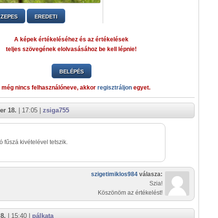
ZEPES
EREDETI
A képek értékeléséhez és az értékelések
teljes szövegének elolvasásához be kell lépnie!
BELÉPÉS
 még nincs felhasználóneve, akkor
regisztráljon
egyet.
er 18.
| 17:05 |
zsiga755
ó fűszá kivételével tetszik.
szigetimiklos984
válasza:
Szia!
Köszönöm az értékelést!
8.
| 15:40 |
pálkata