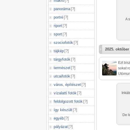
makró
[
?
]
panoráma
[
?
]
portré
[
?
]
A 
riport
[
?
]
sport
[
?
]
szociofotók
[
?
]
2025. október 
tájkép
[
?
]
tárgyfotók
[
?
]
Ezt bis
természet
[
?
]
sokat r
Utómunk
utcaifotók
[
?
]
város, építészet
[
?
]
vízalatti fotók
[
?
]
Inkáb
feldolgozott fotók
[
?
]
így készült
[
?
]
De l
egyéb
[
?
]
pályázat
[
?
]