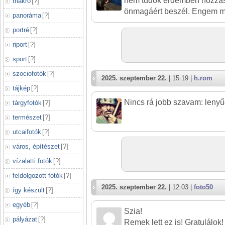
nem tudok érdemben hozzász
makró
[
?
]
önmagáért beszél. Engem me
panoráma
[
?
]
portré
[
?
]
riport
[
?
]
sport
[
?
]
szociofotók
[
?
]
2025. szeptember 22.
| 15:19 |
h.rom
tájkép
[
?
]
Nincs rá jobb szavam: lenyű
tárgyfotók
[
?
]
természet
[
?
]
utcaifotók
[
?
]
város, építészet
[
?
]
vízalatti fotók
[
?
]
feldolgozott fotók
[
?
]
2025. szeptember 22.
| 12:03 |
foto50
így készült
[
?
]
egyéb
[
?
]
Szia!
pályázat
[
?
]
Remek lett ez is! Gratulálok!