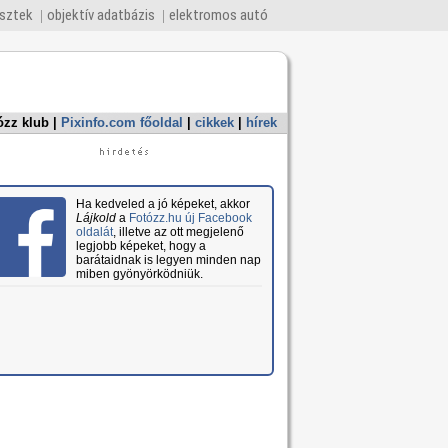
esztek
objektív adatbázis
elektromos autó
ózz klub
|
Pixinfo.com főoldal
|
cikkek
|
hírek
Ha kedveled a jó képeket, akkor
Lájkold
a
Fotózz.hu új Facebook
oldalát
, illetve az ott megjelenő
legjobb képeket, hogy a
barátaidnak is legyen minden nap
miben gyönyörködniük.