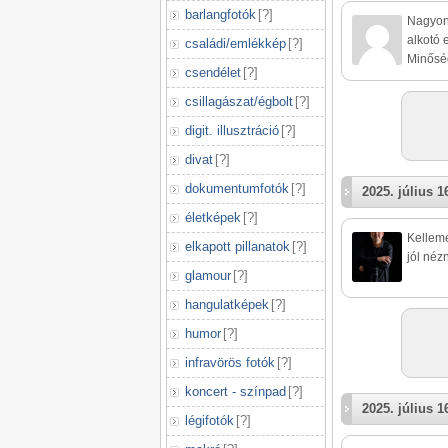
barlangfotók
[
?
]
Nagyon 
alkotó 
családi/emlékkép
[
?
]
Minősé
csendélet
[
?
]
csillagászat/égbolt
[
?
]
digit. illusztráció
[
?
]
divat
[
?
]
dokumentumfotók
[
?
]
2025. július 1
életképek
[
?
]
Kelleme
elkapott pillanatok
[
?
]
jól néz
glamour
[
?
]
hangulatképek
[
?
]
humor
[
?
]
infravörös fotók
[
?
]
koncert - színpad
[
?
]
2025. július 1
légifotók
[
?
]