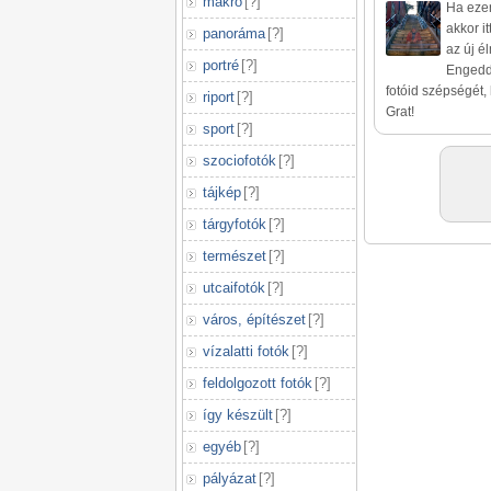
makró
[
?
]
Ha ezen
akkor i
panoráma
[
?
]
az új é
portré
[
?
]
Engedd 
fotóid szépségét, 
riport
[
?
]
Grat!
sport
[
?
]
szociofotók
[
?
]
tájkép
[
?
]
tárgyfotók
[
?
]
természet
[
?
]
utcaifotók
[
?
]
város, építészet
[
?
]
vízalatti fotók
[
?
]
feldolgozott fotók
[
?
]
így készült
[
?
]
egyéb
[
?
]
pályázat
[
?
]