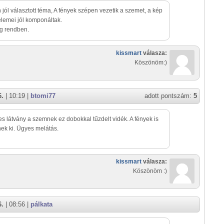
jól választott téma, A fények szépen vezetik a szemet, a kép
elemei jól komponáltak.
g rendben.
kissmart
válasza:
Köszönöm:)
6.
| 10:19 |
btomi77
adott pontszám:
5
s látvány a szemnek ez dobokkal tűzdelt vidék. A fények is
nek ki. Ügyes melátás.
kissmart
válasza:
Köszönöm :)
6.
| 08:56 |
pálkata