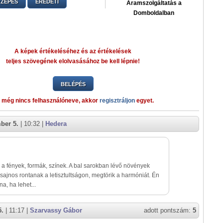
ZEPES
EREDETI
Áramszolgáltatás a
Domboldalban
A képek értékeléséhez és az értékelések
teljes szövegének elolvasásához be kell lépnie!
BELÉPÉS
 még nincs felhasználóneve, akkor
regisztráljon
egyet.
ber 5.
| 10:32 |
Hedera
a fények, formák, színek. A bal sarokban lévő növények
 sajnos rontanak a letisztultságon, megtörik a harmóniát. Én
a, ha lehet...
5.
| 11:17 |
Szarvassy Gábor
adott pontszám:
5