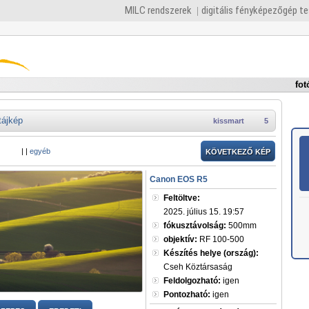
MILC rendszerek
digitális fényképezőgép t
fot
tájkép
kissmart
5
|
|
egyéb
KÖVETKEZŐ KÉP
Canon EOS R5
Feltöltve:
2025. július 15. 19:57
fókusztávolság:
500mm
objektív:
RF 100-500
Készítés helye (ország):
Cseh Köztársaság
Feldolgozható:
igen
Pontozható:
igen