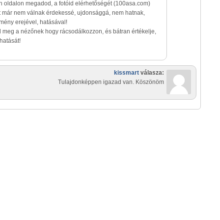
 oldalon megadod, a fotóid elérhetőségét (100asa.com)
tt már nem válnak érdekessé, ujdonsággá, nem hatnak,
lmény erejével, hatásával!
meg a nézőnek hogy rácsodálkozzon, és bátran értékelje,
hatását!
kissmart
válasza:
Tulajdonképpen igazad van. Köszönöm