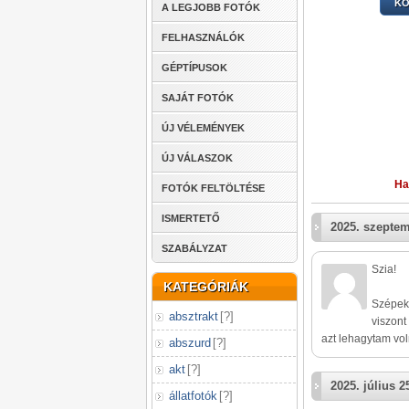
KÖ
A LEGJOBB FOTÓK
FELHASZNÁLÓK
GÉPTÍPUSOK
SAJÁT FOTÓK
ÚJ VÉLEMÉNYEK
ÚJ VÁLASZOK
Ha
FOTÓK FELTÖLTÉSE
ISMERTETŐ
2025. szeptem
SZABÁLYZAT
Szia!
KATEGÓRIÁK
Szépek 
absztrakt
[
?
]
viszont
azt lehagytam voln
abszurd
[
?
]
akt
[
?
]
2025. július 2
állatfotók
[
?
]