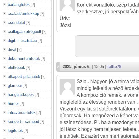
barlangfotók
[
?
]
Korrekt vonatfotó, szép tud
szerkesztve, jó perspektíváb
családi/emlékkép
[
?
]
Üdv:
csendélet
[
?
]
Józsi
csillagászat/égbolt
[
?
]
digit. illusztráció
[
?
]
divat
[
?
]
dokumentumfotók
[
?
]
2025. június 6.
| 13:05 |
fallto78
életképek
[
?
]
elkapott pillanatok
[
?
]
Szia . Nagyon jó a téma vál
glamour
[
?
]
mindig felkelti a néző érdek
hangulatképek
[
?
]
A kompozíció remek. a vonalv
megfelelő.az élesség rendben van .
humor
[
?
]
Viszont egy kicsit sötétnek találom.
infravörös fotók
[
?
]
bíborosak. Ha megnézed a képet va
koncert - színpad
[
?
]
elszíneződése. Pl. ha a mozdonyt né
jól látszik hogy nem teljesen fekete
légifotók
[
?
]
élethűek. Ez azért van mert automa