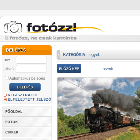
BELÉPÉS
egyéb
KATEGÓRIA:
név
jelszó
|
|
egyéb
ELŐZŐ KÉP
Automatikus belépés
REGISZTRÁCIÓ
ELFELEJTETT JELSZÓ
FŐOLDAL
FOTÓK
CIKKEK