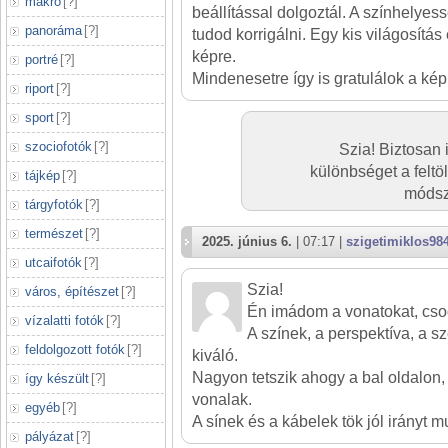
makró
[
?
]
beállítással dolgoztál. A színhelye
panoráma
[
?
]
tudod korrigálni. Egy kis világosítás
képre.
portré
[
?
]
Mindenesetre így is gratulálok a ké
riport
[
?
]
sport
[
?
]
szociofotók
[
?
]
Szia! Biztosan 
különbséget a feltöl
tájkép
[
?
]
módsze
tárgyfotók
[
?
]
természet
[
?
]
2025. június 6.
| 07:17 |
szigetimiklos98
utcaifotók
[
?
]
Szia!
város, építészet
[
?
]
Én imádom a vonatokat, cso
vízalatti fotók
[
?
]
A színek, a perspektíva, a s
feldolgozott fotók
[
?
]
kiváló.
Nagyon tetszik ahogy a bal oldalon,
így készült
[
?
]
vonalak.
egyéb
[
?
]
A sínek és a kábelek tök jól irányt 
pályázat
[
?
]