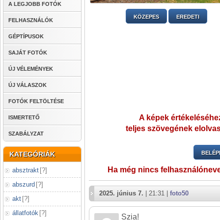
A LEGJOBB FOTÓK
KÖZEPES
EREDETI
FELHASZNÁLÓK
GÉPTÍPUSOK
SAJÁT FOTÓK
ÚJ VÉLEMÉNYEK
ÚJ VÁLASZOK
FOTÓK FELTÖLTÉSE
A képek értékeléséhez
ISMERTETŐ
teljes szövegének elolvas
SZABÁLYZAT
BELÉP
KATEGÓRIÁK
Ha még nincs felhasználónev
absztrakt
[
?
]
abszurd
[
?
]
2025. június 7.
| 21:31 |
foto50
akt
[
?
]
állatfotók
[
?
]
Szia!