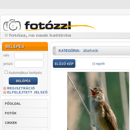
BELÉPÉS
állatfotók
KATEGÓRIA:
név
jelszó
|
|
egyéb
ELŐZŐ KÉP
Automatikus belépés
REGISZTRÁCIÓ
ELFELEJTETT JELSZÓ
FŐOLDAL
FOTÓK
CIKKEK