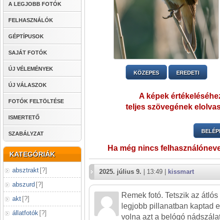
A LEGJOBB FOTÓK
FELHASZNÁLÓK
GÉPTÍPUSOK
SAJÁT FOTÓK
ÚJ VÉLEMÉNYEK
KÖZEPES
EREDETI
ÚJ VÁLASZOK
A képek értékeléséhez
FOTÓK FELTÖLTÉSE
teljes szövegének elolvas
ISMERTETŐ
BELÉP
SZABÁLYZAT
Ha még nincs felhasználónev
KATEGÓRIÁK
absztrakt
[
?
]
2025. július 9.
| 13:49 |
kissmart
abszurd
[
?
]
Remek fotó. Tetszik az átlós
akt
[
?
]
legjobb pillanatban kaptad e
állatfotók
[
?
]
volna azt a belógó nádszálat,