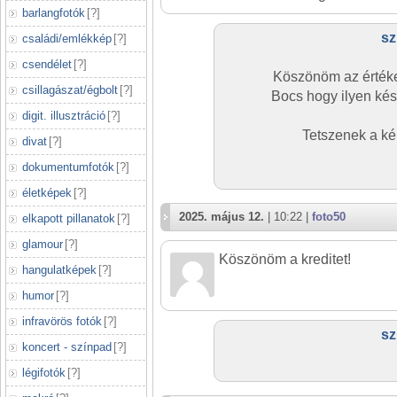
barlangfotók
[
?
]
sz
családi/emlékkép
[
?
]
csendélet
[
?
]
Köszönöm az értékel
csillagászat/égbolt
[
?
]
Bocs hogy ilyen kés
digit. illusztráció
[
?
]
Tetszenek a ké
divat
[
?
]
dokumentumfotók
[
?
]
életképek
[
?
]
2025. május 12.
| 10:22 |
foto50
elkapott pillanatok
[
?
]
glamour
[
?
]
Köszönöm a kreditet!
hangulatképek
[
?
]
humor
[
?
]
infravörös fotók
[
?
]
sz
koncert - színpad
[
?
]
légifotók
[
?
]