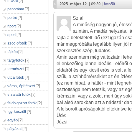
makró
[
?
]
2025. május 12.
| 09:39 |
foto50
panoráma
[
?
]
portré
[
?
]
Szia!
A minőség nagyon jó, éless
riport
[
?
]
szintén. A madár helyzete, lá
sport
[
?
]
rajta a befektetett idő (ezt igazán cs
szociofotók
[
?
]
már megpróbálta legalább ilyen jól m
szerkesztés szép, tudatos.
tájkép
[
?
]
Amin szerintem még változtatni lehe
tárgyfotók
[
?
]
ellenkezőleg lenne ideális - előlről o
természet
[
?
]
oldalról és egy kicsit erős is volt a f
szűk, a színhőmérséklet az én ízlé
utcaifotók
[
?
]
(ez nem hiba), a háttér - mint legne
város, építészet
[
?
]
osztottsága nem tetszik, vagy az eg
vízalatti fotók
[
?
]
krémszín, vagy a zöld, mert úgy sokk
bal alsó sarokban azt a nádszár dara
feldolgozott fotók
[
?
]
A felsorolt apróságoktól eltekintve te
így készült
[
?
]
Üdv:
egyéb
[
?
]
Józsi
pályázat
[
?
]