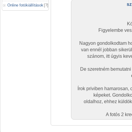
sz
Online fotókiállítások
[
?
]
Kö
Figyelembe ves
Nagyon gondolkodtam hogy
van ennél jobban sikerü
szánom, itt úgyis kev
De szeretném bemutatni a
Írok priviben hamarosan, 
képeket. Gondolko
oldalhoz, ehhez küldök
A fotós 2 kr