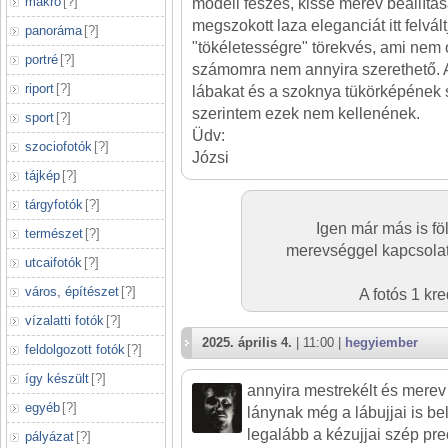
makró
[
?
]
modell feszes, kissé merev beállítás
megszokott laza eleganciát itt felvál
panoráma
[
?
]
"tökéletességre" törekvés, ami nem
portré
[
?
]
számomra nem annyira szerethető. 
riport
[
?
]
lábakat és a szoknya tükörképének 
szerintem ezek nem kellenének.
sport
[
?
]
Üdv:
szociofotók
[
?
]
Józsi
tájkép
[
?
]
tárgyfotók
[
?
]
Igen már más is fö
természet
[
?
]
merevséggel kapcsolatb
utcaifotók
[
?
]
város, építészet
[
?
]
A fotós 1 kr
vízalatti fotók
[
?
]
2025. április 4.
| 11:00 |
hegyiember
feldolgozott fotók
[
?
]
így készült
[
?
]
annyira mestrekélt és merev
egyéb
[
?
]
lánynak még a lábujjai is be
legalább a kézujjai szép pr
pályázat
[
?
]