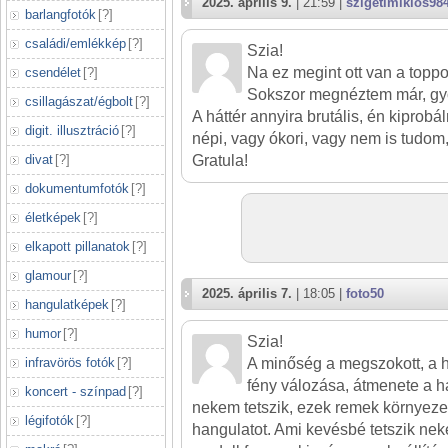
2025. április 9.
| 21:59 |
szigetimiklos98
barlangfotók
[
?
]
családi/emlékkép
[
?
]
Szia!
Na ez megint ott van a toppo
csendélet
[
?
]
Sokszor megnéztem már, gy
csillagászat/égbolt
[
?
]
A háttér annyira brutális, én kiprob
digit. illusztráció
[
?
]
népi, vagy ókori, vagy nem is tudom,
divat
[
?
]
Gratula!
dokumentumfotók
[
?
]
életképek
[
?
]
elkapott pillanatok
[
?
]
glamour
[
?
]
2025. április 7.
| 18:05 |
foto50
hangulatképek
[
?
]
humor
[
?
]
Szia!
infravörös fotók
[
?
]
A minőség a megszokott, a h
fény válozása, átmenete a há
koncert - színpad
[
?
]
nekem tetszik, ezek remek környeze
légifotók
[
?
]
hangulatot. Ami kevésbé tetszik nek