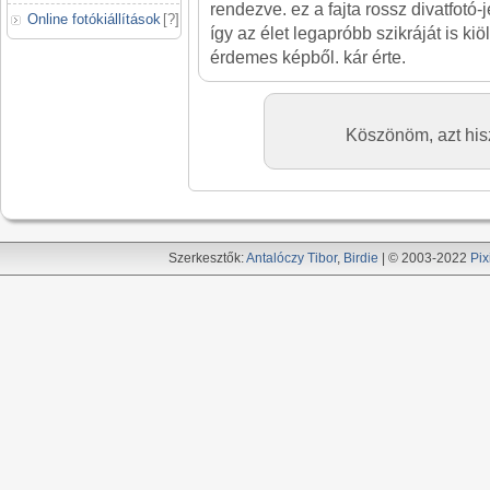
rendezve. ez a fajta rossz divatfotó-
Online fotókiállítások
[
?
]
így az élet legapróbb szikráját is kiö
érdemes képből. kár érte.
Köszönöm, azt his
Szerkesztők:
Antalóczy Tibor
,
Birdie
| © 2003-2022
Pix