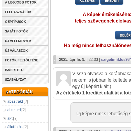
KÖZEPES
EREDETI
A LEGJOBB FOTÓK
FELHASZNÁLÓK
A képek értékeléséhez
teljes szövegének elolvas
GÉPTÍPUSOK
SAJÁT FOTÓK
BELÉP
ÚJ VÉLEMÉNYEK
Ha még nincs felhasználónev
ÚJ VÁLASZOK
2025. április 9.
| 22:03 |
szigetimiklos98
FOTÓK FELTÖLTÉSE
ISMERTETŐ
Vissza olvasva a korábbiakat
nekem is jobban felkeltette 
SZABÁLYZAT
egy új képért kiált:)
KATEGÓRIÁK
Az értékelő 1 kreditet utalt át a fo
absztrakt
[
?
]
abszurd
[
?
]
Új képre nincs lehetőség sa
akt
[
?
]
állatfotók
[
?
]