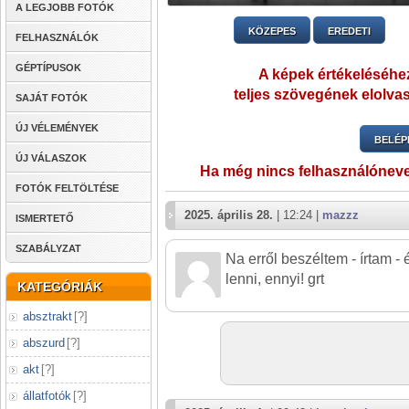
A LEGJOBB FOTÓK
KÖZEPES
EREDETI
FELHASZNÁLÓK
GÉPTÍPUSOK
A képek értékeléséhez
teljes szövegének elolvas
SAJÁT FOTÓK
ÚJ VÉLEMÉNYEK
BELÉP
ÚJ VÁLASZOK
Ha még nincs felhasználónev
FOTÓK FELTÖLTÉSE
2025. április 28.
| 12:24 |
mazzz
ISMERTETŐ
SZABÁLYZAT
Na erről beszéltem - írtam -
lenni, ennyi! grt
KATEGÓRIÁK
absztrakt
[
?
]
abszurd
[
?
]
akt
[
?
]
állatfotók
[
?
]