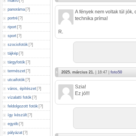
makró
[
?
]
panoráma
[
?
]
A fények nem voltak túl jók,
portré
[
?
]
technika príma!
riport
[
?
]
R.
sport
[
?
]
szociofotók
[
?
]
tájkép
[
?
]
tárgyfotók
[
?
]
természet
[
?
]
2025. március 21.
| 18:47 |
foto50
utcaifotók
[
?
]
Szia!
város, építészet
[
?
]
Ez jó!!!
vízalatti fotók
[
?
]
feldolgozott fotók
[
?
]
így készült
[
?
]
egyéb
[
?
]
pályázat
[
?
]