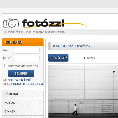
BELÉPÉS
utcaifotók
KATEGÓRIA:
név
jelszó
|
|
egyéb
ELŐZŐ KÉP
Automatikus belépés
REGISZTRÁCIÓ
ELFELEJTETT JELSZÓ
FŐOLDAL
FOTÓK
CIKKEK