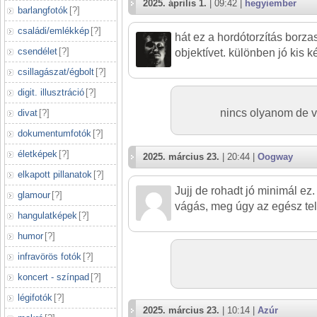
2025. április 1.
| 09:42 |
hegyiember
barlangfotók
[
?
]
családi/emlékkép
[
?
]
hát ez a hordótorzítás borza
csendélet
[
?
]
objektívet. különben jó kis k
csillagászat/égbolt
[
?
]
digit. illusztráció
[
?
]
nincs olyanom de v
divat
[
?
]
dokumentumfotók
[
?
]
életképek
[
?
]
2025. március 23.
| 20:44 |
Oogway
elkapott pillanatok
[
?
]
Jujj de rohadt jó minimál ez.
glamour
[
?
]
vágás, meg úgy az egész teli
hangulatképek
[
?
]
humor
[
?
]
infravörös fotók
[
?
]
koncert - színpad
[
?
]
légifotók
[
?
]
2025. március 23.
| 10:14 |
Azúr