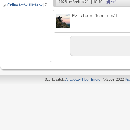
2025. március 21.
| 10:10 |
gljzsf
Online fotókiállítások
[
?
]
Ez is baró. Jó minimál.
Szerkesztők:
Antalóczy Tibor
,
Birdie
| © 2003-2022
Pix