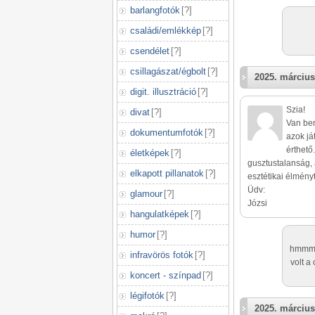
barlangfotók
[
?
]
családi/emlékkép
[
?
]
csendélet
[
?
]
csillagászat/égbolt
[
?
]
2025. március
digit. illusztráció
[
?
]
Szia!
divat
[
?
]
Van ben
dokumentumfotók
[
?
]
azok já
érthető
életképek
[
?
]
gusztustalanság, 
elkapott pillanatok
[
?
]
esztétikai élmény
Üdv:
glamour
[
?
]
Józsi
hangulatképek
[
?
]
humor
[
?
]
hmmm v
infravörös fotók
[
?
]
volt a
koncert - színpad
[
?
]
légifotók
[
?
]
2025. március