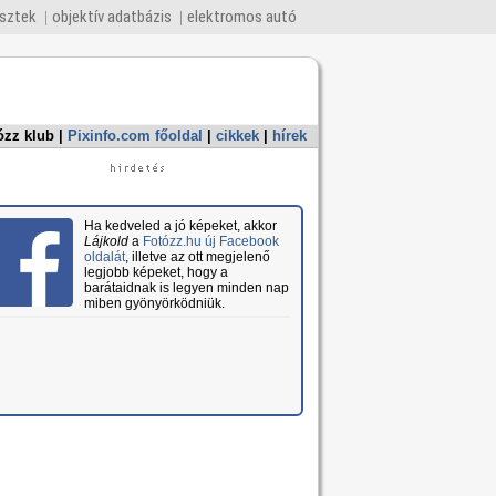
esztek
objektív adatbázis
elektromos autó
ózz klub
|
Pixinfo.com főoldal
|
cikkek
|
hírek
Ha kedveled a jó képeket, akkor
Lájkold
a
Fotózz.hu új Facebook
oldalát
, illetve az ott megjelenő
legjobb képeket, hogy a
barátaidnak is legyen minden nap
miben gyönyörködniük.