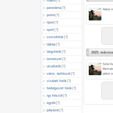
makró
[
?
]
panoráma
[
?
]
Akkor n
portré
[
?
]
riport
[
?
]
sport
[
?
]
szociofotók
[
?
]
tájkép
[
?
]
tárgyfotók
[
?
]
2025. március
természet
[
?
]
Szia! A
utcaifotók
[
?
]
Mert ab
város, építészet
[
?
]
akkor v
vízalatti fotók
[
?
]
feldolgozott fotók
[
?
]
így készült
[
?
]
egyéb
[
?
]
pályázat
[
?
]