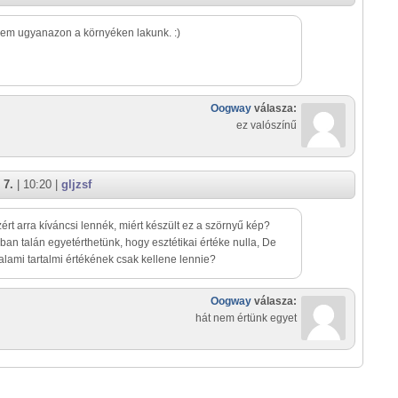
em ugyanazon a környéken lakunk. :)
Oogway
válasza:
ez valószínű
 7.
| 10:20 |
gljzsf
zért arra kíváncsi lennék, miért készült ez a szörnyű kép?
ban talán egyetérthetünk, hogy esztétikai értéke nulla, De
alami tartalmi értékének csak kellene lennie?
Oogway
válasza:
hát nem értünk egyet