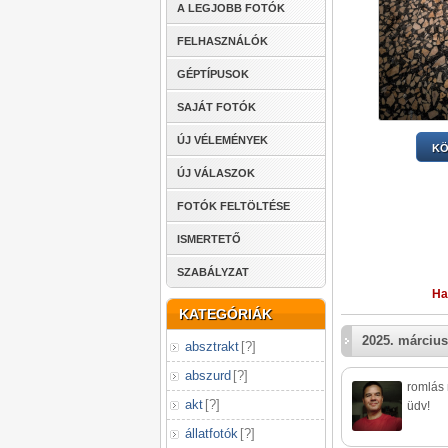
A LEGJOBB FOTÓK
FELHASZNÁLÓK
GÉPTÍPUSOK
SAJÁT FOTÓK
ÚJ VÉLEMÉNYEK
KÖ
ÚJ VÁLASZOK
FOTÓK FELTÖLTÉSE
ISMERTETŐ
SZABÁLYZAT
Ha
KATEGÓRIÁK
2025. március
absztrakt
[
?
]
abszurd
[
?
]
romlás 
akt
[
?
]
üdv!
állatfotók
[
?
]