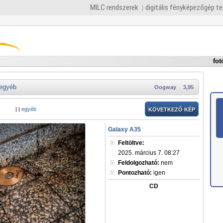
MILC rendszerek
digitális fényképezőgép t
fot
egyéb
Oogway
3,95
|
|
egyéb
KÖVETKEZŐ KÉP
Galaxy A35
Feltöltve:
2025. március 7. 08:27
Feldolgozható:
nem
Pontozható:
igen
CD