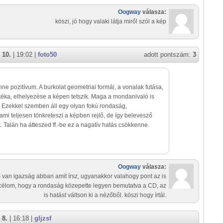
Oogway
válasza:
köszi, jó hogy valaki látja miről szól a kép
 10.
| 19:02 |
foto50
adott pontszám:
3
ne pozitívum. A burkolat geometriai formái, a vonalak futása,
téka, elhelyezése a képen tetszik. Maga a mondanivaló is
. Ezekkel szemben áll egy olyan fokú rondaság,
ami teljesen tönkreteszi a képben rejlő, de így belevesző
t. Talán ha átteszed ff.-be ez a nagatív hatás csökkenne.
Oogway
válasza:
an igazság abban amit írsz, ugyanakkor valahogy pont az is
 célom, hogy a rondaság közepette legyen bemutatva a CD, az
is hatást váltson ki a nézőből. köszi hogy írtál.
 8.
| 16:18 |
gljzsf