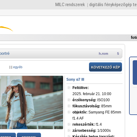
MILC rendszerek
digitális fényképezőgép t
fot
portré
h.rom
5
|
|
egyéb
KÖVETKEZŐ KÉP
Sony α7 III
Feltöltve:
2025. február 21. 10:00
érzékenység:
ISO100
fókusztávolság:
85mm
objektív:
Samyang FE 85mm
f1.4 AF
rekeszérték:
f1.4
zársebesség:
1/1000s
Készítés helye (ország):