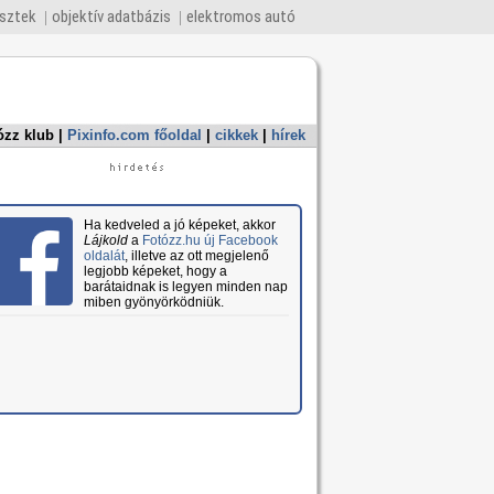
esztek
objektív adatbázis
elektromos autó
ózz klub
|
Pixinfo.com főoldal
|
cikkek
|
hírek
Ha kedveled a jó képeket, akkor
Lájkold
a
Fotózz.hu új Facebook
oldalát
, illetve az ott megjelenő
legjobb képeket, hogy a
barátaidnak is legyen minden nap
miben gyönyörködniük.