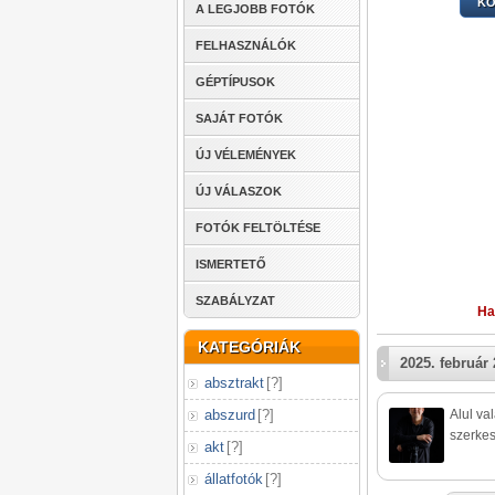
KÖ
A LEGJOBB FOTÓK
FELHASZNÁLÓK
GÉPTÍPUSOK
SAJÁT FOTÓK
ÚJ VÉLEMÉNYEK
ÚJ VÁLASZOK
FOTÓK FELTÖLTÉSE
ISMERTETŐ
SZABÁLYZAT
Ha
KATEGÓRIÁK
2025. február 
absztrakt
[
?
]
abszurd
[
?
]
Alul va
szerkes
akt
[
?
]
állatfotók
[
?
]