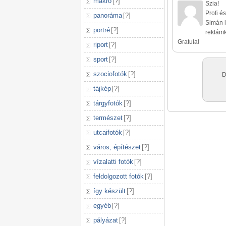
makró
[
?
]
Szia!
Profi és
panoráma
[
?
]
Simán l
portré
[
?
]
reklám
Gratula!
riport
[
?
]
sport
[
?
]
szociofotók
[
?
]
D
tájkép
[
?
]
tárgyfotók
[
?
]
természet
[
?
]
utcaifotók
[
?
]
város, építészet
[
?
]
vízalatti fotók
[
?
]
feldolgozott fotók
[
?
]
így készült
[
?
]
egyéb
[
?
]
pályázat
[
?
]