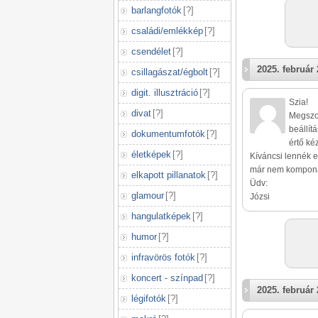
barlangfotók
[
?
]
családi/emlékkép
[
?
]
csendélet
[
?
]
2025. február 
csillagászat/égbolt
[
?
]
digit. illusztráció
[
?
]
Szia!
divat
[
?
]
Megszok
beállítá
dokumentumfotók
[
?
]
értő ké
életképek
[
?
]
Kíváncsi lennék eg
már nem komponál
elkapott pillanatok
[
?
]
Üdv:
glamour
[
?
]
Józsi
hangulatképek
[
?
]
humor
[
?
]
infravörös fotók
[
?
]
koncert - színpad
[
?
]
2025. február 
légifotók
[
?
]