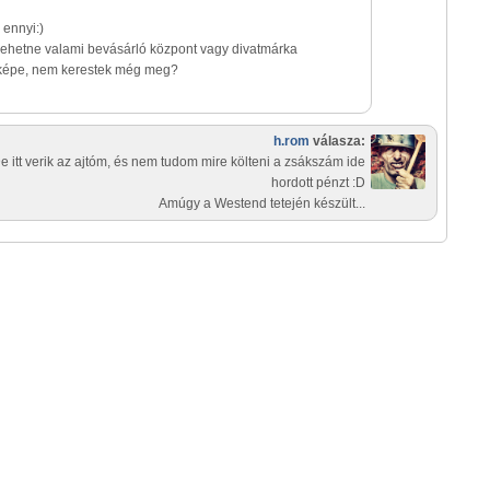
 ennyi:)
ehetne valami bevásárló központ vagy divatmárka
képe, nem kerestek még meg?
h.rom
válasza:
e itt verik az ajtóm, és nem tudom mire költeni a zsákszám ide
hordott pénzt :D
Amúgy a Westend tetején készült...