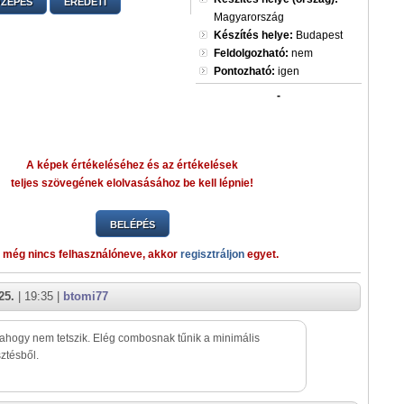
ZEPES
EREDETI
Magyarország
Készítés helye:
Budapest
Feldolgozható:
nem
Pontozható:
igen
-
A képek értékeléséhez és az értékelések
teljes szövegének elolvasásához be kell lépnie!
BELÉPÉS
 még nincs felhasználóneve, akkor
regisztráljon
egyet.
25.
| 19:35 |
btomi77
lahogy nem tetszik. Elég combosnak tűnik a minimális
ztésből.