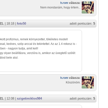
h.rom
válasza:
Nem mondanám, hogy értem...
21.
| 18:18 |
foto50
adott pontszám:
5
ott profizmus, remek környezettel, tökéletes modell
ssal, kedves, szép arccal és tekintettel. Az az 1.4 rekesz is -
zben - nagyon tudja, amit kell!
y olyan beállításra, verzióra is, amikor az üvegtető szélét
od bele alul.
h.rom
válasza:
Köszönöm.
21.
| 12:08 |
szigetimiklos984
adott pontszám:
5