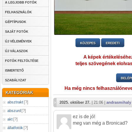
A LEGJOBB FOTÓK
FELHASZNÁLÓK
GÉPTÍPUSOK
SAJÁT FOTÓK
ÚJ VÉLEMÉNYEK
KÖZEPES
EREDETI
ÚJ VÁLASZOK
A képek értékeléséhez
FOTÓK FELTÖLTÉSE
teljes szövegének elolvas
ISMERTETŐ
BELÉP
SZABÁLYZAT
Ha még nincs felhasználónev
KATEGÓRIÁK
absztrakt
[
?
]
2025. október 27.
| 21:06 |
andrasmihaly
abszurd
[
?
]
ez is de jó!
akt
[
?
]
meg van még a Bronicad?
állatfotók
[
?
]