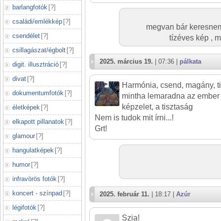
barlangfotók
[
?
]
családi/emlékkép
[
?
]
megvan bár keresnem 
csendélet
[
?
]
tízéves kép , m
csillagászat/égbolt
[
?
]
2025. március 19.
| 07:36 |
pálkata
digit. illusztráció
[
?
]
divat
[
?
]
Harmónia, csend, magány, ti
dokumentumfotók
[
?
]
mintha lemaradna az ember vm
képzelet, a tisztaság
életképek
[
?
]
Nem is tudok mit írni...!
elkapott pillanatok
[
?
]
Grt!
glamour
[
?
]
hangulatképek
[
?
]
humor
[
?
]
infravörös fotók
[
?
]
koncert - színpad
[
?
]
2025. február 11.
| 18:17 |
Azúr
légifotók
[
?
]
Szia!