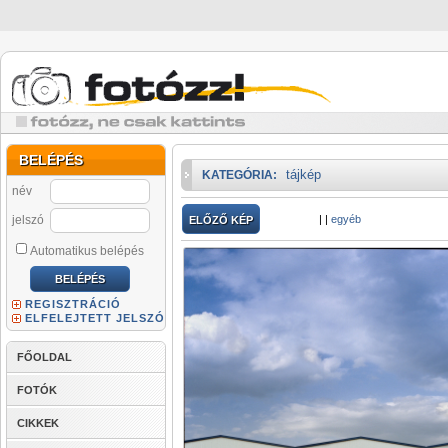
BELÉPÉS
tájkép
KATEGÓRIA:
név
jelszó
|
|
egyéb
ELŐZŐ KÉP
Automatikus belépés
REGISZTRÁCIÓ
ELFELEJTETT JELSZÓ
FŐOLDAL
FOTÓK
CIKKEK