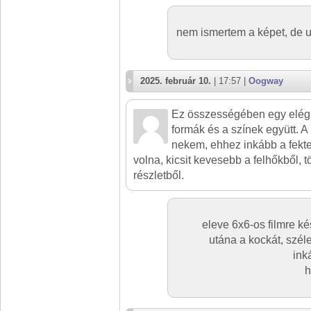
nem ismertem a képet, de u
2025. február 10.
| 17:57 |
Oogway
Ez összességében egy elég 
formák és a színek együtt. A
nekem, ehhez inkább a fektete
volna, kicsit kevesebb a felhőkből, t
részletből.
eleve 6x6-os filmre k
utána a kockát, szél
ink
h