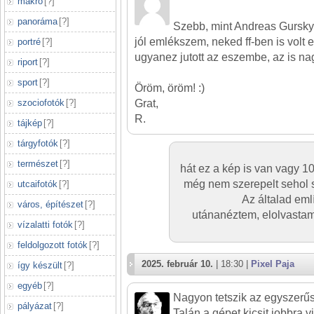
makró
[
?
]
panoráma
[
?
]
Szebb, mint Andreas Gursky 
jól emlékszem, neked ff-ben is volt 
portré
[
?
]
ugyanez jutott az eszembe, az is nag
riport
[
?
]
sport
[
?
]
Öröm, öröm! :)
Grat,
szociofotók
[
?
]
R.
tájkép
[
?
]
tárgyfotók
[
?
]
természet
[
?
]
hát ez a kép is van vagy 10
még nem szerepelt sehol 
utcaifotók
[
?
]
Az általad eml
város, építészet
[
?
]
utánanéztem, elolvastam a
vízalatti fotók
[
?
]
feldolgozott fotók
[
?
]
2025. február 10.
| 18:30 |
Pixel Paja
így készült
[
?
]
egyéb
[
?
]
Nagyon tetszik az egyszerűs
pályázat
[
?
]
Talán a gépet kicsit jobbra v