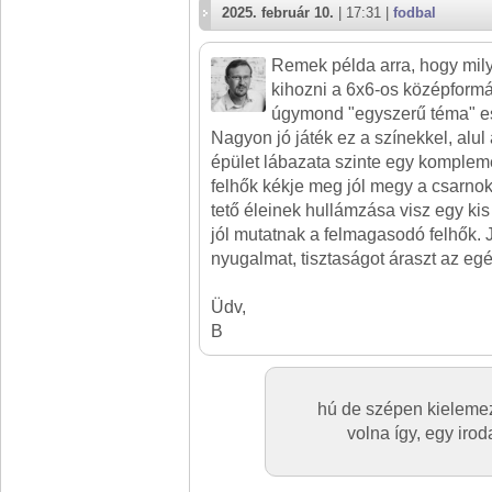
2025. február 10.
| 17:31 |
fodbal
Remek példa arra, hogy milye
kihozni a 6x6-os középform
úgymond "egyszerű téma" es
Nagyon jó játék ez a színekkel, alul
épület lábazata szinte egy komplem
felhők kékje meg jól megy a csarnok 
tető éleinek hullámzása visz egy kis 
jól mutatnak a felmagasodó felhők. 
nyugalmat, tisztaságot áraszt az egé
Üdv,
B
hú de szépen kieleme
volna így, egy iro