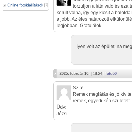
Online fotókiállítások
[
?
]
torzuljon a látnivaló és ezál
került volna, így egy kicsit a balold
a jobb. Az éles határozott elkülönü
legjobban. Gratulálok.
iyen volt az épület, na meg 
2025. február 10.
| 18:24 |
foto50
Szia!
Remek meglátás és jó kivite
remek, egyedi kép született.
Üdv:
Józsi