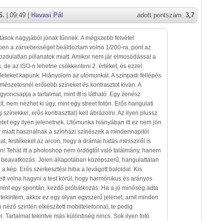
6.
| 09:49 |
Havasi Pál
adott pontszám:
3,7
ítások nagyjából jónak tűnnek. A mégszebb felvétel
en a zársebességet beáldoztam volna 1/200-ra, pont az
ozdulatlan pillanatok miatt. Amikor nem jár elmosódással a
 de az ISO-n lehetne csökkenteni 2. értéket, és ezzel
eteket kapunk. Hiányolom az utómunkát. A színpadi fellépés
rmészetesnél erősebb színeket és kontrasztot kíván. A
yoncsapja a tartalmat, mint itt is látható. Egy zenész
ít, nem nézhet ki úgy, mint egy street fotón. Erős hangulati
színekkel, erős kontraszttal) kell ábrázolni. Az ilyen plussz
tet egy ilyen jelenetnek. Utómunka hiányában itt ez nem jön
v miatt használnak a színházi színészek a mindennapitól
kat, festékeket az arcon, hogy a drámai hatás messziről is
! Tehát itt a photoshop nem ördögtől való találmány, hanem
rt beavatkozás. Jelen állapotában középszerű, hangulattalan
 a kép. Erős szerkesztési hiba a levágott baloldal. Kis
lett volna hagyni a test körül, hogy harmónikus és arányos
mint egy spontán, kezdő próbálkozás. Ha a jó minőség adta
ekintem, akkor ez egy olyan egyszerű jelenet, amit minden
 néző szintén elkészített mobiltelefonnal, te pedig
 Tartalmat tekintve más különbség nincs. Sok ilyen fotó