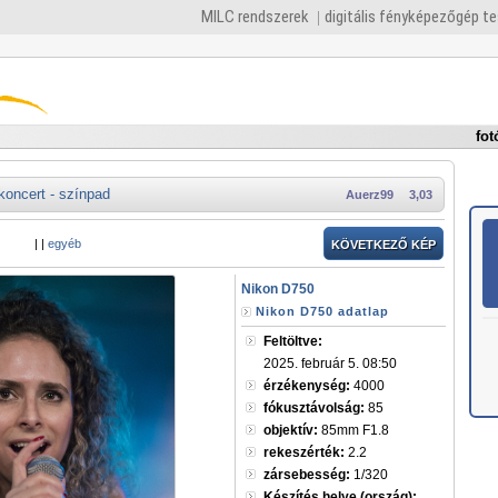
MILC rendszerek
digitális fényképezőgép t
fot
koncert - színpad
Auerz99
3,03
|
|
egyéb
KÖVETKEZŐ KÉP
Nikon D750
Nikon D750 adatlap
Feltöltve:
2025. február 5. 08:50
érzékenység:
4000
fókusztávolság:
85
objektív:
85mm F1.8
rekeszérték:
2.2
zársebesség:
1/320
Készítés helye (ország):