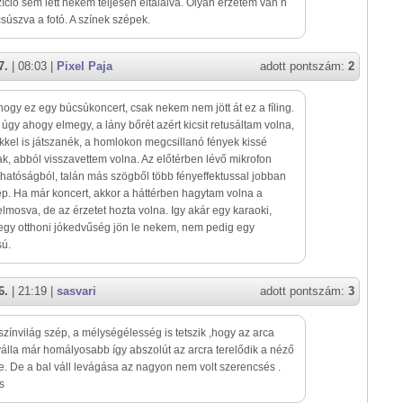
ció sem lett nekem teljesen eltalálva. Olyan érzetem van h
csúszva a fotó. A színek szépek.
7.
| 08:03 |
Pixel Paja
adott pontszám:
2
hogy ez egy búcsúkoncert, csak nekem nem jött át ez a fíling.
 úgy ahogy elmegy, a lány bőrét azért kicsit retusáltam volna,
kkel is játszanék, a homlokon megcsillanó fények kissé
k, abból visszavettem volna. Az előtérben lévő mikrofon
áthatóságból, talán más szögből több fényeffektussal jobban
kép. Ha már koncert, akkor a háttérben hagytam volna a
 elmosva, de az érzetet hozta volna. Igy akár egy karaoki,
egy otthoni jókedvűség jön le nekem, nem pedig egy
ú.
6.
| 21:19 |
sasvari
adott pontszám:
3
 színvilág szép, a mélységélesség is tetszik ,hogy az arca
válla már homályosabb így abszolút az arcra terelődik a néző
e. De a bal váll levágása az nagyon nem volt szerencsés .
s