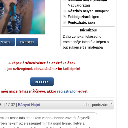
Magyarország
Készítés helye:
Budapest
Feldolgozható:
igen
Pontozható:
igen
búcsúzóul
Dália zenekar leköszönő
énekesnője látható a képen a
ZEPES
EREDETI
búcsúkoncertje fináléjába
A képek értékeléséhez és az értékelések
teljes szövegének elolvasásához be kell lépnie!
BELÉPÉS
 még nincs felhasználóneve, akkor
regisztráljon
egyet.
8.
| 17:02 |
Bányai Hajni
adott pontszám:
4
em lett rossz fotó de nekem vannak benne zavaró tényezők.
rben nekem az élességgel mintha gond lenne. Illetve a