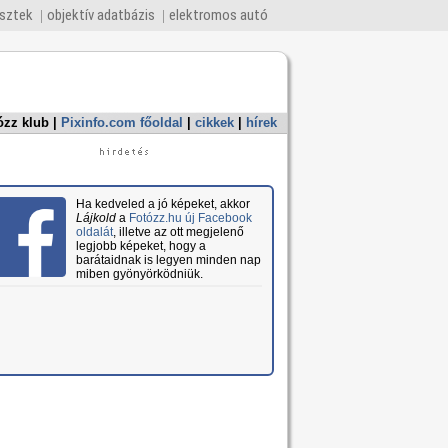
esztek
objektív adatbázis
elektromos autó
ózz klub
|
Pixinfo.com főoldal
|
cikkek
|
hírek
Ha kedveled a jó képeket, akkor
Lájkold
a
Fotózz.hu új Facebook
oldalát
, illetve az ott megjelenő
legjobb képeket, hogy a
barátaidnak is legyen minden nap
miben gyönyörködniük.