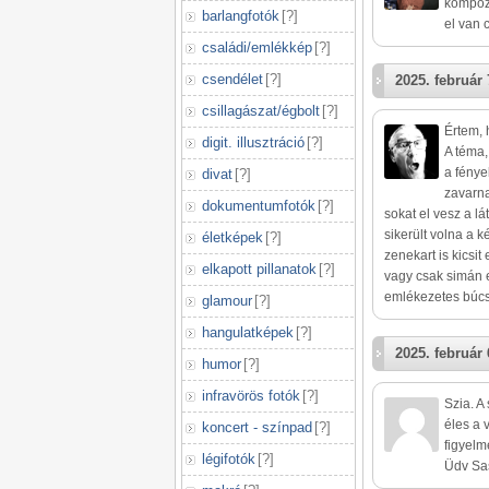
kompozí
barlangfotók
[
?
]
el van 
családi/emlékkép
[
?
]
csendélet
[
?
]
2025. február 
csillagászat/égbolt
[
?
]
Értem, 
digit. illusztráció
[
?
]
A téma,
a fénye
divat
[
?
]
zavarna
dokumentumfotók
[
?
]
sokat el vesz a l
sikerült volna a 
életképek
[
?
]
zenekart is kicsit
elkapott pillanatok
[
?
]
vagy csak simán 
emlékezetes búcs
glamour
[
?
]
hangulatképek
[
?
]
2025. február 
humor
[
?
]
infravörös fotók
[
?
]
Szia. A
éles a 
koncert - színpad
[
?
]
figyelm
légifotók
[
?
]
Üdv Sa