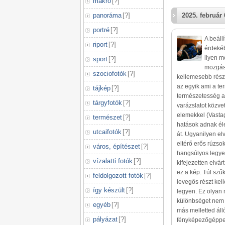
makró
[
?
]
panoráma
[
?
]
2025. február 
portré
[
?
]
A beáll
riport
[
?
]
érdekéb
ilyen m
sport
[
?
]
mozgás,
szociofotók
[
?
]
kellemesebb részl
az egyik ami a te
tájkép
[
?
]
természetesség ag
tárgyfotók
[
?
]
varázslatot közvet
elemekkel (Vastag 
természet
[
?
]
hatások adnak éle
utcaifotók
[
?
]
át. Ugyanilyen el
eltérő erős rúzso
város, építészet
[
?
]
hangsúlyos legyen
vízalatti fotók
[
?
]
kifejezetten elvá
ez a kép. Túl szűk
feldolgozott fotók
[
?
]
levegős részt kel
így készült
[
?
]
legyen. Ez olyan 
különbséget nem t
egyéb
[
?
]
más melletted álló
pályázat
[
?
]
fényképezőgéppel.