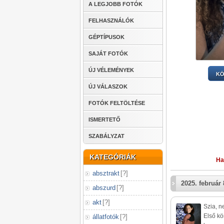
A LEGJOBB FOTÓK
FELHASZNÁLÓK
GÉPTÍPUSOK
SAJÁT FOTÓK
ÚJ VÉLEMÉNYEK
KÖ
ÚJ VÁLASZOK
FOTÓK FELTÖLTÉSE
ISMERTETŐ
SZABÁLYZAT
KATEGÓRIÁK
Ha
absztrakt
[
?
]
2025. február 
abszurd
[
?
]
akt
[
?
]
Szia, n
Első kö
állatfotók
[
?
]