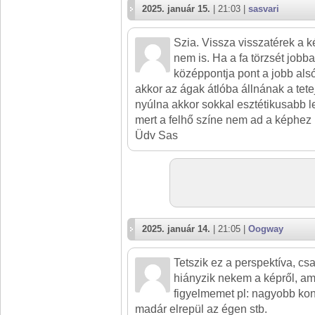
2025. január 15.
| 21:03 |
sasvari
Szia. Vissza visszatérek a k
nem is. Ha a fa törzsét jobba
középpontja pont a jobb alsó
akkor az ágak átlóba állnának a tete
nyúlna akkor sokkal esztétikusabb 
mert a felhő színe nem ad a képhez 
Üdv Sas
2025. január 14.
| 21:05 |
Oogway
Tetszik ez a perspektíva, c
hiányzik nekem a képről, a
figyelmemet pl: nagyobb kont
madár elrepül az égen stb.