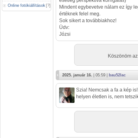
esetleg perspektíva korrigálás)
Online fotókiállítások
[
?
]
Mindent egybevetve nálam ez így le
értéknek felel meg.
Sok sikert a továbbiakhoz!
Üdv:
Józsi
Köszönöm az 
2025. január 16.
| 05:59 |
bau52lac
Szia! Nemcsak a fa a kép is!
helyen életlen is, nem tetszi