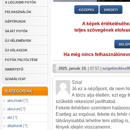
A LEGJOBB FOTÓK
KÖZEPES
EREDETI
FELHASZNÁLÓK
GÉPTÍPUSOK
A képek értékeléséhez
teljes szövegének elolvas
SAJÁT FOTÓK
ÚJ VÉLEMÉNYEK
BELÉP
ÚJ VÁLASZOK
Ha még nincs felhasználónev
FOTÓK FELTÖLTÉSE
2025. január 19.
| 07:57 |
szigetimiklos9
ISMERTETŐ
SZABÁLYZAT
Szia!
Jó ez a nézőpont, de nem hi
KATEGÓRIÁK
A törzs alja életlen, ezt egy
absztrakt
[
?
]
szűkebb rekesszel javíthatod.
Fekete-fehérben szerintem hatásos
abszurd
[
?
]
Esetleg az expóval, fekete és fehér 
akt
[
?
]
látványisabbá lehetne teni utólag is
állatfotók
[
?
]
fények idején visszamenni.