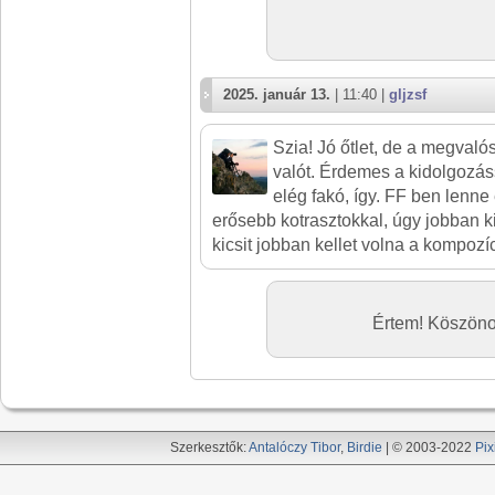
2025. január 13.
| 11:40 |
gljzsf
Szia! Jó őtlet, de a megvaló
valót. Érdemes a kidolgozáss
elég fakó, így. FF ben lenne
erősebb kotrasztokkal, úgy jobban k
kicsit jobban kellet volna a kompozí
Értem! Köszöno
Szerkesztők:
Antalóczy Tibor
,
Birdie
| © 2003-2022
Pix