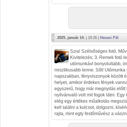
2025. január 14.
| 19:26 |
Havasi Pál
Szia! Szélsőséges fotó. Műv
Kivitelezés: 3. Remek fotó l
utómunkávl bonyolultabb, ös
misztikusabb lenne. Sőt! Utómunka 
napszakban, fényviszonyok között é
helyet, amikor érdekes fények vanna
egyszerű, hogy már megnyitás előtt 
nyílvánvaló volt mit fogok látni. E
elég egy értékes műalkotás megszü
kell találni a kulcsot, dolgozni, kísér
rajta, mint egty festőművész a vászn