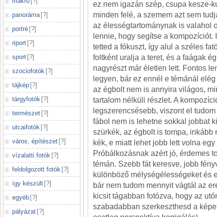
makró
[
?
]
ez nem igazán szép, csupa kesze-ku
minden felé, a szemem azt sem tudj
panoráma
[
?
]
az élességtartománynak is valahol 
portré
[
?
]
lennie, hogy segítse a kompozíciót. 
riport
[
?
]
tetted a fókuszt, így alul a széles f
sport
[
?
]
foltként uralja a teret, és a faágak égb
nagyrészt már életlen lett. Fontos l
szociofotók
[
?
]
legyen, bár ez ennél e témánál elég 
tájkép
[
?
]
az égbolt nem is annyira világos, mi
tárgyfotók
[
?
]
tartalom nélküli részlet. A kompozíc
legszerencsésebb, viszont el tudom
természet
[
?
]
fábol nem is lehetne sokkal jobbat k
utcaifotók
[
?
]
szürkék, az égbolt is tompa, inkább 
város, építészet
[
?
]
kék, e miatt lehet jobb lett volna egy f
Próbálkozásnak azért jó, érdemes t
vízalatti fotók
[
?
]
témán. Szebb fát keresve, jobb fény
feldolgozott fotók
[
?
]
különböző mélységélességeket és ex
így készült
[
?
]
bár nem tudom mennyit vágtál az ered
kicsit tágabban fotózva, hogy az u
egyéb
[
?
]
szabadabban szerkeszthesd a képet 
pályázat
[
?
]