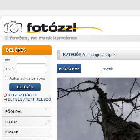
BELÉPÉS
hangulatképek
KATEGÓRIA:
név
jelszó
|
|
egyéb
ELŐZŐ KÉP
Automatikus belépés
REGISZTRÁCIÓ
ELFELEJTETT JELSZÓ
FŐOLDAL
FOTÓK
CIKKEK