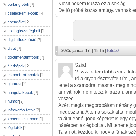
Kicsit nekem kusza ez a sok ág.
barlangfotók
[
?
]
De jó próbálkozás amúgy, vannak ér
családi/emlékkép
[
?
]
csendélet
[
?
]
csillagászat/égbolt
[
?
]
digit. illusztráció
[
?
]
divat
[
?
]
2025. január 17.
| 18:15 |
foto50
dokumentumfotók
[
?
]
Szia!
életképek
[
?
]
Visszatértem többször a fot
elkapott pillanatok
[
?
]
róla olyan észrevételt írni,
glamour
[
?
]
lehet a számodra, másnak meg ninc
annyit írok, nem tetszik igazán, an
hangulatképek
[
?
]
veszed.
humor
[
?
]
Azért mégis megpróbálom néhány g
infravörös fotók
[
?
]
megosztani. A téma sokak által megfo
találni ennél jobb képeket is egy-eg
koncert - színpad
[
?
]
háttérben az égbolttal. Mi tehene job
légifotók
[
?
]
Talán ott kezdődik, hogy a fának sz