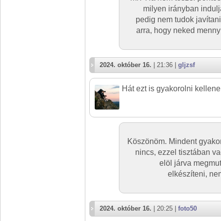
milyen irányban indulj
pedig nem tudok javítani
arra, hogy neked mennyir
2024. október 16.
| 21:36 |
gljzsf
Hát ezt is gyakorolni kellen
Köszönöm. Mindent gyakorol
nincs, ezzel tisztában v
elöl járva megmut
elkészíteni, ne
2024. október 16.
| 20:25 |
foto50