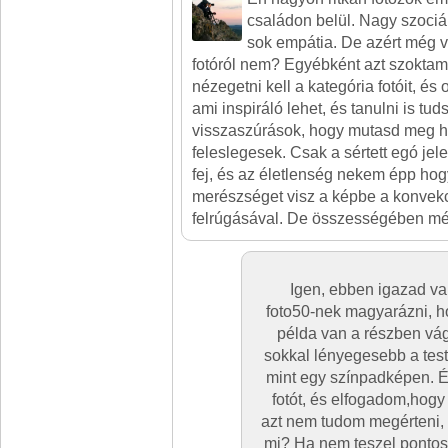
családon belül. Nagy szociál
sok empátia. De azért még 
fotóról nem? Egyébként azt szoktam
nézegetni kell a kategória fotóit, és o
ami inspiráló lehet, és tanulni is tud
visszaszúrások, hogy mutasd meg ho
feleslegesek. Csak a sértett egó jel
fej, és az életlenség nekem épp hogy
merészséget visz a képbe a konvekc
felrúgásával. De összességében mé
Igen, ebben igazad va
foto50-nek magyarázni, h
példa van a részben vág
sokkal lényegesebb a test
mint egy színpadképen. 
fotót, és elfogadom,hogy 
azt nem tudom megérteni,
mi? Ha nem teszel pontos