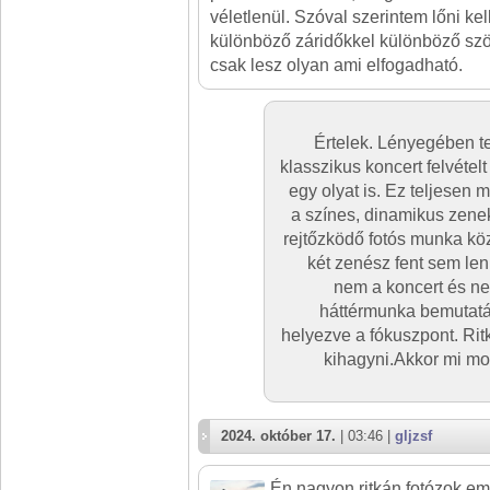
véletlenül. Szóval szerintem lőni kell
különböző záridőkkel különböző szö
csak lesz olyan ami elfogadható.
Értelek. Lényegében te
klasszikus koncert felvételt
egy olyat is. Ez teljesen
a színes, dinamikus zeneka
rejtőzködő fotós munka köz
két zenész fent sem le
nem a koncert és ne
háttérmunka bemutatás
helyezve a fókuszpont. Rit
kihagyni.Akkor mi mo
2024. október 17.
| 03:46 |
gljzsf
Én nagyon ritkán fotózok em