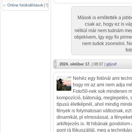
Online fotókiállítások
[
?
]
Mások is említették a jobb
csak az, hogy ez is vá
nélkül már nem tudnám megt
objekívem, így egy fix prim
nem tudok zoomolni. Ne
fot
2024. október 17.
| 08:07 |
gljzsf
Nehéz egy fotónál ami techn
hogy mi az ami nem adja még
Foto50-nek sok mindenen mú
kompozíció, bátorság, meglepetés, s
típusú életképnél, ahol mindig min
fények is folymatosan változnak, ezt 
dinamikát, pl elmosással, a fényeket,
arkifejezés is. Itt hibának gondolom a
pont rá fókuszáltál, meg a techniká