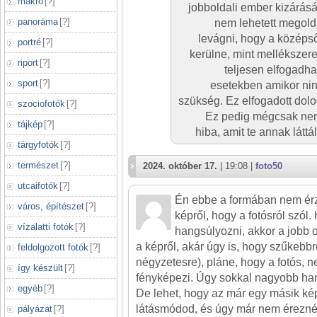
makró
[
?
]
jobboldali ember kizárását
panoráma
[
?
]
nem lehetett megolda
levágni, hogy a középső
portré
[
?
]
kerülne, mint mellékszere
riport
[
?
]
teljesen elfogadh
sport
[
?
]
esetekben amikor nin
szükség. Ez elfogadott dolo
szociofotók
[
?
]
Ez pedig mégcsak nem 
tájkép
[
?
]
hiba, amit te annak láttá
tárgyfotók
[
?
]
természet
[
?
]
2024. október 17.
| 19:08 |
foto50
utcaifotók
[
?
]
Én ebbe a formában nem ér
város, építészet
[
?
]
képről, hogy a fotósról szól
vízalatti fotók
[
?
]
hangsúlyozni, akkor a jobb 
a képről, akár úgy is, hogy szűkeb
feldolgozott fotók
[
?
]
négyzetesre), pláne, hogy a fotós, n
így készült
[
?
]
fényképezi. Úgy sokkal nagyobb han
egyéb
[
?
]
De lehet, hogy az már egy másik ké
látásmódod, és úgy már nem érezn
pályázat
[
?
]