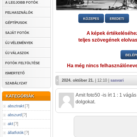
A LEGJOBB FOTÓK
FELHASZNÁLÓK
KÖZEPES
EREDETI
GÉPTÍPUSOK
A képek értékeléséhez
SAJÁT FOTÓK
teljes szövegének elolvas
ÚJ VÉLEMÉNYEK
ÚJ VÁLASZOK
BELÉP
FOTÓK FELTÖLTÉSE
Ha még nincs felhasználónev
ISMERTETŐ
2024. október 21.
| 12:10 |
sasvari
SZABÁLYZAT
Amit foto50 -is írt 1 : 1 vág
KATEGÓRIÁK
dolgokat.
absztrakt
[
?
]
abszurd
[
?
]
akt
[
?
]
állatfotók
[
?
]