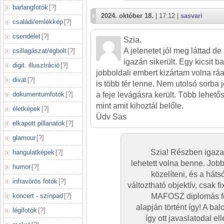
barlangfotók
[
?
]
2024. október 18.
| 17:12 |
sasvari
családi/emlékkép
[
?
]
csendélet
[
?
]
Szia.
A jelenetet jól meg láttad d
csillagászat/égbolt
[
?
]
igazán sikerült. Egy kicsit ba
digit. illusztráció
[
?
]
jobboldali embert kizártam volna ráad
divat
[
?
]
is több tér lenne. Nem utolsó sorba
a feje levágásra került. Több lehető
dokumentumfotók
[
?
]
mint amit kihoztál belőle.
életképek
[
?
]
Üdv Sas
elkapott pillanatok
[
?
]
glamour
[
?
]
Szia! Részben igaza
hangulatképek
[
?
]
lehetett volna benne. Job
humor
[
?
]
közelíteni, és a háts
infravörös fotók
[
?
]
változtható objektív, csak fi
MAFOSZ diplomás fo
koncert - színpad
[
?
]
alapján történt így! A balo
légifotók
[
?
]
így ott javaslatodal el