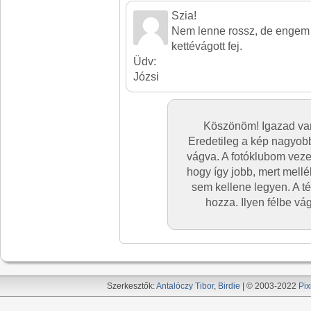
Szia!
Nem lenne rossz, de engem
kettévágott fej.
Üdv:
Józsi
Köszönöm! Igazad van.
Eredetileg a kép nagyobb 
vágva. A fotóklubom veze
hogy így jobb, mert mellé
sem kellene legyen. A té
hozza. Ilyen félbe vá
Szerkesztők:
Antalóczy Tibor
,
Birdie
| © 2003-2022
Pix