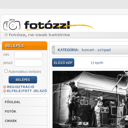
BELÉPÉS
koncert - színpad
KATEGÓRIA:
név
jelszó
|
|
egyéb
ELŐZŐ KÉP
Automatikus belépés
REGISZTRÁCIÓ
ELFELEJTETT JELSZÓ
FŐOLDAL
FOTÓK
CIKKEK