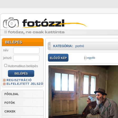
BELÉPÉS
portré
KATEGÓRIA:
név
jelszó
|
|
egyéb
ELŐZŐ KÉP
Automatikus belépés
REGISZTRÁCIÓ
ELFELEJTETT JELSZÓ
FŐOLDAL
FOTÓK
CIKKEK