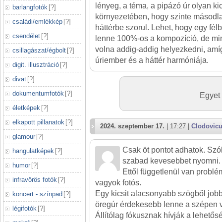
lényeg, a téma, a pipázó úr olyan ki
barlangfotók
[
?
]
környezetében, hogy szinte másodl
családi/emlékkép
[
?
]
háttérbe szorul. Lehet, hogy egy fél
csendélet
[
?
]
lenne 100%-os a kompozíció, de m
volna addig-addig helyezkedni, amí
csillagászat/égbolt
[
?
]
úriember és a háttér harmóniája.
digit. illusztráció
[
?
]
divat
[
?
]
dokumentumfotók
[
?
]
Egyet 
életképek
[
?
]
elkapott pillanatok
[
?
]
2024. szeptember 17.
| 17:27 |
Clodovicu
glamour
[
?
]
Csak öt pontot adhatok. Szól
hangulatképek
[
?
]
szabad kevesebbet nyomni.
humor
[
?
]
Ettől függetlenül van probl
infravörös fotók
[
?
]
vagyok fotós.
Egy kicsit alacsonyabb szögből jobb 
koncert - színpad
[
?
]
öregúr érdekesebb lenne a szépen v
légifotók
[
?
]
Állítólag fókusznak hívják a lehető