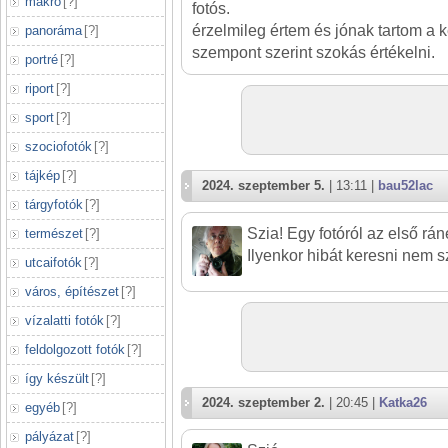
makró
[
?
]
fotós.
érzelmileg értem és jónak tartom a k
panoráma
[
?
]
szempont szerint szokás értékelni.
portré
[
?
]
riport
[
?
]
sport
[
?
]
szociofotók
[
?
]
tájkép
[
?
]
2024. szeptember 5.
| 13:11 |
bau52lac
tárgyfotók
[
?
]
Szia! Egy fotóról az első rán
természet
[
?
]
Ilyenkor hibát keresni nem 
utcaifotók
[
?
]
város, építészet
[
?
]
vízalatti fotók
[
?
]
feldolgozott fotók
[
?
]
így készült
[
?
]
2024. szeptember 2.
| 20:45 |
Katka26
egyéb
[
?
]
pályázat
[
?
]