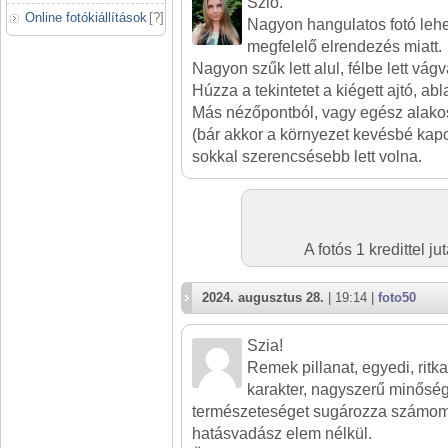
Szió.
Online fotókiállítások
[
?
]
Nagyon hangulatos fotó leh
megfelelő elrendezés miatt.
Nagyon szűk lett alul, félbe lett vágv
Húzza a tekintetet a kiégett ajtó, abl
Más nézőpontból, vagy egész alakos
(bár akkor a környezet kevésbé kapo
sokkal szerencsésebb lett volna.
A fotós 1 kredittel 
2024. augusztus 28.
| 19:14 |
foto50
Szia!
Remek pillanat, egyedi, rit
karakter, nagyszerű minőség
természeteséget sugározza számom
hatásvadász elem nélkül.