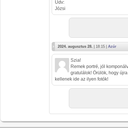
Üdv:
Józsi
2024. augusztus 28.
| 18:15 |
Azúr
Szia!
Remek portré, jól komponálv
gratulálok! Örülök, hogy újra
kellenek ide az ilyen fotók!