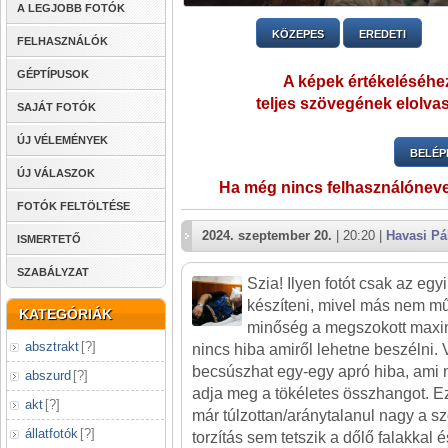
A LEGJOBB FOTÓK
KÖZEPES
EREDETI
FELHASZNÁLÓK
GÉPTÍPUSOK
A képek értékeléséhez
teljes szövegének elolvas
SAJÁT FOTÓK
ÚJ VÉLEMÉNYEK
BELÉP
ÚJ VÁLASZOK
Ha még nincs felhasználónev
FOTÓK FELTÖLTÉSE
2024. szeptember 20.
| 20:20 |
Havasi Pá
ISMERTETŐ
SZABÁLYZAT
Szia! Ilyen fotót csak az eg
készíteni, mivel más nem műv
KATEGÓRIÁK
minőség a megszokott maxi
absztrakt
[
?
]
nincs hiba amiről lehetne beszélni. 
becsúszhat egy-egy apró hiba, am
abszurd
[
?
]
adja meg a tökéletes összhangot. E
akt
[
?
]
már túlzottan/aránytalanul nagy a sz
állatfotók
[
?
]
torzítás sem tetszik a dőlő falakkal 