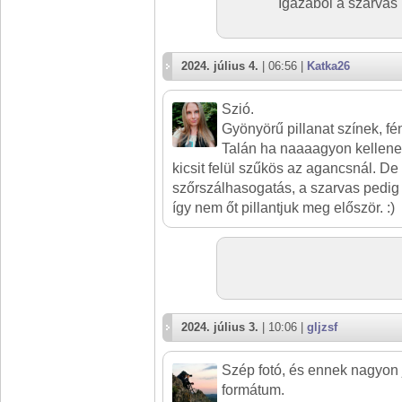
Igazából a szarvas l
2024. július 4.
| 06:56 |
Katka26
Szió.
Gyönyörű pillanat színek, fén
Talán ha naaaagyon kellene 
kicsit felül szűkös az agancsnál. De
szőrszálhasogatás, a szarvas pedig
így nem őt pillantjuk meg először. :)
2024. július 3.
| 10:06 |
gljzsf
Szép fotó, és ennek nagyon j
formátum.