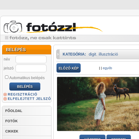
BELÉPÉS
digit. illusztráció
KATEGÓRIA:
név
jelszó
|
|
egyéb
ELŐZŐ KÉP
Automatikus belépés
REGISZTRÁCIÓ
ELFELEJTETT JELSZÓ
FŐOLDAL
FOTÓK
CIKKEK