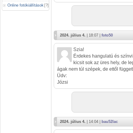
Online fotókiállítások
[
?
]
2024. július 4.
| 18:07 |
foto50
Szia!
Érdekes hangulatú és színvi
kicsit sok az üres hely, de 
ágak nem túl szépek, de ettől függet
Üdv:
Józsi
2024. július 4.
| 14:04 |
bau52lac