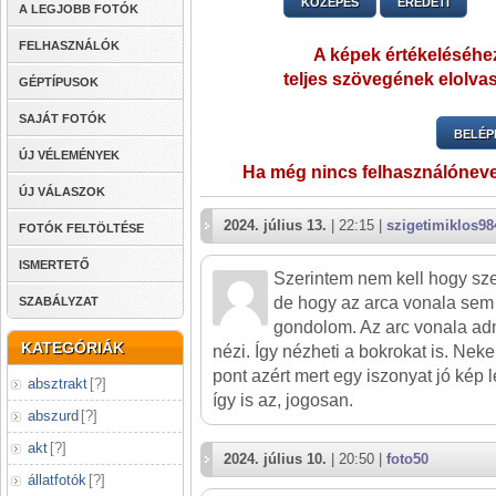
KÖZEPES
EREDETI
A LEGJOBB FOTÓK
FELHASZNÁLÓK
A képek értékeléséhez
teljes szövegének elolvas
GÉPTÍPUSOK
SAJÁT FOTÓK
BELÉP
ÚJ VÉLEMÉNYEK
Ha még nincs felhasználónev
ÚJ VÁLASZOK
2024. július 13.
| 22:15 |
szigetimiklos98
FOTÓK FELTÖLTÉSE
ISMERTETŐ
Szerintem nem kell hogy sz
de hogy az arca vonala sem 
SZABÁLYZAT
gondolom. Az arc vonala ad
KATEGÓRIÁK
nézi. Így nézheti a bokrokat is. Ne
pont azért mert egy iszonyat jó kép
absztrakt
[
?
]
így is az, jogosan.
abszurd
[
?
]
akt
[
?
]
2024. július 10.
| 20:50 |
foto50
állatfotók
[
?
]