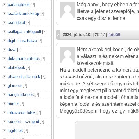
Még annyi, hogy ebben a fo
barlangfotók
[
?
]
illetve a jelenet szereplője,
családi/emlékkép
[
?
]
csak egy díszlet lenne
csendélet
[
?
]
csillagászat/égbolt
[
?
]
2024. július 10.
| 20:47 |
foto50
digit. illusztráció
[
?
]
Nem akarok trollkodni, de o
divat
[
?
]
a választ is és nekem eltér
dokumentumfotók
[
?
]
következők miatt:
életképek
[
?
]
Ha a modell belenézne a kamerába,
elkapott pillanatok
[
?
]
szarvast nézné, akkor szerintem az
működne. A két szereplő egymás felé 
glamour
[
?
]
mint egy meglesett pillanatot örökíti
hangulatképek
[
?
]
a fotós felé nézne a modell, óhatatla
humor
[
?
]
képen a fotós is és szerintem ezzel o
Meggyőződésem, hogy ez így működi
infravörös fotók
[
?
]
koncert - színpad
[
?
]
légifotók
[
?
]