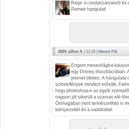
Rege a csodaszarvasról és a
Remek hangulat!
2024. július 4.
| 12:16 |
Havasi Pál
Engem mesevilágba kalauzol
egy Disney illusztrációban. 
jelenet ötletes. A hangulata o
színek/fények mindezt erősítik. Felm
hogy photoshop-e az egyik szereplő
nagyon jól sikerült a szarvas elé ill
Önmagában mint természetfotó is me
környezettel és a vadállattal.