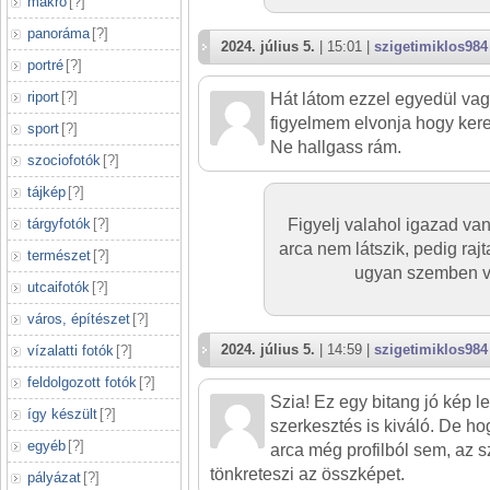
makró
[
?
]
panoráma
[
?
]
2024. július 5.
| 15:01 |
szigetimiklos984
portré
[
?
]
riport
[
?
]
Hát látom ezzel egyedül v
figyelmem elvonja hogy kere
sport
[
?
]
Ne hallgass rám.
szociofotók
[
?
]
tájkép
[
?
]
tárgyfotók
[
?
]
Figyelj valahol igazad va
arca nem látszik, pedig raj
természet
[
?
]
ugyan szemben va
utcaifotók
[
?
]
város, építészet
[
?
]
2024. július 5.
| 14:59 |
szigetimiklos984
vízalatti fotók
[
?
]
feldolgozott fotók
[
?
]
Szia! Ez egy bitang jó kép l
így készült
[
?
]
szerkesztés is kiváló. De ho
egyéb
[
?
]
arca még profilból sem, az 
tönkreteszi az összképet.
pályázat
[
?
]