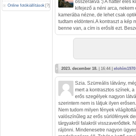
összerakva :) A háttér éles 
Online fotókiállítások
[
?
]
kifejező a néni arca, nekem
kamerába nézne, de lehet csak opti
tudtam eldönteni.A kontraszt a kép
benne van, a cím is erősíti ezt. Besz
2023. december 18.
| 16:44 |
elohím1970
Szia. Szürreális látvány, még
mert a kontrasztos színek, a 
erős szegélyek nagyon látv
szerintem nem is látjuk ilyen erősen
Nem tudom milyen fények világították
valószínűleg az erős súrlófények de
tárgyakról falakról visszaverődtek.
rájönni. Mindenesetre nagyon ügyes 