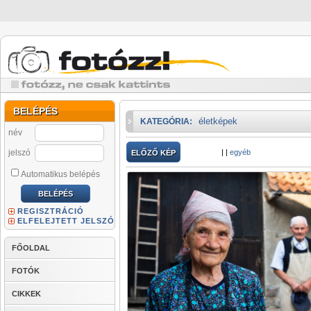
BELÉPÉS
életképek
KATEGÓRIA:
név
jelszó
|
|
egyéb
ELŐZŐ KÉP
Automatikus belépés
REGISZTRÁCIÓ
ELFELEJTETT JELSZÓ
FŐOLDAL
FOTÓK
CIKKEK