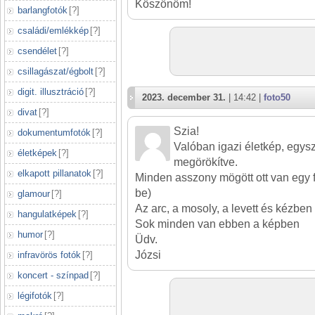
Köszönöm!
barlangfotók
[
?
]
családi/emlékkép
[
?
]
csendélet
[
?
]
csillagászat/égbolt
[
?
]
digit. illusztráció
[
?
]
2023. december 31.
| 14:42 |
foto50
divat
[
?
]
Szia!
dokumentumfotók
[
?
]
Valóban igazi életkép, egy
életképek
[
?
]
megörökítve.
elkapott pillanatok
[
?
]
Minden asszony mögött ott van egy f
be)
glamour
[
?
]
Az arc, a mosoly, a levett és kézben t
hangulatképek
[
?
]
Sok minden van ebben a képben
humor
[
?
]
Üdv.
Józsi
infravörös fotók
[
?
]
koncert - színpad
[
?
]
légifotók
[
?
]