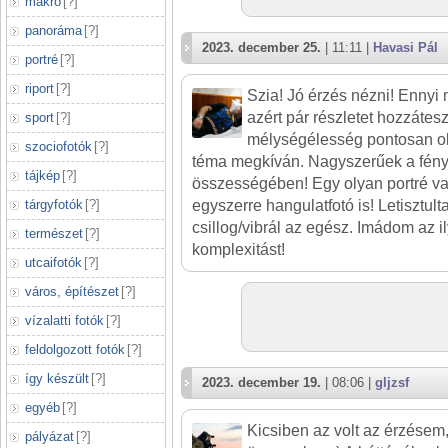
makró
[
?
]
panoráma
[
?
]
2023. december 25.
| 11:11 |
Havasi Pál
portré
[
?
]
riport
[
?
]
Szia! Jó érzés nézni! Ennyi 
azért pár részletet hozzátesz
sport
[
?
]
mélységélesség pontosan oly
szociofotók
[
?
]
téma megkíván. Nagyszerűek a fény
tájkép
[
?
]
összességében! Egy olyan portré 
tárgyfotók
[
?
]
egyszerre hangulatfotó is! Letisztul
csillog/vibrál az egész. Imádom az i
természet
[
?
]
komplexitást!
utcaifotók
[
?
]
város, építészet
[
?
]
vízalatti fotók
[
?
]
feldolgozott fotók
[
?
]
így készült
[
?
]
2023. december 19.
| 08:06 |
gljzsf
egyéb
[
?
]
Kicsiben az volt az érzésem
pályázat
[
?
]