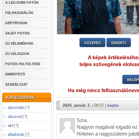
A LEGJOBB FOTÓK
FELHASZNÁLÓK
GÉPTÍPUSOK
SAJÁT FOTÓK
KÖZEPES
EREDETI
ÚJ VÉLEMÉNYEK
ÚJ VÁLASZOK
A képek értékeléséhez
teljes szövegének elolvas
FOTÓK FELTÖLTÉSE
ISMERTETŐ
BELÉP
SZABÁLYZAT
Ha még nincs felhasználónev
KATEGÓRIÁK
2024. január 3.
| 09:07 |
kapka
absztrakt
[
?
]
abszurd
[
?
]
Szia,
akt
[
?
]
Nagyon magával rogadó ez a 
Hirtelen a nagyszüleim juto
állatfotók
[
?
]