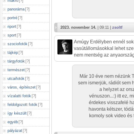
makró
[
?
]
panoráma
[
?
]
portré
[
?
]
riport
[
?
]
2023. november 14.
| 09:11 |
zsoltf
sport
[
?
]
Amúgy Erdélyben ennél sok
szociofotók
[
?
]
vasútállomásokkal lehet sz
tájkép
[
?
]
nem mentség az anyaországi
tárgyfotók
[
?
]
természet
[
?
]
Már 10 éve nem nézünk TV-
utcaifotók
[
?
]
sem ismerjük, rádiót sem 
város, építészet
[
?
]
a helyzet az ors
vénuszon...:) itt ez, m
vízalatti fotók
[
?
]
érdekes visszafelé ha
feldolgozott fotók
[
?
]
havonta kétszer, tódá
így készült
[
?
]
komoly sok video és 
egyéb
[
?
]
pályázat
[
?
]