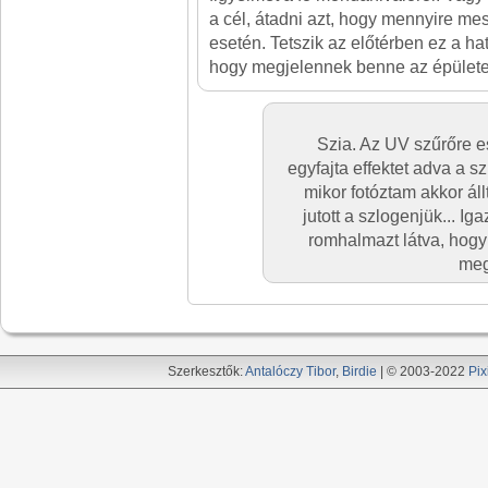
a cél, átadni azt, hogy mennyire me
esetén. Tetszik az előtérben ez a h
hogy megjelennek benne az épületek
Szia. Az UV szűrőre 
egyfajta effektet adva a s
mikor fotóztam akkor ál
jutott a szlogenjük... Ig
romhalmazt látva, hog
meg
Szerkesztők:
Antalóczy Tibor
,
Birdie
| © 2003-2022
Pix