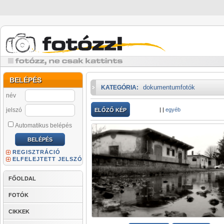
BELÉPÉS
dokumentumfotók
KATEGÓRIA:
név
jelszó
|
|
egyéb
ELŐZŐ KÉP
Automatikus belépés
REGISZTRÁCIÓ
ELFELEJTETT JELSZÓ
FŐOLDAL
FOTÓK
CIKKEK