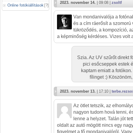
2023. november 14.
| 09:08 |
zsoltf
Online fotókiállítások
[
?
]
Van mondanivalója a fotónak
és a cím ráerősít a szomorú 
tükröződés, a kompozíció, az
a képminőség kérdéses. Vizes volt 
Szia. Az UV szűrőt direkt fö
pici esőcseppek estek 
kaptam emiatt a fotókon.
fílinget :) Köszönöm, 
2023. november 13.
| 17:10 |
terbe.rezs
Az ötlet tetszik, az elhomál
nagyon tudom hová tenni, és
lenne a helyzet. Talán jót te
oldalt az autó mögött nincs egy nagy 
figyelmet a fő mondanivalóról. Vagy a