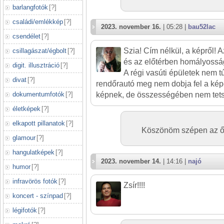
barlangfotók
[
?
]
családi/emlékkép
[
?
]
2023. november 16.
| 05:28 |
bau52lac
csendélet
[
?
]
Szia! Cím nélkül, a képről! 
csillagászat/égbolt
[
?
]
és az előtérben homályossá
digit. illusztráció
[
?
]
A régi vasúti épületek nem t
divat
[
?
]
rendőrautó meg nem dobja fel a képet
dokumentumfotók
[
?
]
képnek, de összességében nem tets
életképek
[
?
]
elkapott pillanatok
[
?
]
Köszönöm szépen az ő
glamour
[
?
]
hangulatképek
[
?
]
2023. november 14.
| 14:16 |
najó
humor
[
?
]
infravörös fotók
[
?
]
Zsír!!!!
koncert - színpad
[
?
]
légifotók
[
?
]