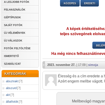
A LEGJOBB FOTÓK
KÖZEPES
EREDETI
FELHASZNÁLÓK
GÉPTÍPUSOK
SAJÁT FOTÓK
A képek értékeléséhez
ÚJ VÉLEMÉNYEK
teljes szövegének elolvas
ÚJ VÁLASZOK
BELÉP
FOTÓK FELTÖLTÉSE
Ha még nincs felhasználónev
ISMERTETŐ
SZABÁLYZAT
2023. november 27.
| 17:09 |
simoja
KATEGÓRIÁK
Élesség és a cím eredete a h
Azért engem mellbe vágott. 
absztrakt
[
?
]
abszurd
[
?
]
akt
[
?
]
Mellbevágó magyar 
állatfotók
[
?
]