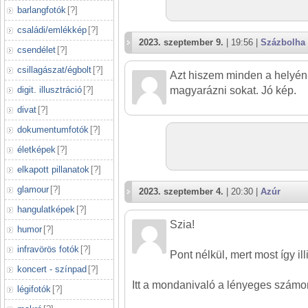
barlangfotók
[
?
]
családi/emlékkép
[
?
]
2023. szeptember 9.
| 19:56 |
Százbolha
csendélet
[
?
]
csillagászat/égbolt
[
?
]
Azt hiszem minden a helyén.
magyarázni sokat. Jó kép.
digit. illusztráció
[
?
]
divat
[
?
]
dokumentumfotók
[
?
]
életképek
[
?
]
elkapott pillanatok
[
?
]
glamour
[
?
]
2023. szeptember 4.
| 20:30 |
Azúr
hangulatképek
[
?
]
Szia!
humor
[
?
]
infravörös fotók
[
?
]
Pont nélkül, mert most így ill
koncert - színpad
[
?
]
Itt a mondanivaló a lényeges számo
légifotók
[
?
]