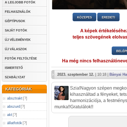
A LEGJOBB FOTÓK
FELHASZNÁLÓK
KÖZEPES
EREDETI
GÉPTÍPUSOK
A képek értékeléséhez
SAJÁT FOTÓK
teljes szövegének elolvas
ÚJ VÉLEMÉNYEK
ÚJ VÁLASZOK
BELÉP
FOTÓK FELTÖLTÉSE
Ha még nincs felhasználónev
ISMERTETŐ
2023. szeptember 12.
| 10:18 |
Bányai Ha
SZABÁLYZAT
Szia!Nagyon szépen megkom
KATEGÓRIÁK
kihasználtad a fényeket, tets
absztrakt
[
?
]
harmonizációja, a festmény
munka!!Gratulálok!!
abszurd
[
?
]
akt
[
?
]
állatfotók
[
?
]