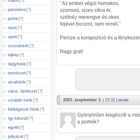
makró
[
?
]
"Az ember végül homokos,
panoráma
[
?
]
szomorú, vizes síkra ér,
szétnéz merengve és okos
portré
[
?
]
fejével biccent, nem remél."
riport
[
?
]
sport
[
?
]
Persze a kompozíció és a fénykezelés
szociofotók
[
?
]
Nagy grat!
tájkép
[
?
]
tárgyfotók
[
?
]
természet
[
?
]
utcaifotók
[
?
]
város, építészet
[
?
]
2023. szeptember 3.
| 23:32 |
acser
vízalatti fotók
[
?
]
feldolgozott fotók
[
?
]
Gyönyörűen kiegészíti a más
így készült
[
?
]
a portrék?
egyéb
[
?
]
pályázat
[
?
]