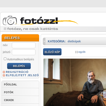
BELÉPÉS
életképek
KATEGÓRIA:
név
jelszó
|
|
egyéb
ELŐZŐ KÉP
Automatikus belépés
REGISZTRÁCIÓ
ELFELEJTETT JELSZÓ
FŐOLDAL
FOTÓK
CIKKEK