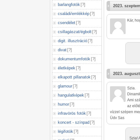
barlangfotók
[
?
]
2023. szeptem
családi/emlékkép
[
?
]
Kár, ho
csendélet
[
?
]
csillagászat/égbolt
[
?
]
digit. illusztráció
[
?
]
divat
[
?
]
dokumentumfotók
[
?
]
életképek
[
?
]
2023. auguszt
elkapott pillanatok
[
?
]
glamour
[
?
]
Szia.
Dinamik
hangulatképek
[
?
]
Ami szá
humor
[
?
]
az előt
vízzel szépen meg
infravörös fotók
[
?
]
Üdv Sas
koncert - színpad
[
?
]
légifotók
[
?
]
Szia! 