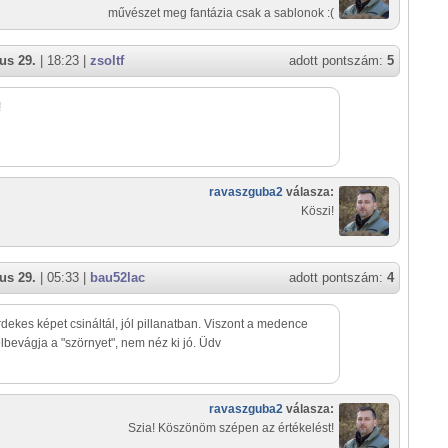
művészet meg fantázia csak a sablonok :(
us 29.
| 18:23 |
zsoltf
adott pontszám:
5
!
ravaszguba2
válasza:
Köszi!
us 29.
| 05:33 |
bau52lac
adott pontszám:
4
rdekes képet csináltál, jól pillanatban. Viszont a medence
élbevágja a "szörnyet", nem néz ki jó. Üdv
ravaszguba2
válasza:
Szia! Köszönöm szépen az értékelést!