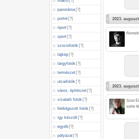
makró
[
?
]
panoráma
[
?
]
portré
[
?
]
2023. auguszt
riport
[
?
]
Remek
sport
[
?
]
szociofotók
[
?
]
tájkép
[
?
]
tárgyfotók
[
?
]
természet
[
?
]
utcaifotók
[
?
]
2023. auguszt
város, építészet
[
?
]
vízalatti fotók
[
?
]
Szia! É
széle f
feldolgozott fotók
[
?
]
így készült
[
?
]
egyéb
[
?
]
pályázat
[
?
]