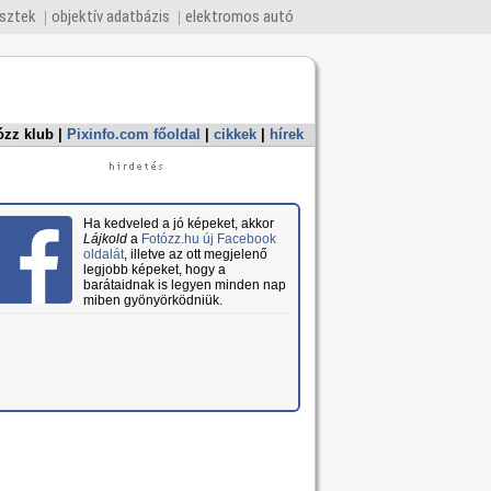
esztek
objektív adatbázis
elektromos autó
ózz klub
|
Pixinfo.com főoldal
|
cikkek
|
hírek
Ha kedveled a jó képeket, akkor
Lájkold
a
Fotózz.hu új Facebook
oldalát
, illetve az ott megjelenő
legjobb képeket, hogy a
barátaidnak is legyen minden nap
miben gyönyörködniük.