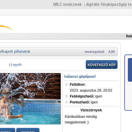
MILC rendszerek
digitális fényképezőgép t
fot
elkapott pillanatok
ravaszguba2
4,59
|
|
egyéb
KÖVETKEZŐ KÉP
!válassz géptípust!
Feltöltve:
2023. augusztus 28. 20:02
Feldolgozható:
igen
Pontozható:
igen
Viziszörnyek
Kánikulában mindig
megjelennek :)