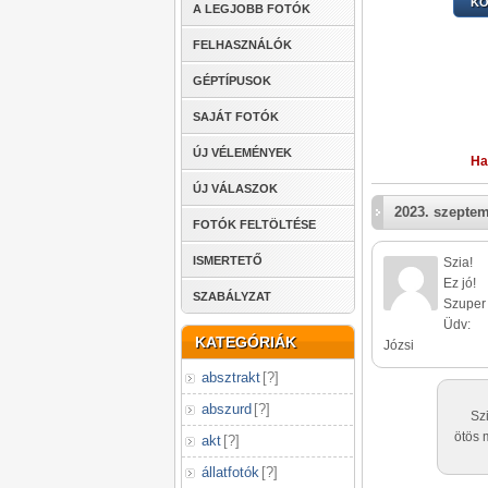
KÖ
A LEGJOBB FOTÓK
FELHASZNÁLÓK
GÉPTÍPUSOK
SAJÁT FOTÓK
ÚJ VÉLEMÉNYEK
Ha
ÚJ VÁLASZOK
2023. szeptem
FOTÓK FELTÖLTÉSE
ISMERTETŐ
Szia!
Ez jó!
SZABÁLYZAT
Szuper 
Üdv:
KATEGÓRIÁK
Józsi
absztrakt
[
?
]
abszurd
[
?
]
Sz
ötös 
akt
[
?
]
állatfotók
[
?
]