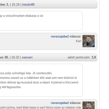
ber 3.
| 16:18 |
István80
gy a viziszörnyeket eltakarja a víz
ravaszguba2
válasza:
Kár!
us 30.
| 16:32 |
sasvari
adott pontszám:
3,8
us,szép színvilágú kép. Jó szerkesztés.
momra zavaró az a háttérben álló alak ami nem különül el
érben állóval így kuszává teszi a képet. A jelenet a fröccsenő
 lett fagyasztva.
ravaszguba2
válasza:
Azért szörny, mert több karja is van! Nincs ezen az oldalon már