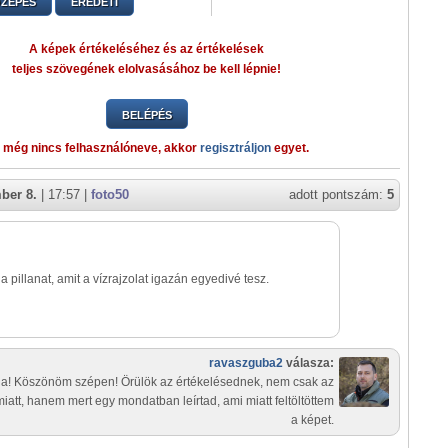
ZEPES
EREDETI
A képek értékeléséhez és az értékelések
teljes szövegének elolvasásához be kell lépnie!
BELÉPÉS
 még nincs felhasználóneve, akkor
regisztráljon
egyet.
ber 8.
| 17:57 |
foto50
adott pontszám:
5
a pillanat, amit a vízrajzolat igazán egyedivé tesz.
ravaszguba2
válasza:
ia! Köszönöm szépen! Örülök az értékelésednek, nem csak az
miatt, hanem mert egy mondatban leírtad, ami miatt feltöltöttem
a képet.