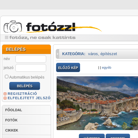
BELÉPÉS
város, építészet
KATEGÓRIA:
név
jelszó
|
|
egyéb
ELŐZŐ KÉP
Automatikus belépés
REGISZTRÁCIÓ
ELFELEJTETT JELSZÓ
FŐOLDAL
FOTÓK
CIKKEK