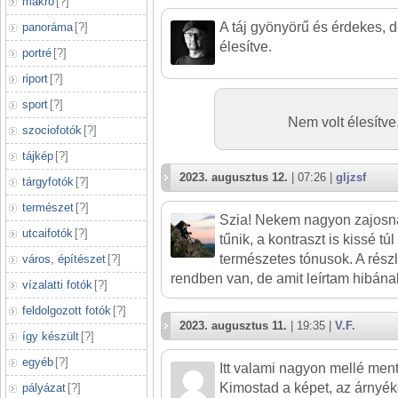
makró
[
?
]
A táj gyönyörű és érdekes, d
panoráma
[
?
]
élesítve.
portré
[
?
]
riport
[
?
]
sport
[
?
]
Nem volt élesítv
szociofotók
[
?
]
tájkép
[
?
]
2023. augusztus 12.
| 07:26 |
gljzsf
tárgyfotók
[
?
]
természet
[
?
]
Szia! Nekem nagyon zajosnak
utcaifotók
[
?
]
tűnik, a kontraszt is kissé tú
természetes tónusok. A részl
város, építészet
[
?
]
rendben van, de amit leírtam hibán
vízalatti fotók
[
?
]
feldolgozott fotók
[
?
]
2023. augusztus 11.
| 19:35 |
V.F.
így készült
[
?
]
egyéb
[
?
]
Itt valami nagyon mellé me
Kimostad a képet, az árnyé
pályázat
[
?
]