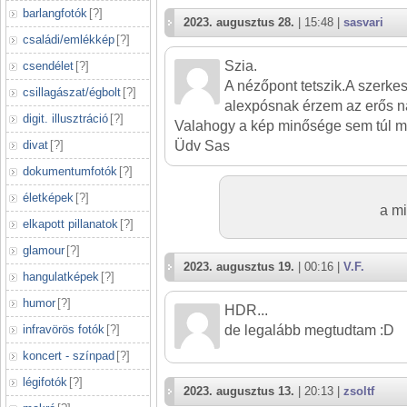
barlangfotók
[
?
]
2023. augusztus 28.
| 15:48 |
sasvari
családi/emlékkép
[
?
]
Szia.
csendélet
[
?
]
A nézőpont tetszik.A szerkesz
csillagászat/égbolt
[
?
]
alexpósnak érzem az erős n
digit. illusztráció
[
?
]
Valahogy a kép minősége sem túl 
divat
[
?
]
Üdv Sas
dokumentumfotók
[
?
]
életképek
[
?
]
a mi
elkapott pillanatok
[
?
]
glamour
[
?
]
2023. augusztus 19.
| 00:16 |
V.F.
hangulatképek
[
?
]
humor
[
?
]
HDR...
infravörös fotók
[
?
]
de legalább megtudtam :D
koncert - színpad
[
?
]
légifotók
[
?
]
2023. augusztus 13.
| 20:13 |
zsoltf