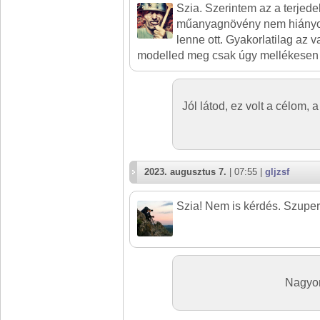
Szia. Szerintem az a terjed
műanyagnövény nem hiányoz
lenne ott. Gyakorlatilag az v
modelled meg csak úgy mellékesen o
Jól látod, ez volt a célom, 
2023. augusztus 7.
| 07:55 |
gljzsf
Szia! Nem is kérdés. Szuper
Nagyon