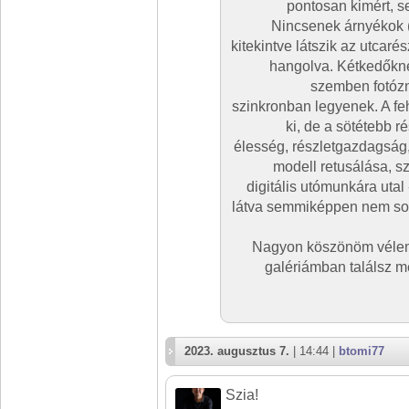
pontosan kimért, s
Nincsenek árnyékok (c
kitekintve látszik az utcaré
hangolva. Kétkedőkne
szemben fotózn
szinkronban legyenek. A feh
ki, de a sötétebb r
élesség, részletgazdagság,
modell retusálása, s
digitális utómunkára utal
látva semmiképpen nem soro
Nagyon köszönöm vélemén
galériámban találsz m
2023. augusztus 7.
| 14:44 |
btomi77
Szia!