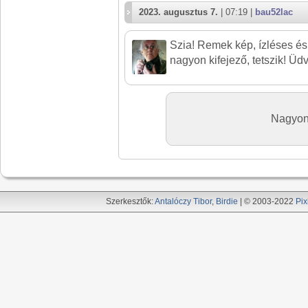
2023. augusztus 7.
| 07:19 |
bau52lac
Szia! Remek kép, ízléses és
nagyon kifejező, tetszik! Üd
Nagyon
Szerkesztők:
Antalóczy Tibor
,
Birdie
| © 2003-2022
Pix