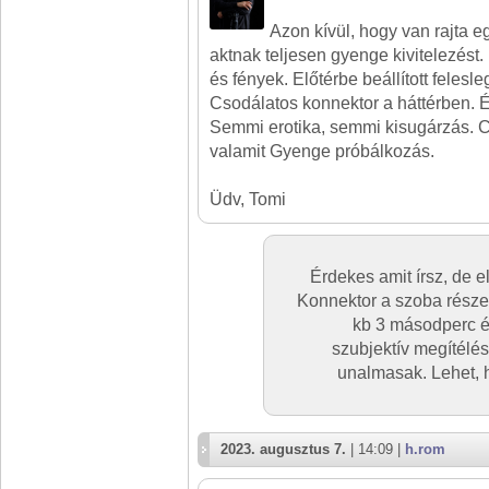
Azon kívül, hogy van rajta e
aktnak teljesen gyenge kivitelezést
és fények. Előtérbe beállított felesl
Csodálatos konnektor a háttérben. 
Semmi erotika, semmi kisugárzás. 
valamit Gyenge próbálkozás.
Üdv, Tomi
Érdekes amit írsz, de e
Konnektor a szoba része
kb 3 másodperc é
szubjektív megítélé
unalmasak. Lehet, 
2023. augusztus 7.
| 14:09 |
h.rom