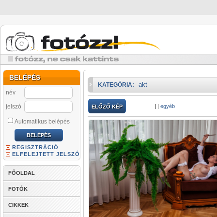
BELÉPÉS
akt
KATEGÓRIA:
név
jelszó
|
|
egyéb
ELŐZŐ KÉP
Automatikus belépés
REGISZTRÁCIÓ
ELFELEJTETT JELSZÓ
FŐOLDAL
FOTÓK
CIKKEK