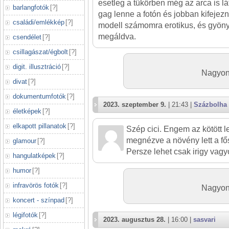
esetleg a tükörben még az arca is l
barlangfotók
[
?
]
gag lenne a fotón és jobban kifejezn
családi/emlékkép
[
?
]
modell számomra erotikus, és gyöny
megáldva.
csendélet
[
?
]
csillagászat/égbolt
[
?
]
digit. illusztráció
[
?
]
Nagyon
divat
[
?
]
dokumentumfotók
[
?
]
2023. szeptember 9.
| 21:43 |
Százbolha
életképek
[
?
]
elkapott pillanatok
[
?
]
Szép cici. Engem az kötött 
megnézve a növény lett a fő
glamour
[
?
]
Persze lehet csak irigy vagy
hangulatképek
[
?
]
humor
[
?
]
infravörös fotók
[
?
]
Nagyon
koncert - színpad
[
?
]
légifotók
[
?
]
2023. augusztus 28.
| 16:00 |
sasvari