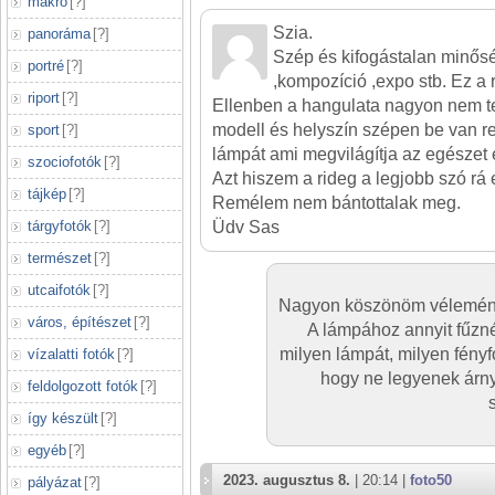
makró
[
?
]
Szia.
panoráma
[
?
]
Szép és kifogástalan minősé
portré
[
?
]
,kompozíció ,expo stb. Ez a 
riport
[
?
]
Ellenben a hangulata nagyon nem te
modell és helyszín szépen be van 
sport
[
?
]
lámpát ami megvilágítja az egészet é
szociofotók
[
?
]
Azt hiszem a rideg a legjobb szó rá 
tájkép
[
?
]
Remélem nem bántottalak meg.
tárgyfotók
[
?
]
Üdv Sas
természet
[
?
]
utcaifotók
[
?
]
Nagyon köszönöm vélemény
város, építészet
[
?
]
A lámpához annyit fűzné
milyen lámpát, milyen fény
vízalatti fotók
[
?
]
hogy ne legyenek árny
feldolgozott fotók
[
?
]
így készült
[
?
]
egyéb
[
?
]
2023. augusztus 8.
| 20:14 |
foto50
pályázat
[
?
]