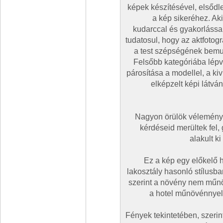
képek készítésével, elsőd
a kép sikeréhez. Akin
kudarccal és gyakorlássa
tudatosul, hogy az aktfotog
a test szépségének bemut
Felsőbb kategóriába lépv
párosítása a modellel, a ki
elképzelt képi látvá
Nagyon örülök véleménye
kérdéseid merültek fel,
alakult k
Ez a kép egy előkelő h
lakosztály hasonló stílusb
szerint a növény nem műnö
a hotel műnövénnyel 
Fények tekintetében, szerint