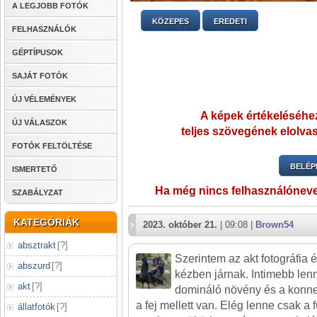
A LEGJOBB FOTÓK
KÖZEPES
EREDETI
FELHASZNÁLÓK
GÉPTÍPUSOK
SAJÁT FOTÓK
ÚJ VÉLEMÉNYEK
A képek értékeléséhez
ÚJ VÁLASZOK
teljes szövegének elolvas
FOTÓK FELTÖLTÉSE
BELÉP
ISMERTETŐ
Ha még nincs felhasználónev
SZABÁLYZAT
KATEGÓRIÁK
2023. október 21.
| 09:08 |
Brown54
absztrakt
[
?
]
Szerintem az akt fotográfia é
abszurd
[
?
]
kézben járnak. Intimebb lenn
akt
[
?
]
domináló növény és a konnek
a fej mellett van. Elég lenne csak a
állatfotók
[
?
]