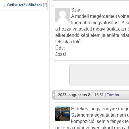
Online fotókiállítások
[
?
]
Szia!
A modell megérdemelt volna 
finomabb megvalósítást. A k
a hozzá választott megvilágítás, a 
elkerülendő képi elem jelenléte mi
tetszik a fotó.
Üdv:
Józsi
2023. augusztus 8.
| 15:51 |
Tomba
Érdekes, hogy ennyire megos
Számomra egyáltalán nem u
kompozíció, sem a fények te
nekem a műnövényen akadt meg a t