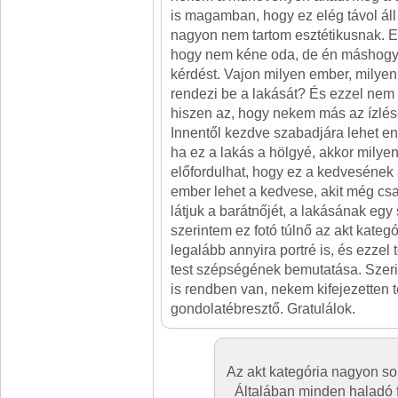
is magamban, hogy ez elég távol áll 
nagyon nem tartom esztétikusnak. Er
hogy nem kéne oda, de én máshogy
kérdést. Vajon milyen ember, milyen 
rendezi be a lakását? És ezzel nem 
hiszen az, hogy nekem más az ízlés
Innentől kezdve szabadjára lehet en
ha ez a lakás a hölgyé, akkor milyen
előfordulhat, hogy ez a kedvesének 
ember lehet a kedvese, akit még csa
látjuk a barátnőjét, a lakásának egy
szerintem ez fotó túlnő az akt kate
legalább annyira portré is, és ezzel t
test szépségének bemutatása. Szeri
is rendben van, nekem kifejezetten te
gondolatébresztő. Gratulálok.
Az akt kategória nagyon so
Általában minden haladó 