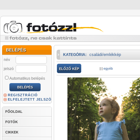
BELÉPÉS
családi/emlékkép
KATEGÓRIA:
név
jelszó
|
|
egyéb
ELŐZŐ KÉP
Automatikus belépés
REGISZTRÁCIÓ
ELFELEJTETT JELSZÓ
FŐOLDAL
FOTÓK
CIKKEK