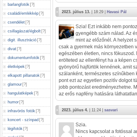
barlangfotók
[
?
]
2023. július 13.
| 18:29 |
Havasi Pál
családi/emlékkép
[
?
]
csendélet
[
?
]
Szia! Ezt inkább nem ponto
csillagászat/égbolt
[
?
]
gyengébb szám nálad. Az é
mint az előzőnél. A helyzet 
digit. illusztráció
[
?
]
csak a gyermek más környezetben va
divat
[
?
]
egészében életlen, nincs fókuszod.
dokumentumfotók
[
?
]
erölteted az ellenfényt ha a képen cs
életképek
[
?
]
gyönyörű hajfürtök lennének, amit s
szálanként, természetes színűkben k
elkapott pillanatok
[
?
]
pont ezt az egyetlen pozitív dolgot t
glamour
[
?
]
jobb pontozást eredményezhetne. Me
hangulatképek
[
?
]
az erős napfény hatására láthatatla
humor
[
?
]
2023. július 4.
| 11:24 |
sasvari
infravörös fotók
[
?
]
koncert - színpad
[
?
]
Szia.
légifotók
[
?
]
Nincs kapcsolat a fotóssal