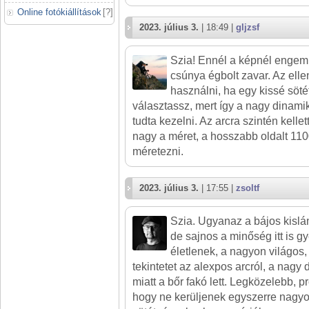
Online fotókiállítások
[
?
]
2023. július 3.
| 18:49 |
gljzsf
Szia! Ennél a képnél engem 
csúnya égbolt zavar. Az elle
használni, ha egy kissé söté
választassz, mert így a nagy dinam
tudta kezelni. Az arcra szintén kellet
nagy a méret, a hosszabb oldalt 11
méretezni.
2023. július 3.
| 17:55 |
zsoltf
Szia. Ugyanaz a bájos kislá
de sajnos a minőség itt is 
életlenek, a nagyon világos,
tekintetet az alexpos arcról, a nagy
miatt a bőr fakó lett. Legközelebb, p
hogy ne kerüljenek egyszerre nagy