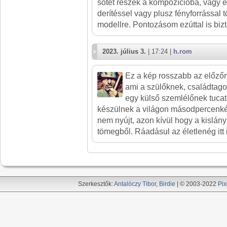
sötét részek a kompozícióba, vagy e
derítéssel vagy plusz fényforrással tö
modellre. Pontozásom ezúttal is bizt
2023. július 3.
| 17:24 |
h.rom
Ez a kép rosszabb az előzőné
ami a szülőknek, családtago
egy külső szemlélőnek tucat
készülnek a világon másodpercenké
nem nyújt, azon kívül hogy a kislány
tömegből. Ráadásul az életlenég itt 
Szerkesztők:
Antalóczy Tibor
,
Birdie
| © 2003-2022
Pix