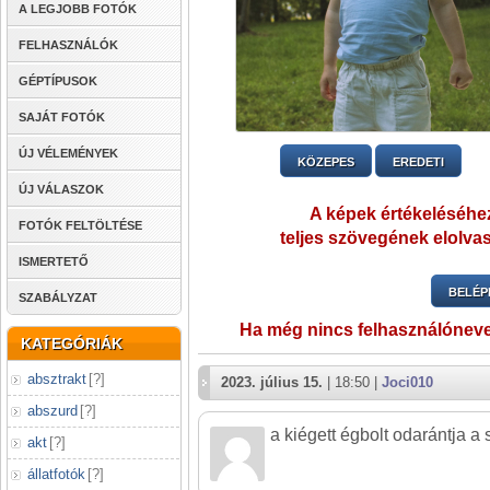
A LEGJOBB FOTÓK
FELHASZNÁLÓK
GÉPTÍPUSOK
SAJÁT FOTÓK
ÚJ VÉLEMÉNYEK
KÖZEPES
EREDETI
ÚJ VÁLASZOK
A képek értékeléséhez
FOTÓK FELTÖLTÉSE
teljes szövegének elolvas
ISMERTETŐ
BELÉP
SZABÁLYZAT
Ha még nincs felhasználónev
KATEGÓRIÁK
absztrakt
[
?
]
2023. július 15.
| 18:50 |
Joci010
abszurd
[
?
]
a kiégett égbolt odarántja a
akt
[
?
]
állatfotók
[
?
]