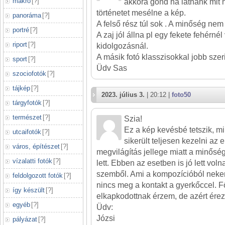
makró
[
?
]
akkora gond ha látnánk mit 
történetet mesélne a kép.
panoráma
[
?
]
A felső rész túl sok . A minőség nem t
portré
[
?
]
A zaj jól állna pl egy fekete fehérnél
riport
[
?
]
kidolgozásnál.
A másik fotó klasszisokkal jobb szer
sport
[
?
]
Üdv Sas
szociofotók
[
?
]
tájkép
[
?
]
2023. július 3.
| 20:12 |
foto50
tárgyfotók
[
?
]
természet
[
?
]
Szia!
Ez a kép kevésbé tetszik, m
utcaifotók
[
?
]
sikerült teljesen kezelni az e
város, építészet
[
?
]
megvilágítás jellege miatt a minős
vízalatti fotók
[
?
]
lett. Ebben az esetben is jó lett voln
szemből. Ami a kompozícióból nekem
feldolgozott fotók
[
?
]
nincs meg a kontakt a gyerkőccel. Fő
így készült
[
?
]
elkapkodottnak érzem, de azért érez
egyéb
[
?
]
Üdv:
Józsi
pályázat
[
?
]