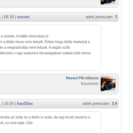
.
| 08:18 |
sasvari
adott pontszám:
3
a színek. A háttér elmosása jó.
n a többi része nem tetszik. Értem hogy diófa markolat a
de a megvalósítás nem tetszik. A vágás szűk.
fatörzsön v egy szalonna társaságában sokkal jobb lenne.
Havasi Pál
válasza:
Köszönöm.
.
| 15:55 |
bau52lac
adott pontszám:
3,9
 bicska az szép és a fotón is szép, de egy kicsit zavaros a
et, ez ront rajta. Üdv