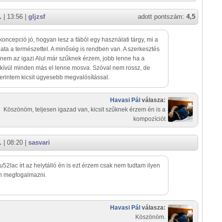
.
| 13:56 |
gljzsf
adott pontszám:
4,5
 koncepció jó, hogyan lesz a fából egy használati tárgy, mi a
ata a természettel. A minőség is rendben van. A szerkesztés
 nem az igazi Alul már szűknek érzem, jobb lenne ha a
kívül minden más el lenne mosva. Szóval nem rossz, de
zerintem kicsit ügyesebb megvalósítással.
Havasi Pál
válasza:
Köszönöm, teljesen igazad van, kicsit szűknek érzem én is a
kompozíciót
.
| 08:20 |
sasvari
u52lac írt az helytálló én is ezt érzem csak nem tudtam ilyen
n megfogalmazni.
Havasi Pál
válasza:
Köszönöm.