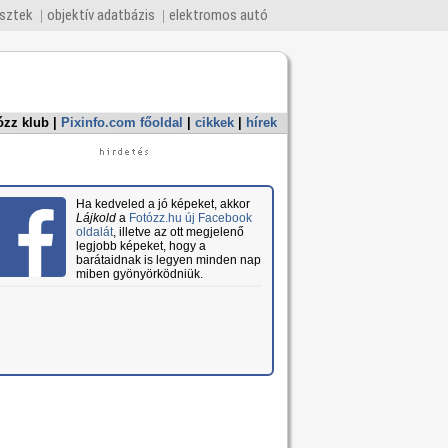
esztek
objektív adatbázis
elektromos autó
ózz klub
|
Pixinfo.com főoldal
|
cikkek
|
hírek
Ha kedveled a jó képeket, akkor
Lájkold
a
Fotózz.hu új Facebook
oldalát
, illetve az ott megjelenő
legjobb képeket, hogy a
barátaidnak is legyen minden nap
miben gyönyörködniük.