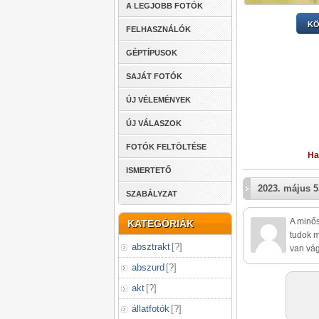
A LEGJOBB FOTÓK
KÖ
FELHASZNÁLÓK
GÉPTÍPUSOK
SAJÁT FOTÓK
ÚJ VÉLEMÉNYEK
ÚJ VÁLASZOK
FOTÓK FELTÖLTÉSE
Ha
ISMERTETŐ
2023. május 5
SZABÁLYZAT
A minős
KATEGÓRIÁK
tudok m
absztrakt
[
?
]
van vá
abszurd
[
?
]
akt
[
?
]
állatfotók
[
?
]