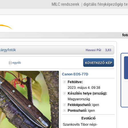
MILC rendszerek
digitális fényképezőgép t
fot
tárgyfotók
Havasi Pál
3,83
|
|
egyéb
KÖVETKEZŐ KÉP
Canon EOS-77D
Feltöltve:
2023. május 4. 09:38
Készítés helye (ország):
Magyarország
Feldolgozható:
igen
Pontozható:
igen
Evolúció
Szankovits Tibor népi-