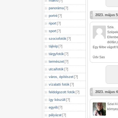
makró
[
?
]
panoráma
[
?
]
2023. május 5
portré
[
?
]
riport
[
?
]
Szia.
sport
[
?
]
Szépek 
Ellenbe
szociofotók
[
?
]
diófán,
tájkép
[
?
]
Egy félbe vágott 
tárgyfotók
[
?
]
Üdv Sas
természet
[
?
]
utcaifotók
[
?
]
város, építészet
[
?
]
vízalatti fotók
[
?
]
2023. május 4
feldolgozott fotók
[
?
]
így készült
[
?
]
Szia! A
egyéb
[
?
]
környez
pályázat
[
?
]