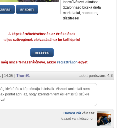
iparművészeti alkotása:
Szalonnázó bicska diófa
ZEPES
EREDETI
markolattal, napkorong
díszítéssel
A képek értékeléséhez és az értékelések
teljes szövegének elolvasásához be kell lépnie!
BELÉPÉS
 még nincs felhasználóneve, akkor
regisztráljon
egyet.
.
| 14:36 |
Thuri91
adott pontszám:
4,8
ég kiváló és a kép témája is tetszik. Viszont ami miatt nem
ax pontot adni az, hogy szerintem fent és lent is túl szűkre
gva!
Havasi Pál
válasza:
Igazad van, köszönöm