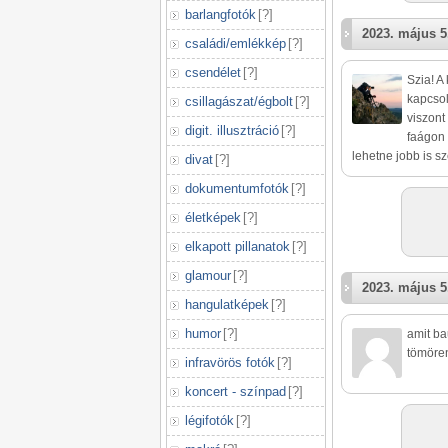
barlangfotók
[
?
]
2023. május 5
családi/emlékkép
[
?
]
csendélet
[
?
]
Szia! A
kapcsol
csillagászat/égbolt
[
?
]
viszont
digit. illusztráció
[
?
]
faágon 
lehetne jobb is s
divat
[
?
]
dokumentumfotók
[
?
]
életképek
[
?
]
elkapott pillanatok
[
?
]
glamour
[
?
]
2023. május 5
hangulatképek
[
?
]
humor
[
?
]
amit ba
tömöre
infravörös fotók
[
?
]
koncert - színpad
[
?
]
légifotók
[
?
]