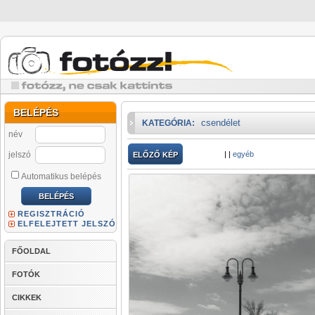
BELÉPÉS
csendélet
KATEGÓRIA:
név
jelszó
|
|
egyéb
ELŐZŐ KÉP
Automatikus belépés
REGISZTRÁCIÓ
ELFELEJTETT JELSZÓ
FŐOLDAL
FOTÓK
CIKKEK