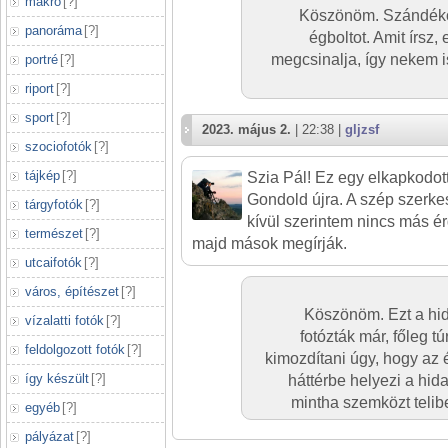
makró
[
?
]
Köszönöm. Szándék
panoráma
[
?
]
égboltot. Amit írsz,
megcsinalja, így nekem 
portré
[
?
]
riport
[
?
]
sport
[
?
]
2023. május 2.
| 22:38 |
gljzsf
szociofotók
[
?
]
tájkép
[
?
]
Szia Pál! Ez egy elkapkodott 
Gondold újra. A szép szerk
tárgyfotók
[
?
]
kívül szerintem nincs más é
természet
[
?
]
majd mások megírják.
utcaifotók
[
?
]
város, építészet
[
?
]
Köszönöm. Ezt a hid
vízalatti fotók
[
?
]
fotózták már, főleg tú
feldolgozott fotók
[
?
]
kimozdítani úgy, hogy az 
így készült
[
?
]
háttérbe helyezi a hida
mintha szemközt telib
egyéb
[
?
]
pályázat
[
?
]