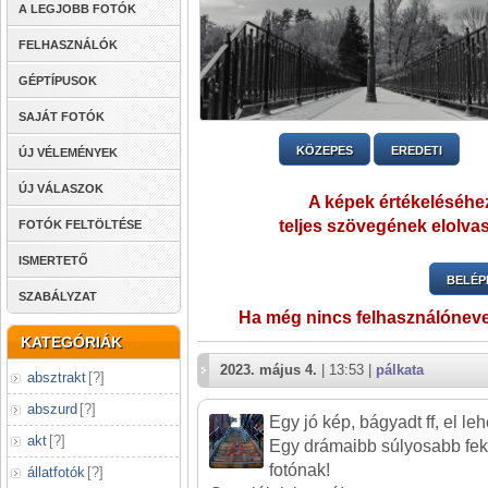
A LEGJOBB FOTÓK
FELHASZNÁLÓK
GÉPTÍPUSOK
SAJÁT FOTÓK
KÖZEPES
EREDETI
ÚJ VÉLEMÉNYEK
ÚJ VÁLASZOK
A képek értékeléséhez
teljes szövegének elolvas
FOTÓK FELTÖLTÉSE
ISMERTETŐ
BELÉP
SZABÁLYZAT
Ha még nincs felhasználónev
KATEGÓRIÁK
2023. május 4.
| 13:53 |
pálkata
absztrakt
[
?
]
abszurd
[
?
]
Egy jó kép, bágyadt ff, el lehe
akt
[
?
]
Egy drámaibb súlyosabb feke
fotónak!
állatfotók
[
?
]