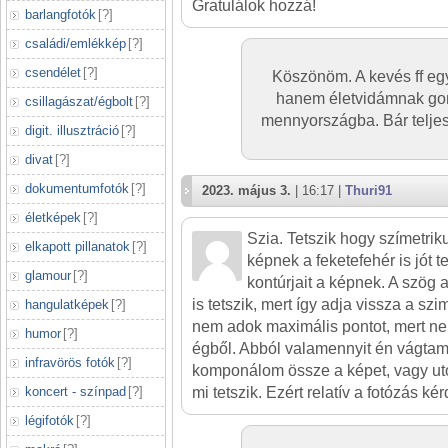
Gratulálok hozzá!
barlangfotók
[
?
]
családi/emlékkép
[
?
]
csendélet
[
?
]
Köszönöm. A kevés ff eg
hanem életvidámnak gon
csillagászat/égbolt
[
?
]
mennyországba. Bár telje
digit. illusztráció
[
?
]
divat
[
?
]
dokumentumfotók
[
?
]
2023. május 3.
| 16:17 |
Thuri91
életképek
[
?
]
Szia. Tetszik hogy szímetri
elkapott pillanatok
[
?
]
képnek a feketefehér is jót t
glamour
[
?
]
kontúrjait a képnek. A szög
is tetszik, mert így adja vissza a szi
hangulatképek
[
?
]
nem adok maximális pontot, mert ne
humor
[
?
]
égből. Abból valamennyit én vágtam
infravörös fotók
[
?
]
komponálom össze a képet, vagy u
koncert - színpad
[
?
]
mi tetszik. Ezért relatív a fotózás ké
légifotók
[
?
]