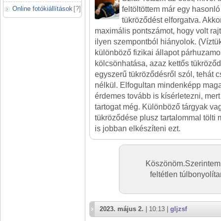
Online fotókiállítások
[
?
]
feltöltöttem már egy hasonló f
tükröződést elforgatva. Akko
maximális pontszámot, hogy volt rajta
ilyen szempontból hiányolok. (Víztük
különböző fizikai állapot párhuzam
kölcsönhatása, azaz kettős tükröződé
egyszerű tükröződésről szól, tehát c
nélkül. Elfogultan mindenképp maga
érdemes tovább is kísérletezni, mer
tartogat még. Különböző tárgyak vag
tükröződése plusz tartalommal tölti 
is jobban elkészíteni ezt.
Köszönöm.Szerintem e
feltétlen túlbonyolít
2023. május 2.
| 10:13 |
gljzsf