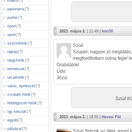
makró
[
?
]
panoráma
[
?
]
portré
[
?
]
riport
[
?
]
2023. május 2.
| 21:49 |
foto50
sport
[
?
]
szociofotók
[
?
]
Szia!
Szuper, nagyon jó meglátás, é
tájkép
[
?
]
megfordítottam volna fejjel le
tárgyfotók
[
?
]
Gratulálok!
természet
[
?
]
Üdv:
utcaifotók
[
?
]
Józsi
város, építészet
[
?
]
vízalatti fotók
[
?
]
Szia! Kö
feldolgozott fotók
[
?
]
így készült
[
?
]
2023. május 2.
| 18:55 |
Havasi Pál
egyéb
[
?
]
pályázat
[
?
]
Szia! Tetszik az ötlet, mivel