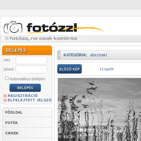
BELÉPÉS
absztrakt
KATEGÓRIA:
név
jelszó
|
|
egyéb
ELŐZŐ KÉP
Automatikus belépés
REGISZTRÁCIÓ
ELFELEJTETT JELSZÓ
FŐOLDAL
FOTÓK
CIKKEK