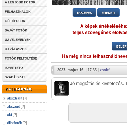
A LEGJOBB FOTÓK
FELHASZNÁLÓK
KÖZEPES
EREDETI
GÉPTÍPUSOK
A képek értékeléséhez
SAJÁT FOTÓK
teljes szövegének elolvas
ÚJ VÉLEMÉNYEK
BELÉP
ÚJ VÁLASZOK
Ha még nincs felhasználónev
FOTÓK FELTÖLTÉSE
ISMERTETŐ
2023. május 16.
| 17:35 |
zsoltf
SZABÁLYZAT
Jó meglátás és kivitelezés. 
KATEGÓRIÁK
absztrakt
[
?
]
abszurd
[
?
]
akt
[
?
]
állatfotók
[
?
]