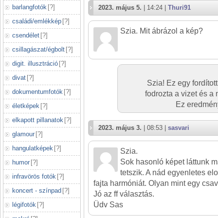
barlangfotók
[
?
]
2023. május 5.
| 14:24 |
Thuri91
családi/emlékkép
[
?
]
Szia. Mit ábrázol a kép?
csendélet
[
?
]
csillagászat/égbolt
[
?
]
digit. illusztráció
[
?
]
divat
[
?
]
Szia! Ez egy fordítot
dokumentumfotók
[
?
]
fodrozta a vizet és a
Ez eredmény
életképek
[
?
]
elkapott pillanatok
[
?
]
2023. május 3.
| 08:53 |
sasvari
glamour
[
?
]
hangulatképek
[
?
]
Szia.
Sok hasonló képet láttunk m
humor
[
?
]
tetszik. A nád egyenletes e
infravörös fotók
[
?
]
fajta harmóniát. Olyan mint egy cs
koncert - színpad
[
?
]
Jó az ff választás.
Üdv Sas
légifotók
[
?
]