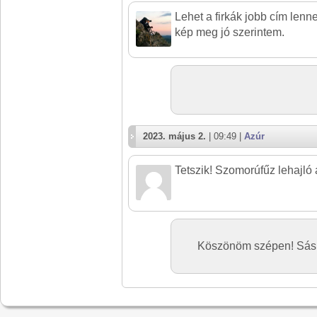
Lehet a firkák jobb cím lenn
kép meg jó szerintem.
2023. május 2.
| 09:49 |
Azúr
Tetszik! Szomorúfűz lehajló á
Köszönöm szépen! Sás vo