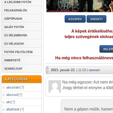
A LEGJOBB FOTÓK
FELHASZNÁLÓK
GÉPTÍPUSOK
KÖZEPES
EREDETI
SAJÁT FOTÓK
A képek értékeléséhez
ÚJ VÉLEMÉNYEK
teljes szövegének elolvas
ÚJ VÁLASZOK
BELÉP
FOTÓK FELTÖLTÉSE
Ha még nincs felhasználónev
ISMERTETŐ
SZABÁLYZAT
2023. január 23.
| 11:03 |
sasvari
KATEGÓRIÁK
Na még egyszer: Azt nem ér
absztrakt
[
?
]
,hogy térhet el ennyire a töb
abszurd
[
?
]
akt
[
?
]
Nem a gépen múlik, hanem
állatfotók
[
?
]