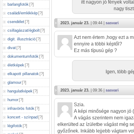
itt nagyon jó fények volta
barlangfotók
[
?
]
nagy tisz
családi/emlékkép
[
?
]
csendélet
[
?
]
2023. január 23.
| 09:44 |
sasvari
csillagászat/égbolt
[
?
]
Azt nem értem ,hogy ezt a mi
digit. illusztráció
[
?
]
ennyire a többi képtől?
divat
[
?
]
Ez más típusú gép ?
dokumentumfotók
[
?
]
életképek
[
?
]
Igen, több gé
elkapott pillanatok
[
?
]
glamour
[
?
]
2023. január 23.
| 09:36 |
sasvari
hangulatképek
[
?
]
humor
[
?
]
Szia.
infravörös fotók
[
?
]
A képi minősége nagyon jó ( 
koncert - színpad
[
?
]
A vágás szerintem nem igaz
elkerülted az ízületbe vágást még 
légifotók
[
?
]
győzőnek. Inkább lejjebb vágtam vo