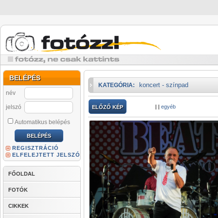
BELÉPÉS
koncert - színpad
KATEGÓRIA:
név
jelszó
|
|
egyéb
ELŐZŐ KÉP
Automatikus belépés
REGISZTRÁCIÓ
ELFELEJTETT JELSZÓ
FŐOLDAL
FOTÓK
CIKKEK