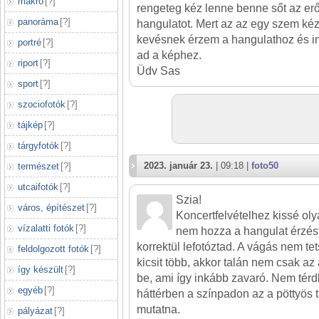
makró
[
?
]
rengeteg kéz lenne benne sőt az erő
panoráma
[
?
]
hangulatot. Mert az az egy szem kéz
kevésnek érzem a hangulathoz és i
portré
[
?
]
ad a képhez.
riport
[
?
]
Üdv Sas
sport
[
?
]
szociofotók
[
?
]
tájkép
[
?
]
tárgyfotók
[
?
]
2023. január 23.
| 09:18 |
foto50
természet
[
?
]
utcaifotók
[
?
]
Szia!
város, építészet
[
?
]
Koncertfelvételhez kissé oly
vízalatti fotók
[
?
]
nem hozza a hangulat érzést
korrektül lefotóztad. A vágás nem tet
feldolgozott fotók
[
?
]
kicsit több, akkor talán nem csak az
így készült
[
?
]
be, ami így inkább zavaró. Nem tér
egyéb
[
?
]
háttérben a színpadon az a pöttyös t
mutatna.
pályázat
[
?
]