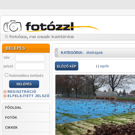
BELÉPÉS
életképek
KATEGÓRIA:
név
jelszó
|
|
egyéb
ELŐZŐ KÉP
Automatikus belépés
REGISZTRÁCIÓ
ELFELEJTETT JELSZÓ
FŐOLDAL
FOTÓK
CIKKEK