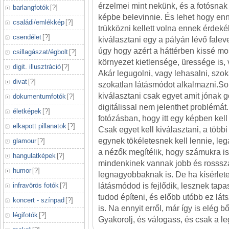
érzelmei mint nekünk, és a fotósnak 
barlangfotók
[
?
]
képbe belevinnie. És lehet hogy enné
családi/emlékkép
[
?
]
trükközni kellett volna ennek érdek
csendélet
[
?
]
kiválasztani egy a pályán lévő falev
úgy hogy azért a háttérben kissé mo
csillagászat/égbolt
[
?
]
környezet kietlensége, üressége is,
digit. illusztráció
[
?
]
Akár legugolni, vagy lehasalni, szok
divat
[
?
]
szokatlan látásmódot alkalmazni.Sok
kiválasztani csak egyet amit jónak 
dokumentumfotók
[
?
]
digitálissal nem jelenthet problémát
életképek
[
?
]
fotózásban, hogy itt egy képben kel
elkapott pillanatok
[
?
]
Csak egyet kell kiválasztani, a több
egynek tökéletesnek kell lennie, le
glamour
[
?
]
a nézők megítélik, hogy számukra is
hangulatképek
[
?
]
mindenkinek vannak jobb és rosssz
humor
[
?
]
legnagyobbaknak is. De ha kísérlete
infravörös fotók
[
?
]
látásmódod is fejlődik, lesznek tapa
tudod építeni, és előbb utóbb ez lát
koncert - színpad
[
?
]
is. Na ennyit erről, már így is elég 
légifotók
[
?
]
Gyakorolj, és válogass, és csak a leg