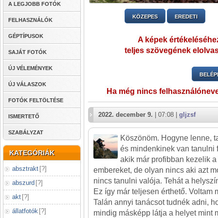
A LEGJOBB FOTÓK
KÖZEPES
EREDETI
FELHASZNÁLÓK
GÉPTÍPUSOK
A képek értékeléséhez
teljes szövegének elolvas
SAJÁT FOTÓK
ÚJ VÉLEMÉNYEK
BELÉP
ÚJ VÁLASZOK
Ha még nincs felhasználónev
FOTÓK FELTÖLTÉSE
2022. december 9.
| 07:08 |
gljzsf
ISMERTETŐ
SZABÁLYZAT
Köszönöm. Hogyne lenne, tan
és mindenkinek van tanulni 
KATEGÓRIÁK
akik már profibban kezelik a
absztrakt
[
?
]
embereket, de olyan nincs aki azt 
nincs tanulni valója. Tehát a helysz
abszurd
[
?
]
Ez így már teljesen érthető. Voltam m
akt
[
?
]
Talán annyi tanácsot tudnék adni, 
állatfotók
[
?
]
mindig másképp látja a helyet mint 