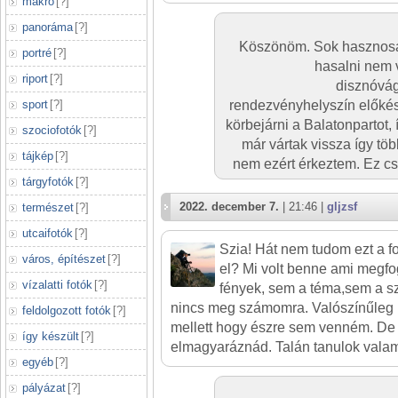
makró
[
?
]
panoráma
[
?
]
Köszönöm. Sok hasznosat
portré
[
?
]
hasalni nem 
riport
[
?
]
disznóvágá
sport
[
?
]
rendezvényhelyszín előkészí
körbejárni a Balatonpartot, 
szociofotók
[
?
]
már vártak vissza így tö
tájkép
[
?
]
nem ezért érkeztem. Ez csa
tárgyfotók
[
?
]
2022. december 7.
| 21:46 |
gljzsf
természet
[
?
]
utcaifotók
[
?
]
Szia! Hát nem tudom ezt a fot
város, építészet
[
?
]
el? Mi volt benne ami megfo
vízalatti fotók
[
?
]
fények, sem a téma,sem a s
nincs meg számomra. Valószínűleg 
feldolgozott fotók
[
?
]
mellett hogy észre sem venném. De
így készült
[
?
]
elmagyaráznád. Talán tanulok valami
egyéb
[
?
]
pályázat
[
?
]