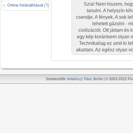
Szia! Nem hiszem, hogy
Online fotókiállítások
[
?
]
tanulni. A helyszín kih
csendje. A fények. A sok le
lehetett gázolni - 
civilizációt. Ott jártam é
egy kép korántsem olyan mi
Technikailag ez amit ki le
akartam. Az egész olyan vol
Szerkesztők:
Antalóczy Tibor
,
Birdie
| © 2003-2022
Pix