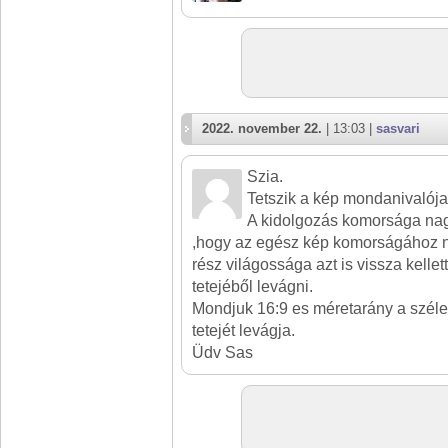
2022. november 22.
| 13:03 |
sasvari
Szia.
Tetszik a kép mondanivalója.
A kidolgozás komorsága nag
,hogy az egész kép komorságához ne
rész világossága azt is vissza kellet
tetejéből levágni.
Mondjuk 16:9 es méretarány a szél
tetejét levágja.
Üdv Sas