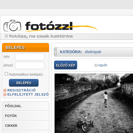
BELÉPÉS
életképek
KATEGÓRIA:
név
jelszó
|
|
egyéb
ELŐZŐ KÉP
Automatikus belépés
REGISZTRÁCIÓ
ELFELEJTETT JELSZÓ
FŐOLDAL
FOTÓK
CIKKEK