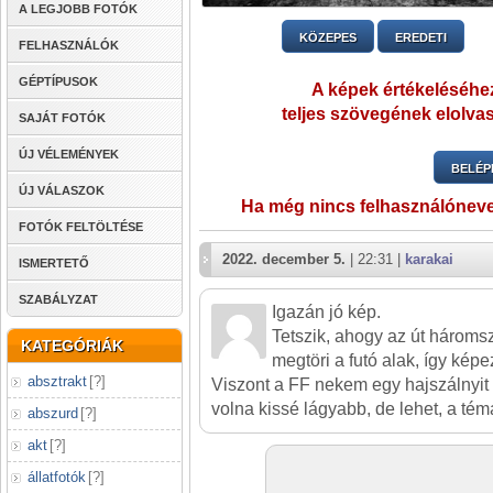
A LEGJOBB FOTÓK
KÖZEPES
EREDETI
FELHASZNÁLÓK
GÉPTÍPUSOK
A képek értékeléséhez
teljes szövegének elolvas
SAJÁT FOTÓK
ÚJ VÉLEMÉNYEK
BELÉP
ÚJ VÁLASZOK
Ha még nincs felhasználónev
FOTÓK FELTÖLTÉSE
2022. december 5.
| 22:31 |
karakai
ISMERTETŐ
SZABÁLYZAT
Igazán jó kép.
Tetszik, ahogy az út háromsz
KATEGÓRIÁK
megtöri a futó alak, így képe
absztrakt
[
?
]
Viszont a FF nekem egy hajszálnyit t
volna kissé lágyabb, de lehet, a tém
abszurd
[
?
]
akt
[
?
]
állatfotók
[
?
]