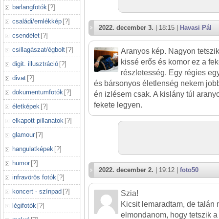
barlangfotók
[
?
]
családi/emlékkép
[
?
]
2022. december 3.
| 18:15 |
Havasi Pál
csendélet
[
?
]
csillagászat/égbolt
[
?
]
Aranyos kép. Nagyon tetszi
kissé erős és komor ez a fek
digit. illusztráció
[
?
]
részletesség. Egy régies eg
divat
[
?
]
és bársonyos életlenség nekem jobb
dokumentumfotók
[
?
]
én izlésem csak. A kislány túl aran
fekete legyen.
életképek
[
?
]
elkapott pillanatok
[
?
]
glamour
[
?
]
hangulatképek
[
?
]
humor
[
?
]
2022. december 2.
| 19:12 |
foto50
infravörös fotók
[
?
]
koncert - színpad
[
?
]
Szia!
Kicsit lemaradtam, de talá
légifotók
[
?
]
elmondanom, hogy tetszik a f