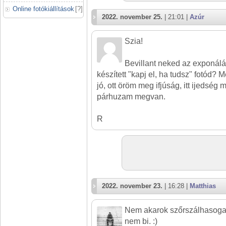
Online fotókiállítások
[
?
]
2022. november 25.
| 21:01 |
Azúr
Szia!
Bevillant neked az exponálás
készített "kapj el, ha tudsz" fotód? 
jó, ott öröm meg ifjúság, itt ijedség
párhuzam megvan.
R
2022. november 23.
| 16:28 |
Matthias
Nem akarok szőrszálhasogató 
nem bi. :)