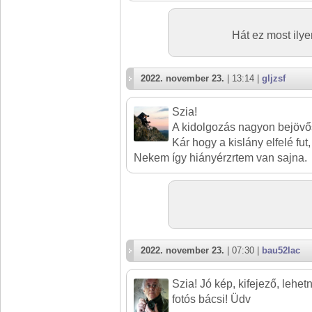
Hát ez most ilyen
2022. november 23.
| 13:14 |
gljzsf
Szia!
A kidolgozás nagyon bejövő
Kár hogy a kislány elfelé fut,
Nekem így hiányérzrtem van sajna.
2022. november 23.
| 07:30 |
bau52lac
Szia! Jó kép, kifejező, lehe
fotós bácsi! Üdv