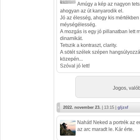
Amúgy a kép az nagyon tetsz
ahogyan az út kanyarodik el.
Jó az élesség, ahogy kis mértékben
méységélesség.
A mozgás is egy jó pillanatban lett 
dinamikát.
Tetszik a kontraszt, clarity.
A sötét szélek szépen hangsúlyozzá
közepén...
Szóval jó lett!
Jogos, valób
2022. november 23.
| 13:15 |
gljzsf
Nahát! Neked a portrék az er
az arc maradt le. Kár érte.