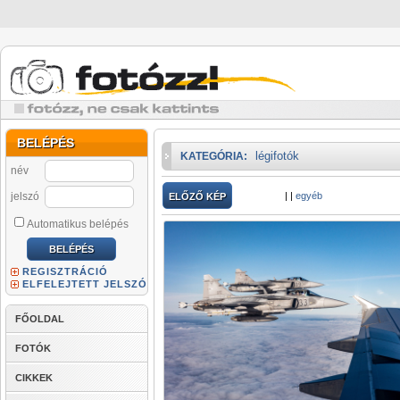
BELÉPÉS
légifotók
KATEGÓRIA:
név
jelszó
|
|
egyéb
ELŐZŐ KÉP
Automatikus belépés
REGISZTRÁCIÓ
ELFELEJTETT JELSZÓ
FŐOLDAL
FOTÓK
CIKKEK