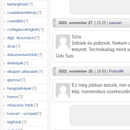
barlangfotók
[
?
]
családi/emlékkép
[
?
]
csendélet
[
?
]
2022. november 27.
| 15:25 |
sasvari
csillagászat/égbolt
[
?
]
Szia.
digit. illusztráció
[
?
]
Ízlések és pofonok. Nekem 
divat
[
?
]
tetszett. Technikailag mind a 
dokumentumfotók
[
?
]
Üdv Sas
életképek
[
?
]
2022. november 18.
| 19:00 |
Fotos84
elkapott pillanatok
[
?
]
glamour
[
?
]
Ez még jobban tetszik, min a
hangulatképek
[
?
]
kép, harmonikus szerkesztés
humor
[
?
]
infravörös fotók
[
?
]
koncert - színpad
[
?
]
légifotók
[
?
]