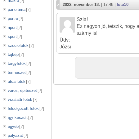
makró
[
?
]
2022. november 18.
| 17:48 |
foto50
panoráma
[
?
]
portré
[
?
]
Szia!
Ez nagyon jó, tetszik, hogy 
riport
[
?
]
szárny is!
sport
[
?
]
Üdv:
szociofotók
[
?
]
Józsi
tájkép
[
?
]
tárgyfotók
[
?
]
természet
[
?
]
utcaifotók
[
?
]
város, építészet
[
?
]
vízalatti fotók
[
?
]
feldolgozott fotók
[
?
]
így készült
[
?
]
egyéb
[
?
]
pályázat
[
?
]