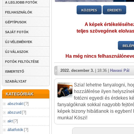
A LEGJOBB FOTÓK
KÖZEPES
EREDETI
FELHASZNÁLÓK
GÉPTÍPUSOK
A képek értékeléséhez
teljes szövegének elolvas
SAJÁT FOTÓK
ÚJ VÉLEMÉNYEK
BELÉP
ÚJ VÁLASZOK
Ha még nincs felhasználónev
FOTÓK FELTÖLTÉSE
2022. december 3.
| 18:36 |
Havasi Pál
ISMERTETŐ
SZABÁLYZAT
Szia! lehetne fanyalogni, ho
hozzáférése ilyen helyszíne
KATEGÓRIÁK
fotózni egyedi és érdekes ké
absztrakt
[
?
]
fanyalgóknak sokkal nagyobb fejtöré
képek bizony hibátlanok is egyben! K
abszurd
[
?
]
munka! Köszi!
akt
[
?
]
állatfotók
[
?
]