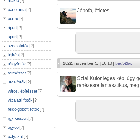
makró
[
?
]
panoráma
[
?
]
Jópofa, ötletes.
portré
[
?
]
riport
[
?
]
sport
[
?
]
szociofotók
[
?
]
tájkép
[
?
]
2022. november 5.
| 16:13 |
bau52lac
tárgyfotók
[
?
]
természet
[
?
]
Szia! Különleges kép, úgy 
utcaifotók
[
?
]
ránézésre fantasztikus, meg
város, építészet
[
?
]
vízalatti fotók
[
?
]
feldolgozott fotók
[
?
]
így készült
[
?
]
egyéb
[
?
]
pályázat
[
?
]