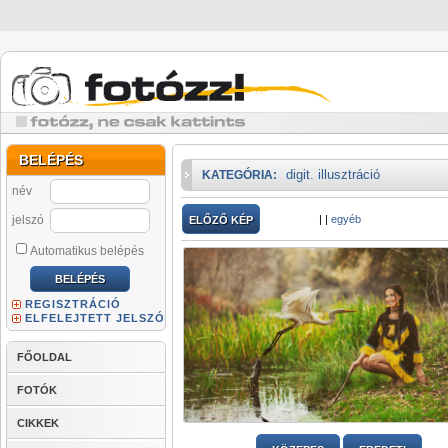
BELÉPÉS
digit. illusztráció
KATEGÓRIA:
név
jelszó
|
|
egyéb
ELŐZŐ KÉP
Automatikus belépés
REGISZTRÁCIÓ
ELFELEJTETT JELSZÓ
FŐOLDAL
FOTÓK
CIKKEK