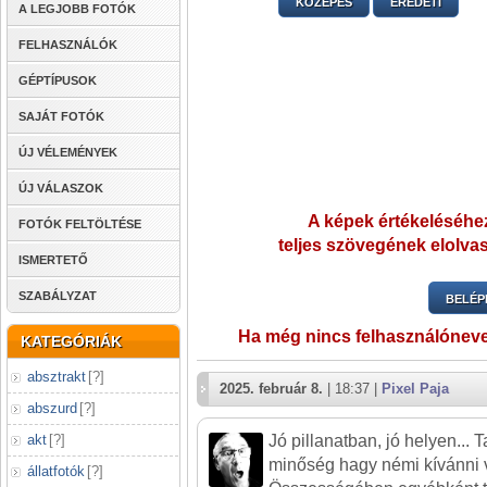
KÖZEPES
EREDETI
A LEGJOBB FOTÓK
FELHASZNÁLÓK
GÉPTÍPUSOK
SAJÁT FOTÓK
ÚJ VÉLEMÉNYEK
ÚJ VÁLASZOK
A képek értékeléséhez
FOTÓK FELTÖLTÉSE
teljes szövegének elolvas
ISMERTETŐ
SZABÁLYZAT
BELÉP
Ha még nincs felhasználónev
KATEGÓRIÁK
absztrakt
[
?
]
2025. február 8.
| 18:37 |
Pixel Paja
abszurd
[
?
]
akt
[
?
]
Jó pillanatban, jó helyen... 
minőség hagy némi kívánni 
állatfotók
[
?
]