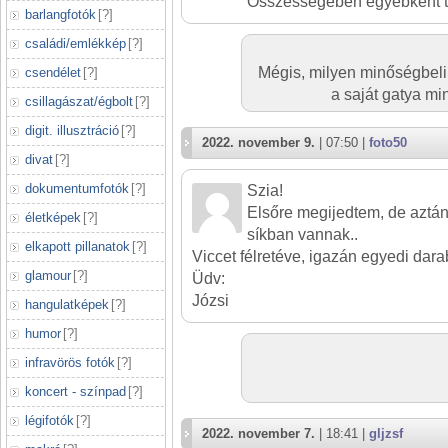
Összességében egyébként tö
barlangfotók
[
?
]
családi/emlékkép
[
?
]
Mégis, milyen minőségbeli
csendélet
[
?
]
a saját gatya m
csillagászat/égbolt
[
?
]
digit. illusztráció
[
?
]
2022. november 9.
| 07:50 |
foto50
divat
[
?
]
dokumentumfotók
[
?
]
Szia!
Elsőre megijedtem, de aztán
életképek
[
?
]
síkban vannak..
elkapott pillanatok
[
?
]
Viccet félretéve, igazán egyedi dara
glamour
[
?
]
Üdv:
Józsi
hangulatképek
[
?
]
humor
[
?
]
infravörös fotók
[
?
]
koncert - színpad
[
?
]
légifotók
[
?
]
2022. november 7.
| 18:41 |
gljzsf