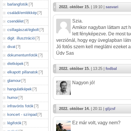
barlangfotók
[
?
]
2022. október 15.
| 19:10 |
sasvari
családi/emlékkép
[
?
]
Szia.
csendélet
[
?
]
Amikor nagyban láttam azt 
csillagászat/égbolt
[
?
]
lett fényképezve. De most tu
digit. illusztráció
[
?
]
verziónál, hogy egy üveglapban látni
Jó fotós szem kell meglátni ezeket a
divat
[
?
]
Üdv Sas
dokumentumfotók
[
?
]
életképek
[
?
]
2022. október 15.
| 13:25 |
fodbal
elkapott pillanatok
[
?
]
glamour
[
?
]
Nagyon jó!
hangulatképek
[
?
]
humor
[
?
]
infravörös fotók
[
?
]
2022. október 14.
| 20:11 |
gljzsf
koncert - színpad
[
?
]
Ez már volt, vagy nem?
légifotók
[
?
]