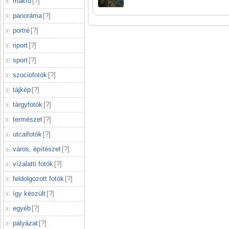
makró
[
?
]
panoráma
[
?
]
portré
[
?
]
riport
[
?
]
sport
[
?
]
szociofotók
[
?
]
tájkép
[
?
]
tárgyfotók
[
?
]
természet
[
?
]
utcaifotók
[
?
]
város, építészet
[
?
]
vízalatti fotók
[
?
]
feldolgozott fotók
[
?
]
így készült
[
?
]
egyéb
[
?
]
pályázat
[
?
]