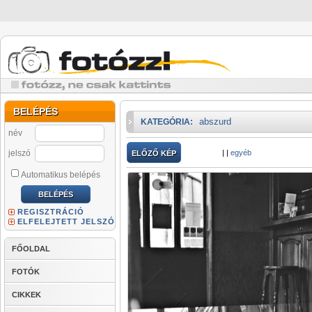
BELÉPÉS
abszurd
KATEGÓRIA:
név
jelszó
|
|
egyéb
ELŐZŐ KÉP
Automatikus belépés
REGISZTRÁCIÓ
ELFELEJTETT JELSZÓ
FŐOLDAL
FOTÓK
CIKKEK