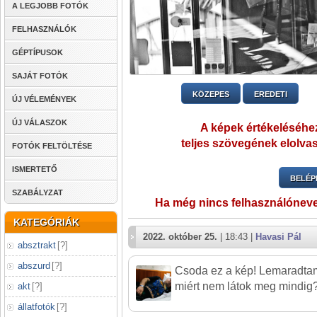
A LEGJOBB FOTÓK
FELHASZNÁLÓK
GÉPTÍPUSOK
SAJÁT FOTÓK
KÖZEPES
EREDETI
ÚJ VÉLEMÉNYEK
ÚJ VÁLASZOK
A képek értékeléséhez
teljes szövegének elolvas
FOTÓK FELTÖLTÉSE
ISMERTETŐ
BELÉP
SZABÁLYZAT
Ha még nincs felhasználónev
KATEGÓRIÁK
2022. október 25.
| 18:43 |
Havasi Pál
absztrakt
[
?
]
abszurd
[
?
]
Csoda ez a kép! Lemaradtam 
miért nem látok meg mindig
akt
[
?
]
állatfotók
[
?
]