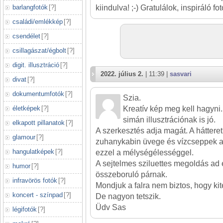
barlangfotók
[
?
]
kiindulva! ;-) Gratulálok, inspiráló fotó
családi/emlékkép
[
?
]
csendélet
[
?
]
csillagászat/égbolt
[
?
]
digit. illusztráció
[
?
]
2022. július 2.
| 11:39 |
sasvari
divat
[
?
]
dokumentumfotók
[
?
]
Szia.
életképek
[
?
]
Kreatív kép meg kell hagyni
simán illusztrációnak is jó.
elkapott pillanatok
[
?
]
A szerkesztés adja magát. A háttere
glamour
[
?
]
zuhanykabin üvege és vízcseppek adj
hangulatképek
[
?
]
ezzel a mélységélességgel.
A sejtelmes sziluettes megoldás ad 
humor
[
?
]
összeboruló párnak.
infravörös fotók
[
?
]
Mondjuk a falra nem biztos, hogy ki
koncert - színpad
[
?
]
De nagyon tetszik.
Üdv Sas
légifotók
[
?
]