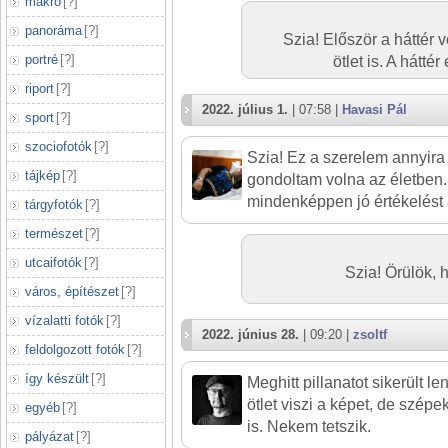
makró
[
?
]
panoráma
[
?
]
Szia! Először a háttér v
portré
[
?
]
ötlet is. A hátté
riport
[
?
]
2022. július 1.
| 07:58 |
Havasi Pál
sport
[
?
]
szociofotók
[
?
]
Szia! Ez a szerelem annyir
tájkép
[
?
]
gondoltam volna az életben. 
mindenképpen jó értékelést 
tárgyfotók
[
?
]
természet
[
?
]
utcaifotók
[
?
]
Szia! Örülök, 
város, építészet
[
?
]
vízalatti fotók
[
?
]
2022. június 28.
| 09:20 |
zsoltf
feldolgozott fotók
[
?
]
így készült
[
?
]
Meghitt pillanatot sikerült l
ötlet viszi a képet, de szépe
egyéb
[
?
]
is. Nekem tetszik.
pályázat
[
?
]