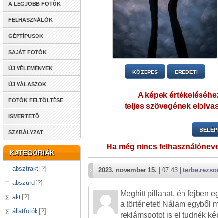
A LEGJOBB FOTÓK
FELHASZNÁLÓK
GÉPTÍPUSOK
SAJÁT FOTÓK
ÚJ VÉLEMÉNYEK
KÖZEPES
EREDETI
ÚJ VÁLASZOK
A képek értékeléséhez
FOTÓK FELTÖLTÉSE
teljes szövegének elolvas
ISMERTETŐ
BELÉP
SZABÁLYZAT
Ha még nincs felhasználónev
KATEGÓRIÁK
absztrakt
[
?
]
2023. november 15.
| 07:43 |
terbe.rezs
abszurd
[
?
]
Meghitt pillanat, én fejben e
akt
[
?
]
a történetet! Nálam egyből
állatfotók
[
?
]
reklámspotot is el tudnék ké