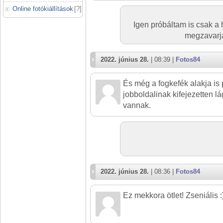
Online fotókiállítások
[
?
]
Igen próbáltam is csak a 
megzavarja
2022. június 28.
| 08:39 |
Fotos84
És még a fogkefék alakja is
jobboldalinak kifejezetten l
vannak.
2022. június 28.
| 08:36 |
Fotos84
Ez mekkora ötlet! Zseniális :