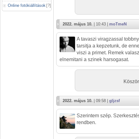
Online fotókiállítások
[
?
]
2022. május 10.
| 10:43 |
moTmeN
A tavaszi viragzassal tobbny
tarsitja a kepzetunk, de enn
viszi a primet. Remek valasz
elnemitani a szinek harsogasat.
Köszön
2022. május 10.
| 09:58 |
gljzsf
Szerintem szép. Szerkesztési
rendben.