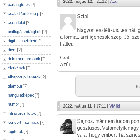
2022. május 12.
| 21:12 |
Azúr
barlangfotók
[
?
]
családi/emlékkép
[
?
]
Szia!
csendélet
[
?
]
Nagyon esztétikus...és hát i
csillagászat/égbolt
[
?
]
a formát, ami igencsak szép. Jól sze
digit. illusztráció
[
?
]
háttér.
divat
[
?
]
Grat,
dokumentumfotók
[
?
]
Azúr
életképek
[
?
]
elkapott pillanatok
[
?
]
glamour
[
?
]
K
hangulatképek
[
?
]
humor
[
?
]
2022. május 11.
| 17:11 |
VMiki
infravörös fotók
[
?
]
Sajnos, már nem tudom pon
koncert - színpad
[
?
]
gusztusos. Valamelyik nagy
légifotók
[
?
]
vala, hogy embert, ha színes