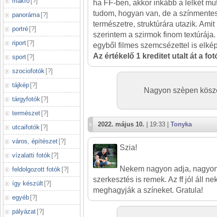
makró
[
?
]
ha FF-ben, akkor inkább a lelkét m
tudom, hogyan van, de a színmente
panoráma
[
?
]
természetre, struktúrára utazik. Amit
portré
[
?
]
szerintem a szirmok finom textúrája
riport
[
?
]
egyből filmes szemcsézettel is elkép
Az értékelő 1 kreditet utalt át a fo
sport
[
?
]
szociofotók
[
?
]
tájkép
[
?
]
Nagyon szèpen köszö
tárgyfotók
[
?
]
természet
[
?
]
2022. május 10.
| 19:33 |
Tonyka
utcaifotók
[
?
]
város, építészet
[
?
]
Szia!
vízalatti fotók
[
?
]
Nekem nagyon adja, nagyon 
feldolgozott fotók
[
?
]
szerkesztés is remek. Az ff jól áll ne
így készült
[
?
]
meghagyják a színeket. Gratula!
egyéb
[
?
]
pályázat
[
?
]