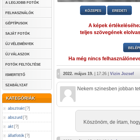
A LEGJOBB FOTÓK
KÖZEPES
EREDETI
FELHASZNÁLÓK
GÉPTÍPUSOK
A képek értékeléséhez
teljes szövegének elolvas
SAJÁT FOTÓK
ÚJ VÉLEMÉNYEK
BELÉP
ÚJ VÁLASZOK
Ha még nincs felhasználónev
FOTÓK FELTÖLTÉSE
2022. május 19.
| 17:26 |
Vizin Jozsef
ISMERTETŐ
SZABÁLYZAT
Nekem szinesben jobban te
KATEGÓRIÁK
absztrakt
[
?
]
abszurd
[
?
]
Köszönöm, de írtam, hog
akt
[
?
]
állatfotók
[
?
]