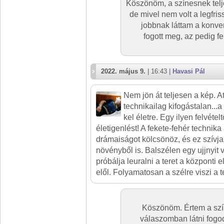
Köszönöm, a színesnek telj
de mivel nem volt a legfris
jobbnak láttam a konve
fogott meg, az pedig fe
2022. május 9.
| 16:43 |
Havasi Pál
Nem jön át teljesen a kép. At
technikailag kifogástalan...
kel életre. Egy ilyen felvétel
életigenlést! A fekete-fehér technik
drámaiságot kölcsönöz, és ez szívja 
növényből is. Balszélen egy ujjnyit
próbálja leuralni a teret a központi 
elől. Folyamatosan a szélre viszi a t
Köszönöm. Értem a szín 
válaszomban látni fogod