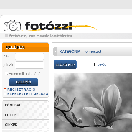
BELÉPÉS
természet
KATEGÓRIA:
név
jelszó
|
|
egyéb
ELŐZŐ KÉP
Automatikus belépés
REGISZTRÁCIÓ
ELFELEJTETT JELSZÓ
FŐOLDAL
FOTÓK
CIKKEK