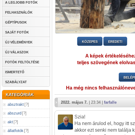
A LEGJOBB FOTÓK
FELHASZNÁLÓK
GÉPTÍPUSOK
SAJÁT FOTÓK
KÖZEPES
EREDETI
ÚJ VÉLEMÉNYEK
ÚJ VÁLASZOK
A képek értékeléséhez
teljes szövegének elolvas
FOTÓK FELTÖLTÉSE
ISMERTETŐ
BELÉP
SZABÁLYZAT
Ha még nincs felhasználónev
KATEGÓRIÁK
2022. május 7.
| 23:34 |
farfalle
absztrakt
[
?
]
abszurd
[
?
]
Szia!
akt
[
?
]
Ha nem árulod el, hogy itt sz
akkor ezt senki nem találja 
állatfotók
[
?
]