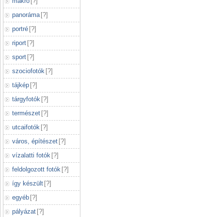
makró
[
?
]
panoráma
[
?
]
portré
[
?
]
riport
[
?
]
sport
[
?
]
szociofotók
[
?
]
tájkép
[
?
]
tárgyfotók
[
?
]
természet
[
?
]
utcaifotók
[
?
]
város, építészet
[
?
]
vízalatti fotók
[
?
]
feldolgozott fotók
[
?
]
így készült
[
?
]
egyéb
[
?
]
pályázat
[
?
]