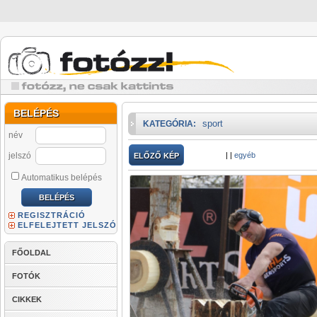
BELÉPÉS
sport
KATEGÓRIA:
név
jelszó
|
|
egyéb
ELŐZŐ KÉP
Automatikus belépés
REGISZTRÁCIÓ
ELFELEJTETT JELSZÓ
FŐOLDAL
FOTÓK
CIKKEK