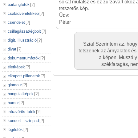
sokat mutatsz és ez zűrzavart oko
barlangfotók
[
?
]
tetszetős kép.
családi/emlékkép
[
?
]
Üdv:
Péter
csendélet
[
?
]
csillagászat/égbolt
[
?
]
digit. illusztráció
[
?
]
Szia! Szerintem az, hogy 
divat
[
?
]
tetszenek az árnyalatok és
a képen. Muszály 
dokumentumfotók
[
?
]
székfaragás, nem
életképek
[
?
]
elkapott pillanatok
[
?
]
glamour
[
?
]
hangulatképek
[
?
]
humor
[
?
]
infravörös fotók
[
?
]
koncert - színpad
[
?
]
légifotók
[
?
]