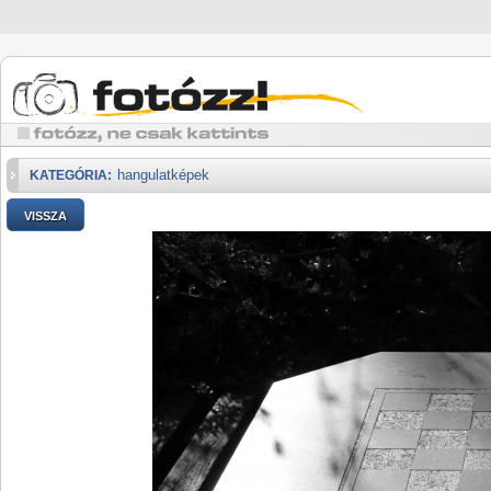
hangulatképek
KATEGÓRIA:
VISSZA