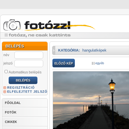
BELÉPÉS
hangulatképek
KATEGÓRIA:
név
jelszó
|
|
egyéb
ELŐZŐ KÉP
Automatikus belépés
REGISZTRÁCIÓ
ELFELEJTETT JELSZÓ
FŐOLDAL
FOTÓK
CIKKEK