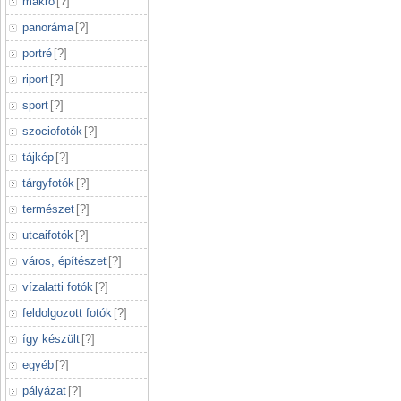
makró
[
?
]
panoráma
[
?
]
portré
[
?
]
riport
[
?
]
sport
[
?
]
szociofotók
[
?
]
tájkép
[
?
]
tárgyfotók
[
?
]
természet
[
?
]
utcaifotók
[
?
]
város, építészet
[
?
]
vízalatti fotók
[
?
]
feldolgozott fotók
[
?
]
így készült
[
?
]
egyéb
[
?
]
pályázat
[
?
]