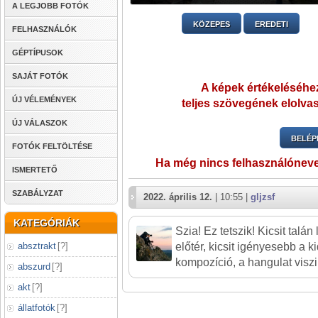
A LEGJOBB FOTÓK
KÖZEPES
EREDETI
FELHASZNÁLÓK
GÉPTÍPUSOK
SAJÁT FOTÓK
A képek értékeléséhez
ÚJ VÉLEMÉNYEK
teljes szövegének elolvas
ÚJ VÁLASZOK
BELÉP
FOTÓK FELTÖLTÉSE
Ha még nincs felhasználónev
ISMERTETŐ
SZABÁLYZAT
2022. április 12.
| 10:55 |
gljzsf
KATEGÓRIÁK
Szia! Ez tetszik! Kicsit talá
absztrakt
[
?
]
előtér, kicsit igényesebb a k
kompozíció, a hangulat viszi
abszurd
[
?
]
akt
[
?
]
állatfotók
[
?
]