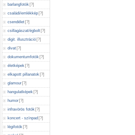
barlangfotók
[
?
]
családi/emlékkép
[
?
]
csendélet
[
?
]
csillagászat/égbolt
[
?
]
digit. illusztráció
[
?
]
divat
[
?
]
dokumentumfotók
[
?
]
életképek
[
?
]
elkapott pillanatok
[
?
]
glamour
[
?
]
hangulatképek
[
?
]
humor
[
?
]
infravörös fotók
[
?
]
koncert - színpad
[
?
]
légifotók
[
?
]