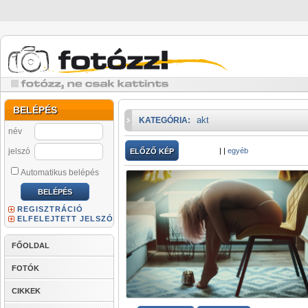
BELÉPÉS
akt
KATEGÓRIA:
név
jelszó
|
|
egyéb
ELŐZŐ KÉP
Automatikus belépés
REGISZTRÁCIÓ
ELFELEJTETT JELSZÓ
FŐOLDAL
FOTÓK
CIKKEK