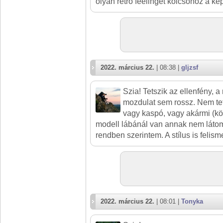
olyan retro feelinget kölcsönöz a ké
2022. március 22.
| 08:38 |
gljzsf
Szia! Tetszik az ellenfény, a 
mozdulat sem rossz. Nem tet
vagy kaspó, vagy akármi (kö
modell lábánál van annak nem látom 
rendben szerintem. A stílus is felism
2022. március 22.
| 08:01 |
Tonyka