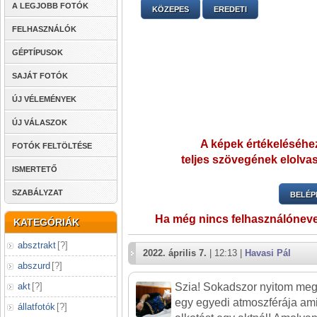
A LEGJOBB FOTÓK
KÖZEPES
EREDETI
FELHASZNÁLÓK
GÉPTÍPUSOK
SAJÁT FOTÓK
ÚJ VÉLEMÉNYEK
ÚJ VÁLASZOK
A képek értékeléséhez
FOTÓK FELTÖLTÉSE
teljes szövegének elolvas
ISMERTETŐ
SZABÁLYZAT
BELÉP
Ha még nincs felhasználónev
KATEGÓRIÁK
absztrakt
[
?
]
2022. április 7.
| 12:13 |
Havasi Pál
abszurd
[
?
]
akt
[
?
]
Szia! Sokadszor nyitom meg
egy egyedi atmoszférája ami 
állatfotók
[
?
]