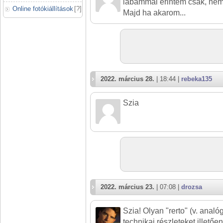
lábammal érintem csak, nem
Online fotókiállítások
[
?
]
Majd ha akarom...
2022. március 28.
| 18:44 |
rebeka135
Szia
2022. március 23.
| 07:08 |
drozsa
Szia! Olyan "rerto" (v. analó
technikai részleteket illető