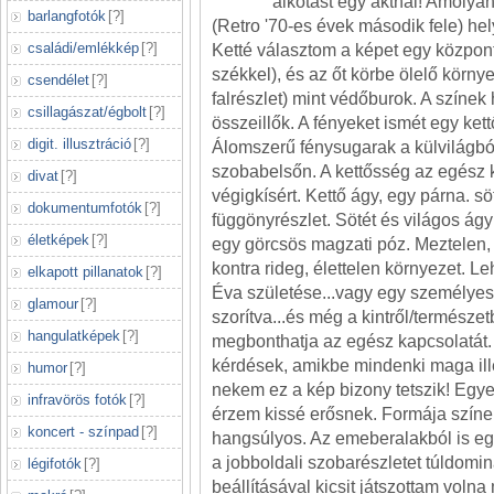
alkotást egy aktnál! Amoly
barlangfotók
[
?
]
(Retro '70-es évek második fele) hely
családi/emlékkép
[
?
]
Ketté választom a képet egy központi
székkel), és az őt körbe ölelő körny
csendélet
[
?
]
falrészlet) mint védőburok. A színe
csillagászat/égbolt
[
?
]
összeillők. A fényeket ismét egy kett
digit. illusztráció
[
?
]
Álomszerű fénysugarak a külvilágból
szobabelsőn. A kettősség az egész
divat
[
?
]
végigkísért. Kettő ágy, egy párna. sö
dokumentumfotók
[
?
]
függönyrészlet. Sötét és világos ágy
életképek
[
?
]
egy görcsös magzati póz. Meztelen, 
kontra rideg, élettelen környezet. 
elkapott pillanatok
[
?
]
Éva születése...vagy egy személyes
glamour
[
?
]
szorítva...és még a kintről/természe
hangulatképek
[
?
]
megbonthatja az egész kapcsolatát.
kérdések, amikbe mindenki maga ille
humor
[
?
]
nekem ez a kép bizony tetszik! Egye
infravörös fotók
[
?
]
érzem kissé erősnek. Formája színe 
koncert - színpad
[
?
]
hangsúlyos. Az emeberalakból is egy
a jobboldali szobarészletet túldomi
légifotók
[
?
]
beállításával kicsit játszottam volna