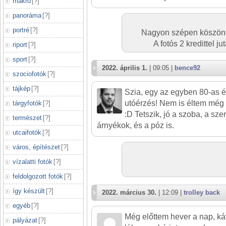
makró
[
?
]
panoráma
[
?
]
portré
[
?
]
Nagyon szépen köszönö
A fotós 2 kredittel 
riport
[
?
]
sport
[
?
]
2022. április 1.
| 09:05 |
bence92
szociofotók
[
?
]
tájkép
[
?
]
Szia, egy az egyben 80-as 
utóérzés! Nem is éltem még a
tárgyfotók
[
?
]
:D Tetszik, jó a szoba, a sze
természet
[
?
]
árnyékok, és a póz is.
utcaifotók
[
?
]
város, építészet
[
?
]
vízalatti fotók
[
?
]
feldolgozott fotók
[
?
]
így készült
[
?
]
2022. március 30.
| 12:09 |
trolley back
egyéb
[
?
]
Még előttem hever a nap, k
pályázat
[
?
]