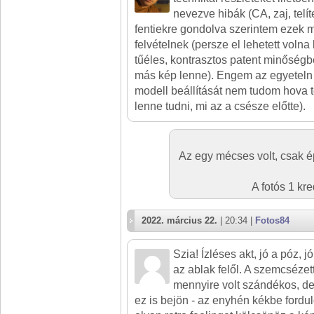
nevezve hibák (CA, zaj, telít
fentiekre gondolva szerintem ezek m
felvételnek (persze el lehetett voln
tűéles, kontrasztos patent minőség
más kép lenne). Engem az egyeteln 
modell beállítását nem tudom hova te
lenne tudni, mi az a csésze előtte).
Az egy mécses volt, csak ép
A fotós 1 kr
2022. március 22.
| 20:34 |
Fotos84
Szia! Ízléses akt, jó a póz, jó
az ablak felől. A szemcséze
mennyire volt szándékos, d
ez is bejön - az enyhén kékbe fordu