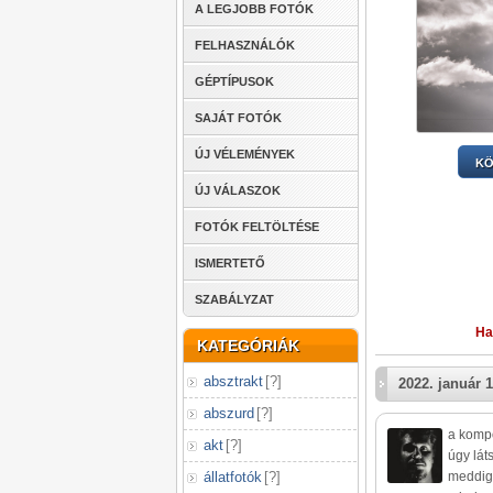
A LEGJOBB FOTÓK
FELHASZNÁLÓK
GÉPTÍPUSOK
SAJÁT FOTÓK
ÚJ VÉLEMÉNYEK
KÖ
ÚJ VÁLASZOK
FOTÓK FELTÖLTÉSE
ISMERTETŐ
SZABÁLYZAT
Ha
KATEGÓRIÁK
absztrakt
[
?
]
2022. január 1
abszurd
[
?
]
a kompó
akt
[
?
]
úgy lát
állatfotók
[
?
]
meddig 