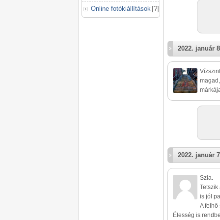
Online fotókiállítások
[
?
]
2022. január 8
Vízszin
magad,
márkáj
2022. január 7
Szia.
Tetszik
is jól 
A felhő
Élesség is rendb