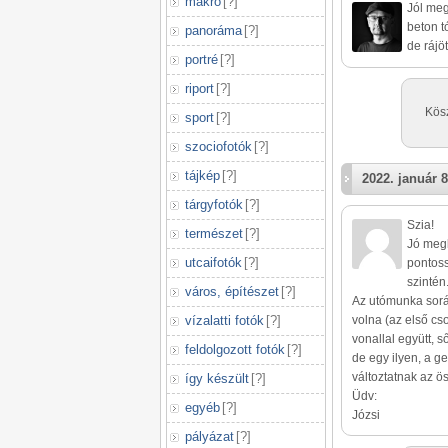
makró
[
?
]
Jól meg
beton t
panoráma
[
?
]
de rájö
portré
[
?
]
riport
[
?
]
Kösz
sport
[
?
]
szociofotók
[
?
]
tájkép
[
?
]
2022. január 8
tárgyfotók
[
?
]
Szia!
természet
[
?
]
Jó megl
utcaifotók
[
?
]
pontoss
szintén.
város, építészet
[
?
]
Az utómunka során
vízalatti fotók
[
?
]
volna (az első c
vonallal együtt, 
feldolgozott fotók
[
?
]
de egy ilyen, a g
változtatnak az ö
így készült
[
?
]
Üdv:
egyéb
[
?
]
Józsi
pályázat
[
?
]