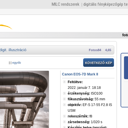
MILC rendszerek
digitális fényképezőgép t
fot
digit. illusztráció
Fotos84
4,65
|
|
egyéb
KÖVETKEZŐ KÉP
Canon EOS-7D Mark II
Feltöltve:
2022. január 7. 18:18
érzékenység:
ISO100
fókusztávolság:
55 mm
objektív:
EF-S 17-55 F2.8 IS
USM
rekeszérték:
f8
zársebesség:
1/320 s
Készítés helye (ország):