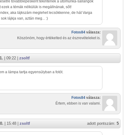
setre továbblépésként tekintenék a utómunka-sallangok
 ezek a témák nélkülük is megállnának, sőt!
 index, aka lájkszám meglehet lecsökkenne, de hát Varga
sok lájkja van, aztán meg... :)
Fotos84
válasza:
Köszönöm, hogy értékelted és az észrevételeket is.
1.
| 09:22 |
zsoltf
em a lámpa tartja egyensúlyban a fotót.
Fotos84
válasza:
Értem, ebben is van valami.
0.
| 15:48 |
zsoltf
adott pontszám:
5