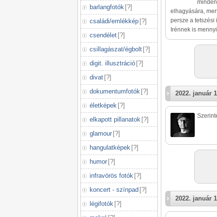
mindene
barlangfotók
[
?
]
elhagyására, mert
persze a tetszési
családi/emlékkép
[
?
]
Irénnek is mennyi 
csendélet
[
?
]
csillagászat/égbolt
[
?
]
digit. illusztráció
[
?
]
divat
[
?
]
dokumentumfotók
[
?
]
2022. január 1
életképek
[
?
]
Szerint
elkapott pillanatok
[
?
]
glamour
[
?
]
hangulatképek
[
?
]
humor
[
?
]
infravörös fotók
[
?
]
koncert - színpad
[
?
]
2022. január 1
légifotók
[
?
]