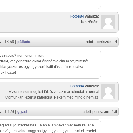
Fotos84
válasza:
Köszönöm!
.
| 18:56 |
pálkata
adott pontszám:
4
illusztráció? nem értem miért.
trakt, vagy Abszurd akkor érteném a cím miatt, mint hét.
iányérzet, és egy egyszerű kattintás a címre utalva.
lok hozzá!
Fotos84
válasza:
Vízszintesen meg lett tükrözve, az már túlmutat a normál
utómunkán, ezért a kategória. Nekem még mindig nem az.
.
| 18:29 |
gljzsf
adott pontszám:
4,8
eglátás, jó szerkesztés. Talán a lámpakar már nem kellene
n levágtam volna, vagy ha így hagyod egy retussal el lehetett