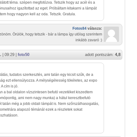
látott téma. szépen megfotózva. Tetszik hogy az acél és a
ónusaihoz igazítottad az eget. Próbáltam kitakarni a lámpát
ttem hogy nagyon kell az oda. Tetszik. Gratula.
Fotos84
válasza:
önöm. Örülök, hogy tetszik - bár a lámpa így utólag szerintem
inkább zavaró :)
.
| 09:29 |
foto50
adott pontszám:
4,8
átás, tudatos szerkesztés, ami talán egy kicsit szűk, de a
ág ezt ellensúlyozza. A mélységélesség tökéletes, az expo
 A cím is jó.
 a bal oldalon vízszintesen befutó vezetéket kiszedtem
somópontig, ami nem nagy munka) a hátul keresztbefutó
sőt talán még a jobb oldali lámpát is. Nem szőrszálhasogatás,
eometriára alapozó témánál ezek a részletek sokat
sszhatáson.