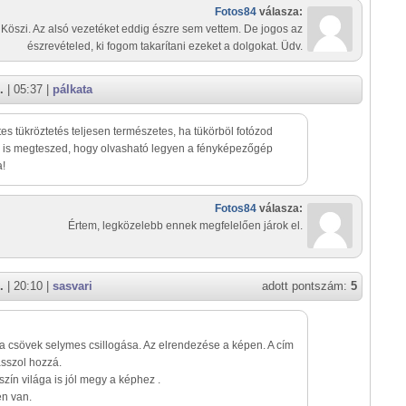
Fotos84
válasza:
Köszi. Az alsó vezetéket eddig észre sem vettem. De jogos az
észrevételed, ki fogom takarítani ezeket a dolgokat. Üdv.
.
| 05:37 |
pálkata
tes tükröztetés teljesen természetes, ha tükörböl fotózod
 is megteszed, hogy olvasható legyen a fényképezőgép
a!
Fotos84
válasza:
Értem, legközelebb ennek megfelelően járok el.
.
| 20:10 |
sasvari
adott pontszám:
5
 a csövek selymes csillogása. Az elrendezése a képen. A cím
passzol hozzá.
 szín világa is jól megy a képhez .
en van.