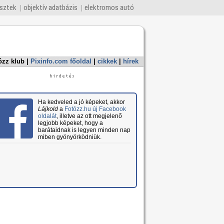
esztek
objektív adatbázis
elektromos autó
ózz klub
|
Pixinfo.com főoldal
|
cikkek
|
hírek
Ha kedveled a jó képeket, akkor
Lájkold
a
Fotózz.hu új Facebook
oldalát
, illetve az ott megjelenő
legjobb képeket, hogy a
barátaidnak is legyen minden nap
miben gyönyörködniük.