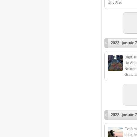
Üdv Sas
2022. január 7
Digit. 
Ha Absz
Nekem h
Gratulá
2022. január 7
Ez jó m
bele, é