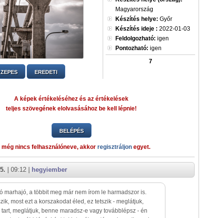
Magyarország
Készítés helye:
Győr
Készítés ideje :
2022-01-03
Feldolgozható:
igen
Pontozható:
igen
7
ZEPES
EREDETI
A képek értékeléséhez és az értékelések
teljes szövegének elolvasásához be kell lépnie!
BELÉPÉS
 még nincs felhasználóneve, akkor
regisztráljon
egyet.
5.
| 09:12 |
hegyiember
 marhajó, a többit meg már nem írom le harmadszor is.
szik, most ezt a korszakodat éled, ez tetszik - meglátjuk,
tart, meglátjuk, benne maradsz-e vagy továbblépsz - én