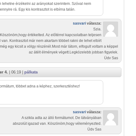
 lehetne érzékelni az arányokat szerintem. Szóval nem
nyire rá. Egy kis kontrasztot is elbírna talán.
sasvari
válasza:
Szia.
Köszönöm,hogy értékelted. Az előtérrel kapcsolatban teljesen
 van. Kontrasztot már nem akartam többet rakni de lehet elbírt
még egy kicsit a völgy részénél.Most már látom, elfogult voltam a képpel
az átélt élmények végett.Legközelebb jobban figyelek.
Üdv Sas
r 4.
| 06:19 |
pálkata
ormátum, többet adna a képhez, szerkesztéshez!
sasvari
válasza:
A szikla adta az álló formátumot. De látványában
abszolút igazad van. Köszönöm,hogy véleményezted.
Üdv Sas