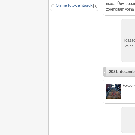
maga. Úgy jobban
Online fotókiállítások
[
?
]
zoomoltam volna en
igazad
volna 
2021. decembe
Fekvő f