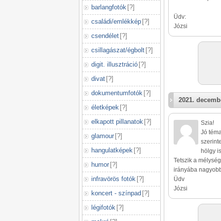
barlangfotók
[
?
]
Üdv:
családi/emlékkép
[
?
]
Józsi
csendélet
[
?
]
csillagászat/égbolt
[
?
]
digit. illusztráció
[
?
]
divat
[
?
]
dokumentumfotók
[
?
]
2021. decembe
életképek
[
?
]
elkapott pillanatok
[
?
]
Szia!
Jó téma
glamour
[
?
]
szerint
hangulatképek
[
?
]
hölgy i
Tetszik a mélység 
humor
[
?
]
irányába nagyobb
infravörös fotók
[
?
]
Üdv
Józsi
koncert - színpad
[
?
]
légifotók
[
?
]