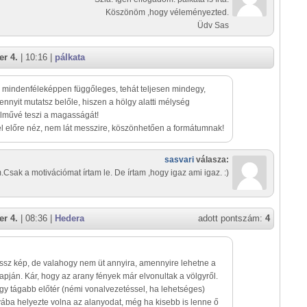
Köszönöm ,hogy véleményezted.
Üdv Sas
r 4.
| 10:16 |
pálkata
a mindenféleképpen függőleges, tehát teljesen mindegy,
nnyit mutatsz belőle, hiszen a hölgy alatti mélység
lművé teszi a magasságát!
l előre néz, nem lát messzire, köszönhetően a formátumnak!
sasvari
válasza:
.Csak a motivációmat írtam le. De írtam ,hogy igaz ami igaz. :)
r 4.
| 08:36 |
Hedera
adott pontszám:
4
sz kép, de valahogy nem üt annyira, amennyire lehetne a
apján. Kár, hogy az arany fények már elvonultak a völgyről.
gy tágabb előtér (némi vonalvezetéssel, ha lehetséges)
ába helyezte volna az alanyodat, még ha kisebb is lenne ő