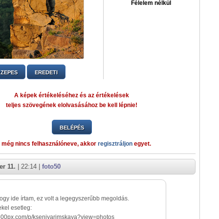
Félelem nélkül
ZEPES
EREDETI
A képek értékeléséhez és az értékelések
teljes szövegének elolvasásához be kell lépnie!
BELÉPÉS
 még nincs felhasználóneve, akkor
regisztráljon
egyet.
r 11.
| 22:14 |
foto50
ogy ide írtam, ez volt a legegyszerűbb megoldás.
kel esetleg:
/500px.com/p/kseniyarimskaya?view=photos