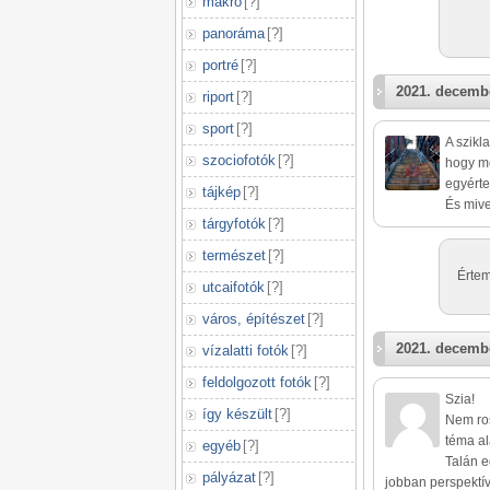
makró
[
?
]
panoráma
[
?
]
portré
[
?
]
2021. decembe
riport
[
?
]
sport
[
?
]
A szikl
szociofotók
[
?
]
hogy me
egyérte
tájkép
[
?
]
És mive
tárgyfotók
[
?
]
természet
[
?
]
Értem
utcaifotók
[
?
]
város, építészet
[
?
]
2021. decembe
vízalatti fotók
[
?
]
feldolgozott fotók
[
?
]
Szia!
így készült
[
?
]
Nem ros
téma al
egyéb
[
?
]
Talán e
pályázat
[
?
]
jobban perspektív