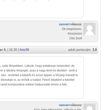
sasvari
válasza:
Ok megnézem.
Köszönöm
Üdv Zsolt
r 4.
| 16:30 |
foto50
adott pontszám:
3,8
, szép fényekben. Látszik, hogy tudatosan helyezted, de
em a látvány lényegét, azaz a nagy teret és távlatot - amit a
s néz - kizártad a képből és ezzel éppen a lényeg maradt le.
élessége is, az erősíti a hatást. Fekvő képként a tekintet
 teret komponálva sokkal hatásosabb lenne a fotó.
sasvari
válasza:
Szia. Igen elfogadom. pálkata is írta.