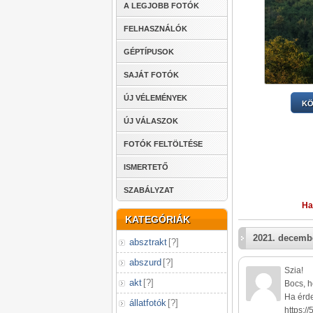
A LEGJOBB FOTÓK
FELHASZNÁLÓK
GÉPTÍPUSOK
SAJÁT FOTÓK
ÚJ VÉLEMÉNYEK
KÖ
ÚJ VÁLASZOK
FOTÓK FELTÖLTÉSE
ISMERTETŐ
SZABÁLYZAT
Ha
KATEGÓRIÁK
2021. decembe
absztrakt
[
?
]
abszurd
[
?
]
Szia!
akt
[
?
]
Bocs, h
Ha érde
állatfotók
[
?
]
https:/