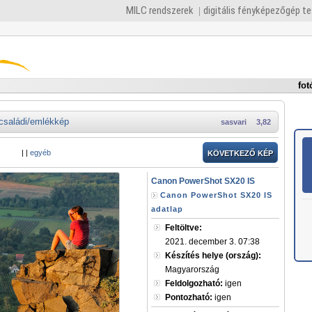
MILC rendszerek
digitális fényképezőgép t
fot
családi/emlékkép
sasvari
3,82
|
|
egyéb
KÖVETKEZŐ KÉP
Canon PowerShot SX20 IS
Canon PowerShot SX20 IS
adatlap
Feltöltve:
2021. december 3. 07:38
Készítés helye (ország):
Magyarország
Feldolgozható:
igen
Pontozható:
igen