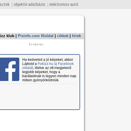
esztek
objektív adatbázis
elektromos autó
ózz klub
|
Pixinfo.com főoldal
|
cikkek
|
hírek
Ha kedveled a jó képeket, akkor
Lájkold
a
Fotózz.hu új Facebook
oldalát
, illetve az ott megjelenő
legjobb képeket, hogy a
barátaidnak is legyen minden nap
miben gyönyörködniük.