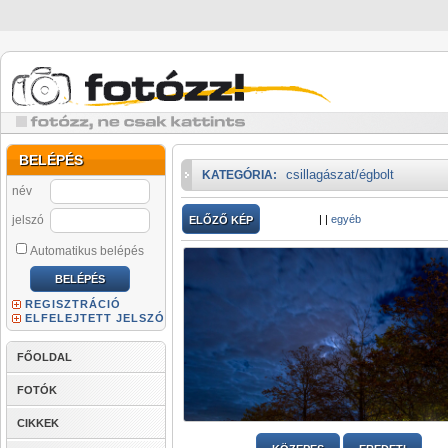
BELÉPÉS
csillagászat/égbolt
KATEGÓRIA:
név
jelszó
|
|
egyéb
ELŐZŐ KÉP
Automatikus belépés
REGISZTRÁCIÓ
ELFELEJTETT JELSZÓ
FŐOLDAL
FOTÓK
CIKKEK