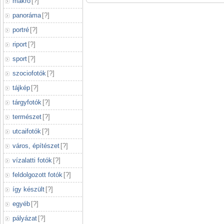
makró
[
?
]
panoráma
[
?
]
portré
[
?
]
riport
[
?
]
sport
[
?
]
szociofotók
[
?
]
tájkép
[
?
]
tárgyfotók
[
?
]
természet
[
?
]
utcaifotók
[
?
]
város, építészet
[
?
]
vízalatti fotók
[
?
]
feldolgozott fotók
[
?
]
így készült
[
?
]
egyéb
[
?
]
pályázat
[
?
]