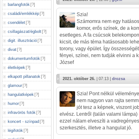
barlangfotók
[
?
]
családi/emlékkép
[
?
]
Szia!
Számomra nem egy hatásos
csendélet
[
?
]
komor, erős színek, de a k
csillagászat/égbolt
[
?
]
esetleges. A fa csúcsok belekompon
digit. illusztráció
[
?
]
kicsit, de más téma hatásosabb leh
torony, vagy épület. Így összességé
divat
[
?
]
fényei, színei, nem tudják elvinni a 
dokumentumfotók
[
?
]
József
életképek
[
?
]
elkapott pillanatok
[
?
]
2021. október 26.
| 07:13 |
drozsa
glamour
[
?
]
Szia! Pont nélkül véleménye
hangulatképek
[
?
]
nem nagyon van rajta semmi.
humor
[
?
]
jót tesz a képnek, viszont jo
infravörös fotók
[
?
]
elvész. Lentről (talán valami lámpa) 
ezzel nálam elveszíti a vadregényes j
koncert - színpad
[
?
]
szerkesztés, illetve a hangulat jó.
légifotók
[
?
]