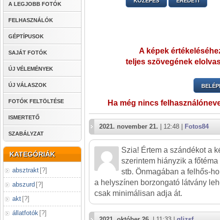
KÖZEPES
EREDETI
A LEGJOBB FOTÓK
FELHASZNÁLÓK
GÉPTÍPUSOK
A képek értékeléséhez
SAJÁT FOTÓK
teljes szövegének elolvas
ÚJ VÉLEMÉNYEK
ÚJ VÁLASZOK
BELÉP
FOTÓK FELTÖLTÉSE
Ha még nincs felhasználónev
ISMERTETŐ
2021. november 21.
| 12:48 |
Fotos84
SZABÁLYZAT
Szia! Értem a szándékot a k
KATEGÓRIÁK
szerintem hiányzik a főtéma - 
absztrakt
[
?
]
stb. Önmagában a felhős-hol
a helyszínen borzongató látvány lehe
abszurd
[
?
]
csak minimálisan adja át.
akt
[
?
]
állatfotók
[
?
]
2021. október 26.
| 11:33 |
gljzsf